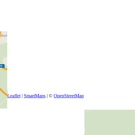
+
−
Leaflet
|
SmartMaps
| ©
OpenStreetMap