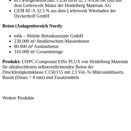
In Liefergemeinschaft: CEM III/B 32.5 N-LH/SR (na) aus
dem Lieferwerk Mainz der Heidelberg Materials AG
CEM III /A 32.5 N aus dem Lieferwerk Wiesbaden der
Dyckerhoff GmbH
Beton (Anlagenbereich Nord):
mbk – Mobile Betonkonzepte GmbH
230.000 m³ Strahlenschutz-Massenbeton
80.000 m³ Ausbaubeton
310.000 m³ Gesamtmenge
Produkt:
UHPC-Compound Effix PLUS von Heidelberg Materials
für ultrahochfesten selbstverdichtenden Beton der
Druckfestigkeitsklasse C150/155 mit 2,5 Vol.-% Mikrostahlfasern,
Basalt (Dmax = 8 mm) und Zusatzmitteln
Weitere Produkte