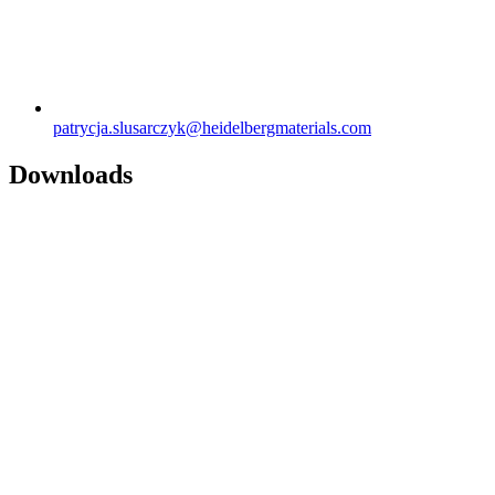
patrycja.slusarczyk​@heidelbergmaterials.com
Downloads