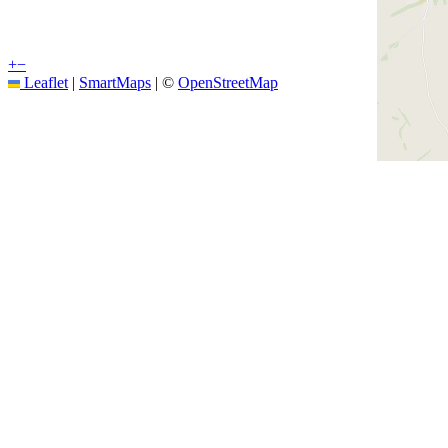
+
−
Leaflet
|
SmartMaps
| ©
OpenStreetMap