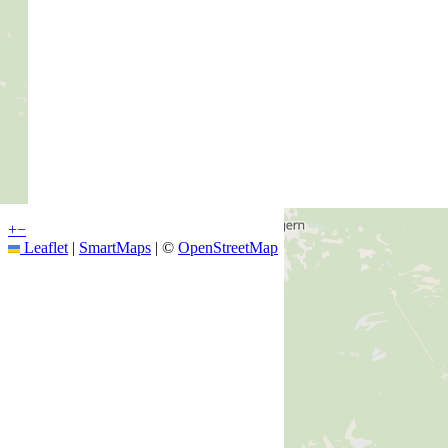
+
−
Leaflet
|
SmartMaps
| ©
OpenStreetMap