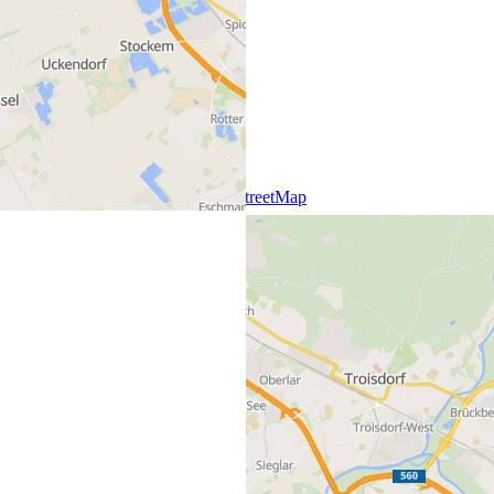
+
−
Leaflet
|
SmartMaps
| ©
OpenStreetMap