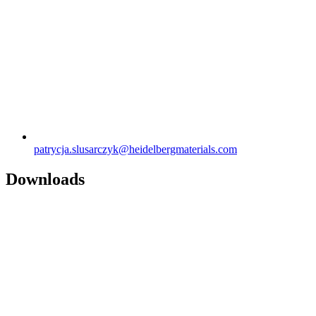
patrycja.slusarczyk​@heidelbergmaterials.com
Downloads