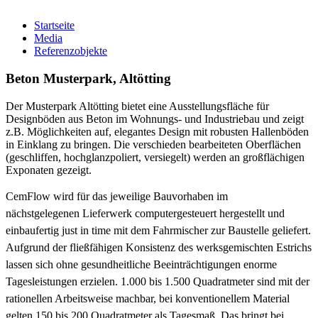
Startseite
Media
Referenzobjekte
Beton Musterpark, Altötting
Der Musterpark Altötting bietet eine Ausstellungsfläche für
Designböden aus Beton im Wohnungs- und Industriebau und zeigt
z.B. Möglichkeiten auf, elegantes Design mit robusten Hallenböden
in Einklang zu bringen. Die verschieden bearbeiteten Oberflächen
(geschliffen, hochglanzpoliert, versiegelt) werden an großflächigen
Exponaten gezeigt.
CemFlow wird für das jeweilige Bauvorhaben im
nächstgelegenen
Lieferwerk computergesteuert hergestellt und
einbaufertig just in time mit dem Fahrmischer zur Baustelle geliefert.
Aufgrund der fließfähigen Konsistenz des werksgemischten Estrichs
lassen sich ohne gesundheitliche Beeinträchtigungen enorme
Tagesleistungen erzielen. 1.000 bis 1.500 Quadratmeter sind mit der
rationellen Arbeitsweise machbar, bei konventionellem Material
gelten 150 bis 200 Quadratmeter als Tagesmaß. Das bringt bei