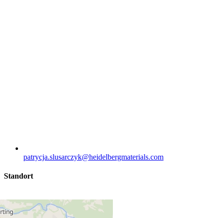
patrycja.slusarczyk​@heidelbergmaterials.com
Standort