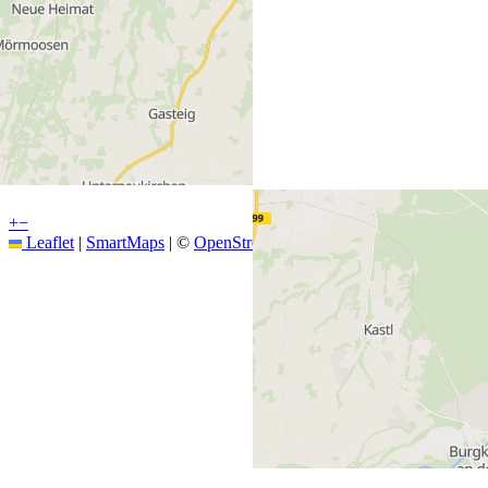
+
−
Leaflet
|
SmartMaps
| ©
OpenStreetMap