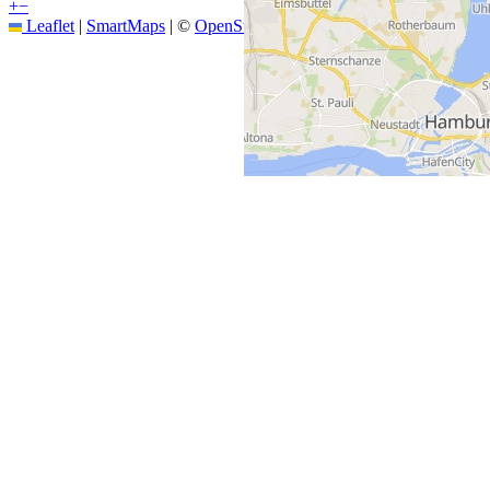
+
−
Leaflet
|
SmartMaps
| ©
OpenStreetMap