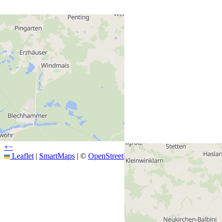
+
−
Leaflet
|
SmartMaps
| ©
OpenStreetMap