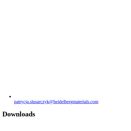
patrycja.slusarczyk​@heidelbergmaterials.com
Downloads