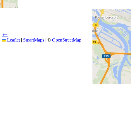
+
−
Leaflet
|
SmartMaps
| ©
OpenStreetMap