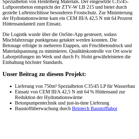
Spezialbeton von Heidelberg Materials. Der eingesetzte C35/45-
Luftporenbeton entspricht der ZTV-W LB 215 und bietet durch
gezielte Lufteinschlüsse besonderen Frostschutz. Zur Minimierung
der Hydratationswärme kam ein CEM III/A 42,5 N mit 64 Prozent
Hüttensandanteil zum Einsatz.
Die Logistik wurde über die OnSite-App gesteuert, sodass
Mischfahrzeuge punktgenau getaktet werden konnten. Die
Betonage erfolgte in mehreren Etappen, um Frischbetondruck und
Materialspannung zu minimieren. Qualitätskontrolle vor Ort sowie
Laborprüfungen im Werk und durch Fr. Holst gewährleisteten die
Einhaltung höchster Standards.
Unser Beitrag zu diesem Projekt:
Lieferung von 750m³ Spezialbeton C35/45 LP für Wasserbau
Einsatz von CEM III/A 42,5 N mit 64 % Hüttensand zur
Reduktion der Hydratationswärme
Betonpumpentechnik und just-in-time Lieferung
Baustoffüberwachung durch
Betotech Baustofflabor