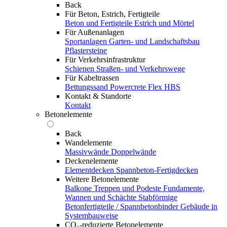
Back
Für Beton, Estrich, Fertigteile
Beton und Fertigteile
Estrich und Mörtel
Für Außenanlagen
Sportanlagen
Garten- und Landschaftsbau
Pflastersteine
Für Verkehrsinfrastruktur
Schienen
Straßen- und Verkehrswege
Für Kabeltrassen
Bettungssand Powercrete Flex HBS
Kontakt & Standorte
Kontakt
Betonelemente
Back
Wandelemente
Massivwände
Doppelwände
Deckenelemente
Elementdecken
Spannbeton-Fertigdecken
Weitere Betonelemente
Balkone
Treppen und Podeste
Fundamente,
Wannen und Schächte
Stabförmige
Betonfertigteile / Spannbetonbinder
Gebäude in
Systembauweise
CO₂-reduzierte Betonelemente