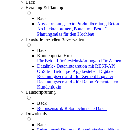
Back
Beratung & Planung
Back
Ausschreibungstexte
Produktberatung Beton
Architektenordner „Bauen mit Beton”
Planungsatlas für den Hochbau
Baustoffe bestellen & verwalten
Back
Kundenportal Hub
Für Beton
Für Gesteinskörnungen
Für Zement
Datalink - Datenintegration mit REST-API
OnSite - Beton per App bestellen
Digitaler
Rechnungsversand - für Zement
Digitaler
Rechnungsversand - für Beton
Zementdaten
Kundenlogin
Baustoffprüfung
Back
Betonsensorik
Betontechnische Daten
Downloads
Back
Leistungserklärungen
Sicherheitsdatenblätter