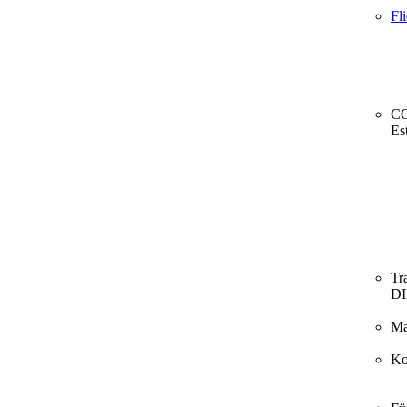
Fl
CO
Es
Tr
D
Ma
Ko