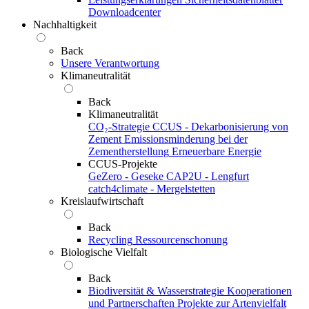
Downloadcenter
Nachhaltigkeit
Back
Unsere Verantwortung
Klimaneutralität
Back
Klimaneutralität
CO₂-Strategie
CCUS - Dekarbonisierung von
Zement
Emissionsminderung bei der
Zementherstellung
Erneuerbare Energie
CCUS-Projekte
GeZero - Geseke
CAP2U - Lengfurt
catch4climate - Mergelstetten
Kreislaufwirtschaft
Back
Recycling
Ressourcenschonung
Biologische Vielfalt
Back
Biodiversität & Wasserstrategie
Kooperationen
und Partnerschaften
Projekte zur Artenvielfalt