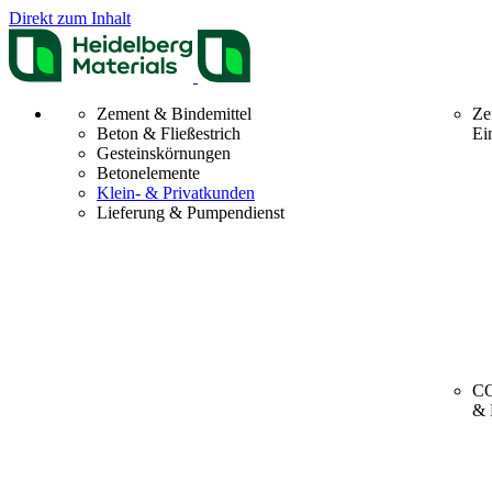
Direkt zum Inhalt
Zement & Bindemittel
Ze
Beton & Fließestrich
Ei
Gesteinskörnungen
Betonelemente
Klein- & Privatkunden
Lieferung & Pumpendienst
CO
& 