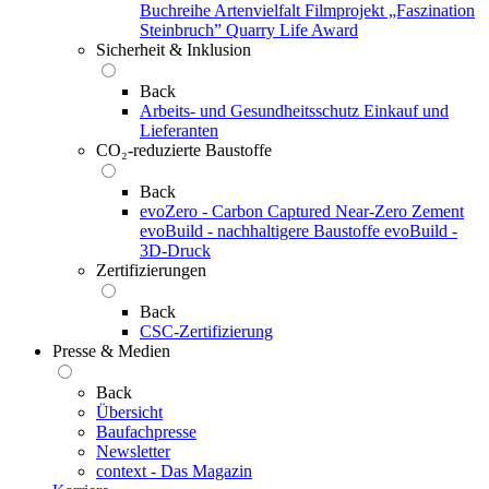
Buchreihe Artenvielfalt
Filmprojekt „Faszination
Steinbruch”
Quarry Life Award
Sicherheit & Inklusion
Back
Arbeits- und Gesundheitsschutz
Einkauf und
Lieferanten
CO₂-reduzierte Baustoffe
Back
evoZero - Carbon Captured Near-Zero Zement
evoBuild - nachhaltigere Baustoffe
evoBuild -
3D-Druck
Zertifizierungen
Back
CSC-Zertifizierung
Presse & Medien
Back
Übersicht
Baufachpresse
Newsletter
context - Das Magazin