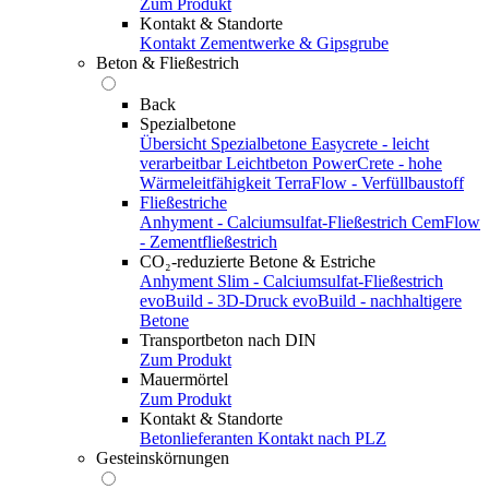
Zum Produkt
Kontakt & Standorte
Kontakt
Zementwerke & Gipsgrube
Beton & Fließestrich
Back
Spezialbetone
Übersicht Spezialbetone
Easycrete - leicht
verarbeitbar
Leichtbeton
PowerCrete - hohe
Wärmeleitfähigkeit
TerraFlow - Verfüllbaustoff
Fließestriche
Anhyment - Calciumsulfat-Fließestrich
CemFlow
- Zementfließestrich
CO₂-reduzierte Betone & Estriche
Anhyment Slim - Calciumsulfat-Fließestrich
evoBuild - 3D-Druck
evoBuild - nachhaltigere
Betone
Transportbeton nach DIN
Zum Produkt
Mauermörtel
Zum Produkt
Kontakt & Standorte
Betonlieferanten
Kontakt nach PLZ
Gesteinskörnungen