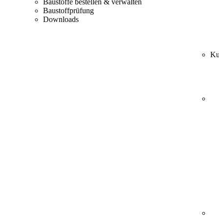
Baustoffe bestellen & verwalten
Baustoffprüfung
Downloads
Ku