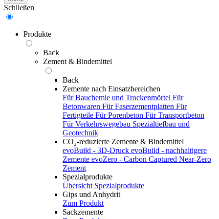
Schließen
Produkte
Back
Zement & Bindemittel
Back
Zemente nach Einsatzbereichen
Für Bauchemie und Trockenmörtel
Für
Betonwaren
Für Faserzementplatten
Für
Fertigteile
Für Porenbeton
Für Transportbeton
Für Verkehrswegebau
Spezialtiefbau und
Geotechnik
CO₂-reduzierte Zemente & Bindemittel
evoBuild - 3D-Druck
evoBuild - nachhaltigere
Zemente
evoZero - Carbon Captured Near-Zero
Zement
Spezialprodukte
Übersicht Spezialprodukte
Gips und Anhydrit
Zum Produkt
Sackzemente