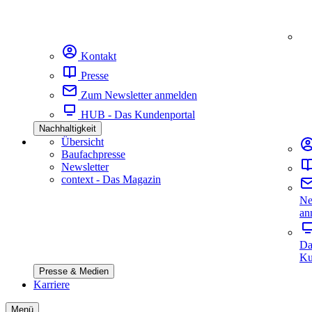
Kontakt
Presse
Zum Newsletter anmelden
HUB - Das Kundenportal
Nachhaltigkeit
Übersicht
Baufachpresse
Newsletter
context - Das Magazin
Ne
an
Da
Ku
Presse & Medien
Karriere
Menü