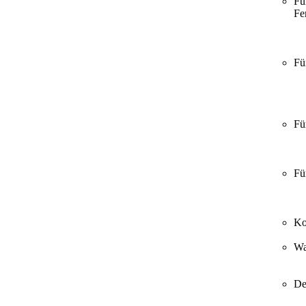
Fü
Fer
Fü
Fü
Fü
Ko
Wa
De