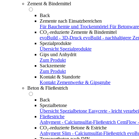
Zement & Bindemittel
Back
Zemente nach Einsatzbereichen
Für Bauchemie und Trockenmörtel
Für Betonwar
CO₂-reduzierte Zemente & Bindemittel
evoBuild - 3D-Druck
evoBuild - nachhaltigere Z
Spezialprodukte
Übersicht Spezialprodukte
Gips und Anhydrit
Zum Produkt
Sackzemente
Zum Produkt
Kontakt & Standorte
Kontakt
Zementwerke & Gipsgrube
Beton & Fließestrich
Back
Spezialbetone
Übersicht Spezialbetone
Easycrete - leicht verarbei
Fließestriche
Anhyment - Calciumsulfat-Fließestrich
CemFlow - 
CO₂-reduzierte Betone & Estriche
Anhyment Slim - Calciumsulfat-Fließestrich
evoBu
Transportbeton nach DIN