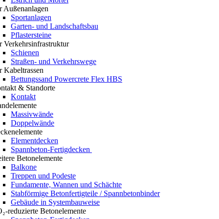
r Außenanlagen
Sportanlagen
Garten- und Landschaftsbau
Pflastersteine
r Verkehrsinfrastruktur
Schienen
Straßen- und Verkehrswege
r Kabeltrassen
Bettungssand Powercrete Flex HBS
ntakt & Standorte
Kontakt
ndelemente
Massivwände
Doppelwände
ckenelemente
Elementdecken
Spannbeton-Fertigdecken
itere Betonelemente
Balkone
Treppen und Podeste
Fundamente, Wannen und Schächte
Stabförmige Betonfertigteile / Spannbetonbinder
Gebäude in Systembauweise
₂-reduzierte Betonelemente