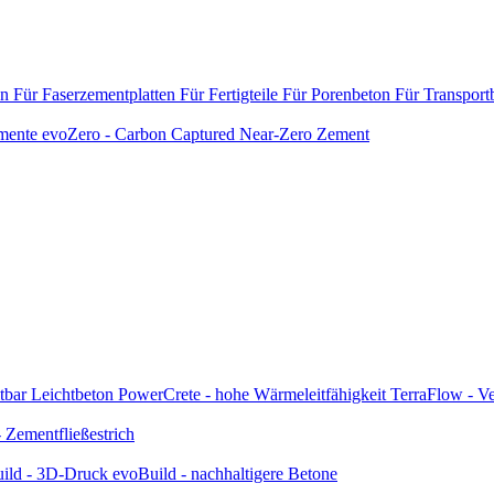
en
Für Faserzementplatten
Für Fertigteile
Für Porenbeton
Für Transport
emente
evoZero - Carbon Captured Near-Zero Zement
tbar
Leichtbeton
PowerCrete - hohe Wärmeleitfähigkeit
TerraFlow - Ve
Zementfließestrich
ild - 3D-Druck
evoBuild - nachhaltigere Betone