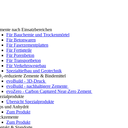
mente nach Einsatzbereichen
Für Bauchemie und Trockenmörtel
Für Betonwaren
Für Faserzementplatten
Für Fertigteile
Für Porenbeton
Für Transportbeton
Für Verkehrswegebau
Spezialtiefbau und Geotechnik
₂-reduzierte Zemente & Bindemittel
evoBuild - 3D-Druck
evoBuild - nachhaltigere Zemente
evoZero - Carbon Captured Near-Zero Zement
ezialprodukte
Übersicht Spezialprodukte
ps und Anhydrit
Zum Produkt
ckzemente
Zum Produkt
ntakt & Standorte