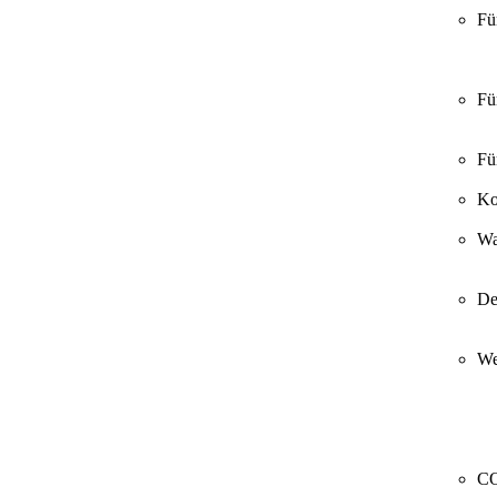
Fü
Fü
Fü
Ko
Wa
De
We
CO