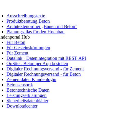
Ausschreibungstexte
Produktberatung Beton
Architektenordner „Bauen mit Beton”
Planungsatlas für den Hochbau
ndenportal Hub
Für Beton
Für Gesteinskörnungen
Für Zement
Datalink - Datenintegration mit REST-API
OnSite - Beton per App bestellen
Digitaler Rechnungsversand - für Zement
Digitaler Rechnungsversand - für Beton
Zementdaten Kundenlogin
Betonsensorik
Betontechnische Daten
Leistungserklärungen
Sicherheitsdatenblätter
Downloadcenter