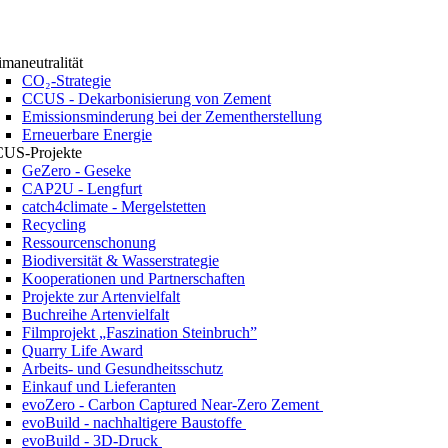
imaneutralität
CO₂-Strategie
CCUS - Dekarbonisierung von Zement
Emissionsminderung bei der Zementherstellung
Erneuerbare Energie
US-Projekte
GeZero - Geseke
CAP2U - Lengfurt
catch4climate - Mergelstetten
Recycling
Ressourcenschonung
Biodiversität & Wasserstrategie
Kooperationen und Partnerschaften
Projekte zur Artenvielfalt
Buchreihe Artenvielfalt
Filmprojekt „Faszination Steinbruch”
Quarry Life Award
Arbeits- und Gesundheitsschutz
Einkauf und Lieferanten
evoZero - Carbon Captured Near-Zero Zement
evoBuild - nachhaltigere Baustoffe
evoBuild - 3D-Druck