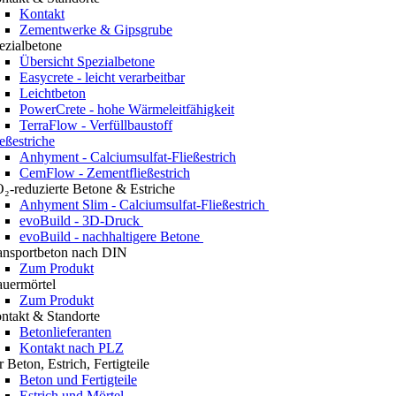
Kontakt
Zementwerke & Gipsgrube
ezialbetone
Übersicht Spezialbetone
Easycrete - leicht verarbeitbar
Leichtbeton
PowerCrete - hohe Wärmeleitfähigkeit
TerraFlow - Verfüllbaustoff
ießestriche
Anhyment - Calciumsulfat-Fließestrich
CemFlow - Zementfließestrich
₂-reduzierte Betone & Estriche
Anhyment Slim - Calciumsulfat-Fließestrich
evoBuild - 3D-Druck
evoBuild - nachhaltigere Betone
ansportbeton nach DIN
Zum Produkt
uermörtel
Zum Produkt
ntakt & Standorte
Betonlieferanten
Kontakt nach PLZ
r Beton, Estrich, Fertigteile
Beton und Fertigteile
Estrich und Mörtel