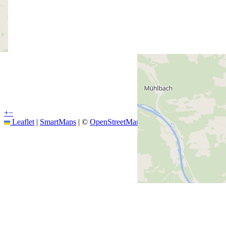
+
−
Leaflet
|
SmartMaps
| ©
OpenStreetMap