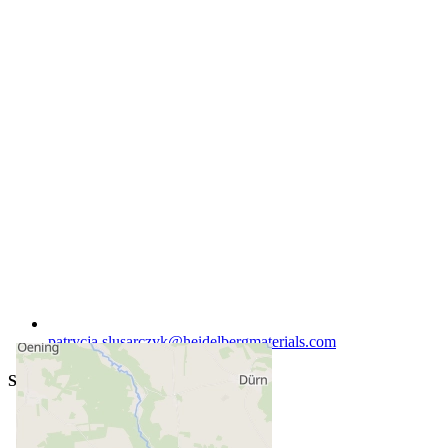
patrycja.slusarczyk​@heidelbergmaterials.com
Standort