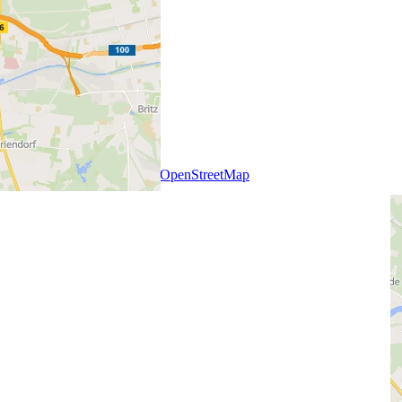
+
−
Leaflet
|
SmartMaps
| ©
OpenStreetMap