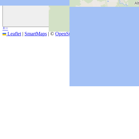
Previous
+
−
Leaflet
|
SmartMaps
| ©
OpenStreetMap