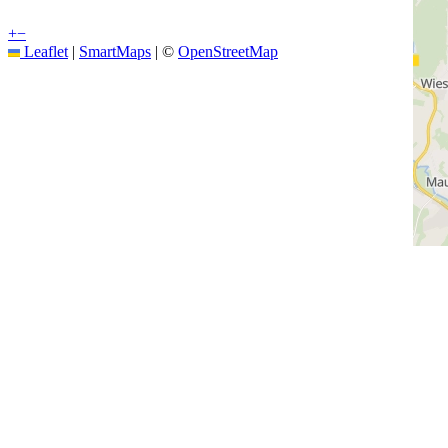
+
−
Leaflet
|
SmartMaps
| ©
OpenStreetMap