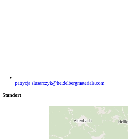
patrycja.slusarczyk​@heidelbergmaterials.com
Standort