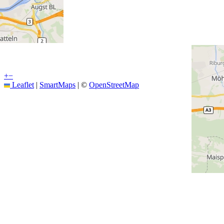
+
−
Leaflet
|
SmartMaps
| ©
OpenStreetMap