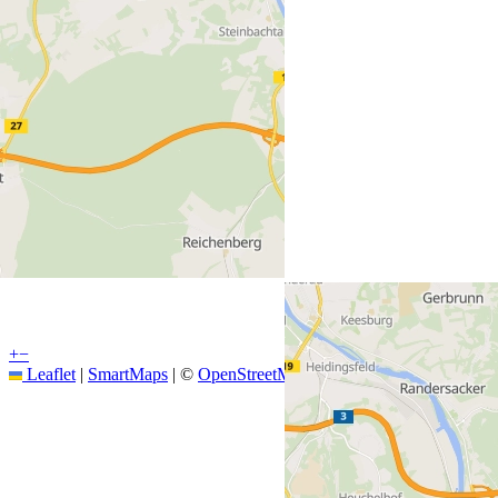
+
−
Leaflet
|
SmartMaps
| ©
OpenStreetMap