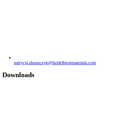
patrycja.slusarczyk​@heidelbergmaterials.com
Downloads