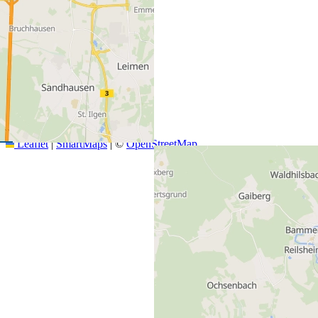
+
−
Leaflet
|
SmartMaps
| ©
OpenStreetMap