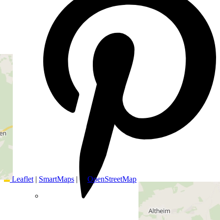
+
−
Leaflet
|
SmartMaps
| ©
OpenStreetMap