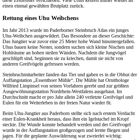
diese Zeitfenster verschieben. Viele Uhus kehren immer wieder an
einen einmal gewählten Brutplatz zurück.
Rettung eines Uhu Weibchens
Im Jahr 2013 wurde im Paderborner Steinbruch Atlas ein junges
Uhu-Weibchen ausgewildert. Das Besondere an dieser Geschichte:
Das Jungtier war zuvor eine 25 Meter hohe Wand hinuntergefallen.
Uhus bauen keine Nester, sondern suchen sich kleine Nischen und
Hohlräume an hohen steilen Wänden. Nachdem die Jungvögel
geschlüpft sind, beginnen sie zu kriechen, damit sie nicht von
anderen Greifvögeln gefressen werden.
Steinbruchmitarbeiter fanden das Tier und gaben es in die Obhut der
Auffangstation „Essenthoer Mühle“. Die Mühle hat Ornithologe
Wilfried Limpinsel von seinen Vorfahren geerbt und zur größten
Ausgewöhnungsstation Nordrhein-Westfalens ausgebaut. Im
Durchschnitt macht er pro Jahr allein 240 verletzte Greifvögel und
Eulen für ein Weiterleben in der freien Natur wieder fit.
Beim Uhu-Jungtier aus Paderborn stellte sich nach erstem Verdacht
einer Eulen-Krankheit heraus, dass ihm ein Igelstachel im Kropf
steckte. Die Wunde konnte behandelt werden und der Greifvogel
wurde in der Auffangstation großgezogen und lernte fliegen und
jagen. Für die geplante Auswilderung war zweierlei wichtig: