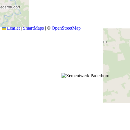
+
−
Leaflet
|
SmartMaps
| ©
OpenStreetMap