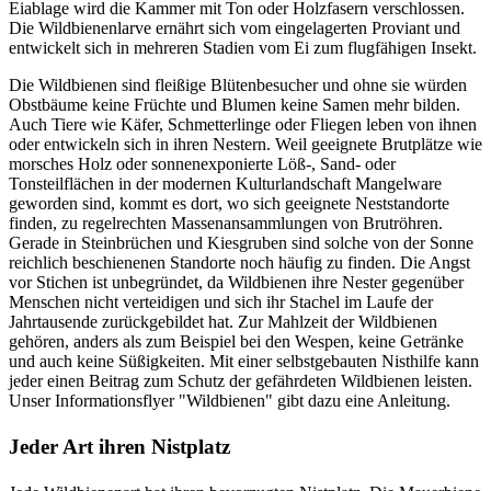
Eiablage wird die Kammer mit Ton oder Holzfasern verschlossen.
Die Wildbienenlarve ernährt sich vom eingelagerten Proviant und
entwickelt sich in mehreren Stadien vom Ei zum flugfähigen Insekt.
Die Wildbienen sind fleißige Blütenbesucher und ohne sie würden
Obstbäume keine Früchte und Blumen keine Samen mehr bilden.
Auch Tiere wie Käfer, Schmetterlinge oder Fliegen leben von ihnen
oder entwickeln sich in ihren Nestern. Weil geeignete Brutplätze wie
morsches Holz oder sonnenexponierte Löß-, Sand- oder
Tonsteilflächen in der modernen Kulturlandschaft Mangelware
geworden sind, kommt es dort, wo sich geeignete Neststandorte
finden, zu regelrechten Massenansammlungen von Brutröhren.
Gerade in Steinbrüchen und Kiesgruben sind solche von der Sonne
reichlich beschienenen Standorte noch häufig zu finden. Die Angst
vor Stichen ist unbegründet, da Wildbienen ihre Nester gegenüber
Menschen nicht verteidigen und sich ihr Stachel im Laufe der
Jahrtausende zurückgebildet hat. Zur Mahlzeit der Wildbienen
gehören, anders als zum Beispiel bei den Wespen, keine Getränke
und auch keine Süßigkeiten. Mit einer selbstgebauten Nisthilfe kann
jeder einen Beitrag zum Schutz der gefährdeten Wildbienen leisten.
Unser Informationsflyer "Wildbienen" gibt dazu eine Anleitung.
Jeder Art ihren Nistplatz