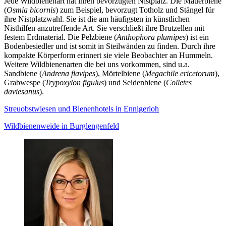
Jede Wildbienenart hat ihren bevorzugten Nistplatz. Die Mauerbiene
(
Osmia bicornis
) zum Beispiel, bevorzugt Totholz und Stängel für
ihre Nistplatzwahl. Sie ist die am häufigsten in künstlichen
Nisthilfen anzutreffende Art. Sie verschließt ihre Brutzellen mit
festem Erdmaterial. Die Pelzbiene (
Anthophora plumipes
) ist ein
Bodenbesiedler und ist somit in Steilwänden zu finden. Durch ihre
kompakte Körperform erinnert sie viele Beobachter an Hummeln.
Weitere Wildbienenarten die bei uns vorkommen, sind u.a.
Sandbiene (
Andrena flavipes
), Mörtelbiene (
Megachile ericetorum
),
Grabwespe (
Trypoxylon figulus
) und Seidenbiene (
Colletes
daviesanus
).
Streuobstwiesen und Bienenhotels in Ennigerloh
Wildbienenweide in Burglengenfeld