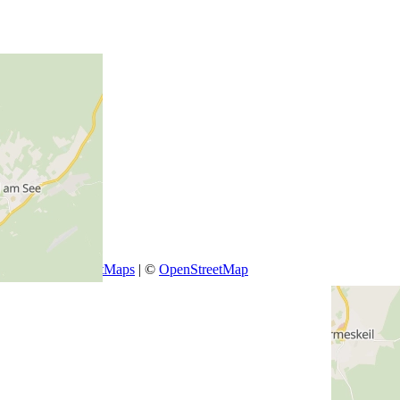
+
−
Leaflet
|
SmartMaps
| ©
OpenStreetMap