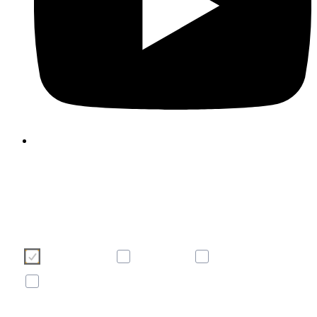
Wir verwenden Cookies, um Ihre Benutzererfahrung auf unser
Webseite angenehmer und effizienter zu gestalten. Bitte treffen S
über die nachstehenden Schaltflächen Ihre Cookie-Auswah
Weitere Informationen zu Cookies finden Sie direkt in dies
Banner sowie in unserer
Cookie-Richtlinie
.
Notwendig
Komfort
Statistik
Marketing
mehr/weniger anzeigen