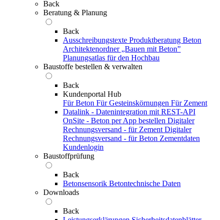
Back
Beratung & Planung
Back
Ausschreibungstexte
Produktberatung Beton
Architektenordner „Bauen mit Beton”
Planungsatlas für den Hochbau
Baustoffe bestellen & verwalten
Back
Kundenportal Hub
Für Beton
Für Gesteinskörnungen
Für Zement
Datalink - Datenintegration mit REST-API
OnSite - Beton per App bestellen
Digitaler
Rechnungsversand - für Zement
Digitaler
Rechnungsversand - für Beton
Zementdaten
Kundenlogin
Baustoffprüfung
Back
Betonsensorik
Betontechnische Daten
Downloads
Back
Leistungserklärungen
Sicherheitsdatenblätter