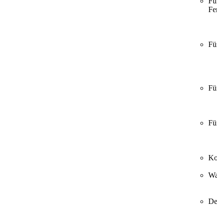
Fü
Fer
Fü
Fü
Fü
Ko
Wa
De