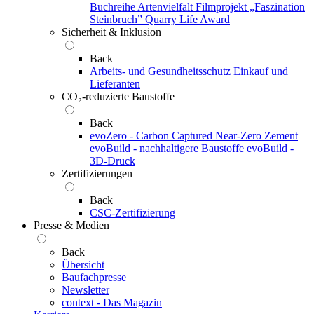
Buchreihe Artenvielfalt
Filmprojekt „Faszination
Steinbruch”
Quarry Life Award
Sicherheit & Inklusion
Back
Arbeits- und Gesundheitsschutz
Einkauf und
Lieferanten
CO₂-reduzierte Baustoffe
Back
evoZero - Carbon Captured Near-Zero Zement
evoBuild - nachhaltigere Baustoffe
evoBuild -
3D-Druck
Zertifizierungen
Back
CSC-Zertifizierung
Presse & Medien
Back
Übersicht
Baufachpresse
Newsletter
context - Das Magazin