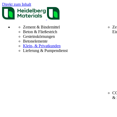
Direkt zum Inhalt
Zement & Bindemittel
Ze
Beton & Fließestrich
Ei
Gesteinskörnungen
Betonelemente
Klein- & Privatkunden
Lieferung & Pumpendienst
CO
& 