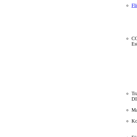
Fl
CO
Es
Tr
D
Ma
Ko