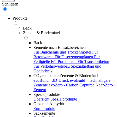
Schließen
Produkte
Back
Zement & Bindemittel
Back
Zemente nach Einsatzbereichen
Für Bauchemie und Trockenmörtel
Für
Betonwaren
Für Faserzementplatten
Für
Fertigteile
Für Porenbeton
Für Transportbeton
Für Verkehrswegebau
Spezialtiefbau und
Geotechnik
CO₂-reduzierte Zemente & Bindemittel
evoBuild - 3D-Druck
evoBuild - nachhaltigere
Zemente
evoZero - Carbon Captured Near-Zero
Zement
Spezialprodukte
Übersicht Spezialprodukte
Gips und Anhydrit
Zum Produkt
Sackzemente