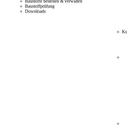
Baustoffe bestellen & verwalten
Baustoffprüfung
Downloads
Ku