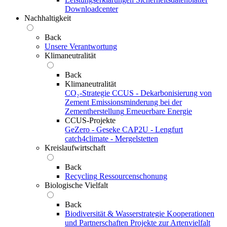
Downloadcenter
Nachhaltigkeit
Back
Unsere Verantwortung
Klimaneutralität
Back
Klimaneutralität
CO₂-Strategie
CCUS - Dekarbonisierung von
Zement
Emissionsminderung bei der
Zementherstellung
Erneuerbare Energie
CCUS-Projekte
GeZero - Geseke
CAP2U - Lengfurt
catch4climate - Mergelstetten
Kreislaufwirtschaft
Back
Recycling
Ressourcenschonung
Biologische Vielfalt
Back
Biodiversität & Wasserstrategie
Kooperationen
und Partnerschaften
Projekte zur Artenvielfalt