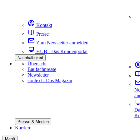
Kontakt
Presse
Zum Newsletter anmelden
HUB - Das Kundenportal
Nachhaltigkeit
Übersicht
Baufachpresse
Newsletter
context - Das Magazin
Ne
an
Da
Ku
Presse & Medien
Karriere
Menü