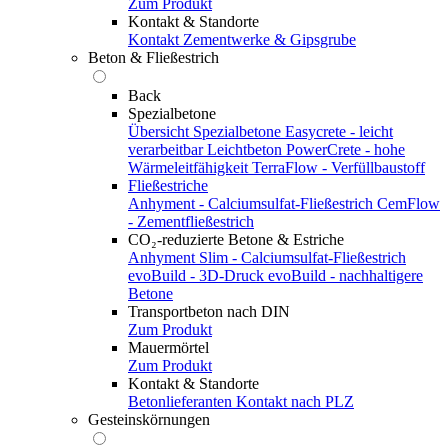
Zum Produkt
Kontakt & Standorte
Kontakt
Zementwerke & Gipsgrube
Beton & Fließestrich
Back
Spezialbetone
Übersicht Spezialbetone
Easycrete - leicht
verarbeitbar
Leichtbeton
PowerCrete - hohe
Wärmeleitfähigkeit
TerraFlow - Verfüllbaustoff
Fließestriche
Anhyment - Calciumsulfat-Fließestrich
CemFlow
- Zementfließestrich
CO₂-reduzierte Betone & Estriche
Anhyment Slim - Calciumsulfat-Fließestrich
evoBuild - 3D-Druck
evoBuild - nachhaltigere
Betone
Transportbeton nach DIN
Zum Produkt
Mauermörtel
Zum Produkt
Kontakt & Standorte
Betonlieferanten
Kontakt nach PLZ
Gesteinskörnungen