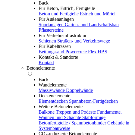
Back
Für Beton, Estrich, Fertigteile
Beton und Fertigteile
Estrich und Mörtel
Für Außenanlagen
Sportanlagen
Garten- und Landschaftsbau
Pflastersteine
Für Verkehrsinfrastruktur
Schienen
Straßen- und Verkehrswege
Für Kabeltrassen
Bettungssand Powercrete Flex HBS
Kontakt & Standorte
Kontakt
Betonelemente
Back
Wandelemente
Massivwände
Doppelwände
Deckenelemente
Elementdecken
Spannbeton-Fertigdecken
Weitere Betonelemente
Balkone
Treppen und Podeste
Fundamente,
Wannen und Schächte
Stabförmige
Betonfertigteile / Spannbetonbinder
Gebäude in
Systembauweise
CO₂-reduzierte Betonelemente