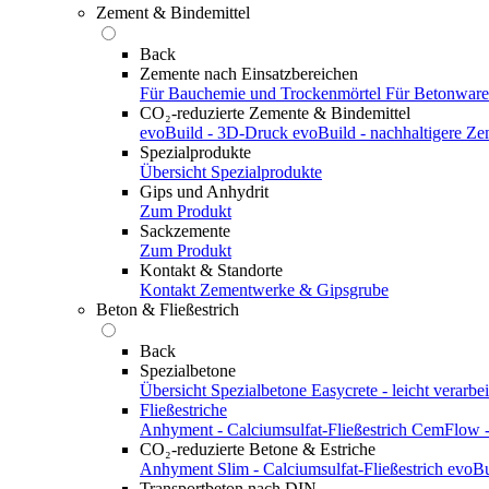
Zement & Bindemittel
Back
Zemente nach Einsatzbereichen
Für Bauchemie und Trockenmörtel
Für Betonwar
CO₂-reduzierte Zemente & Bindemittel
evoBuild - 3D-Druck
evoBuild - nachhaltigere Z
Spezialprodukte
Übersicht Spezialprodukte
Gips und Anhydrit
Zum Produkt
Sackzemente
Zum Produkt
Kontakt & Standorte
Kontakt
Zementwerke & Gipsgrube
Beton & Fließestrich
Back
Spezialbetone
Übersicht Spezialbetone
Easycrete - leicht verarbei
Fließestriche
Anhyment - Calciumsulfat-Fließestrich
CemFlow - 
CO₂-reduzierte Betone & Estriche
Anhyment Slim - Calciumsulfat-Fließestrich
evoBu
Transportbeton nach DIN