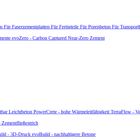
en
Für Faserzementplatten
Für Fertigteile
Für Porenbeton
Für Transport
emente
evoZero - Carbon Captured Near-Zero Zement
tbar
Leichtbeton
PowerCrete - hohe Wärmeleitfähigkeit
TerraFlow - Ve
Zementfließestrich
ild - 3D-Druck
evoBuild - nachhaltigere Betone