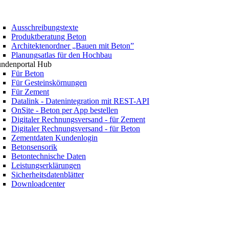
Ausschreibungstexte
Produktberatung Beton
Architektenordner „Bauen mit Beton”
Planungsatlas für den Hochbau
ndenportal Hub
Für Beton
Für Gesteinskörnungen
Für Zement
Datalink - Datenintegration mit REST-API
OnSite - Beton per App bestellen
Digitaler Rechnungsversand - für Zement
Digitaler Rechnungsversand - für Beton
Zementdaten Kundenlogin
Betonsensorik
Betontechnische Daten
Leistungserklärungen
Sicherheitsdatenblätter
Downloadcenter