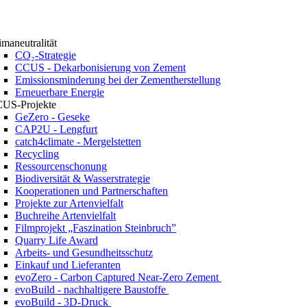
imaneutralität
CO₂-Strategie
CCUS - Dekarbonisierung von Zement
Emissionsminderung bei der Zementherstellung
Erneuerbare Energie
US-Projekte
GeZero - Geseke
CAP2U - Lengfurt
catch4climate - Mergelstetten
Recycling
Ressourcenschonung
Biodiversität & Wasserstrategie
Kooperationen und Partnerschaften
Projekte zur Artenvielfalt
Buchreihe Artenvielfalt
Filmprojekt „Faszination Steinbruch”
Quarry Life Award
Arbeits- und Gesundheitsschutz
Einkauf und Lieferanten
evoZero - Carbon Captured Near-Zero Zement
evoBuild - nachhaltigere Baustoffe
evoBuild - 3D-Druck