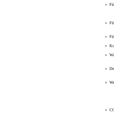
Fü
Fü
Fü
Ko
Wa
De
We
CO