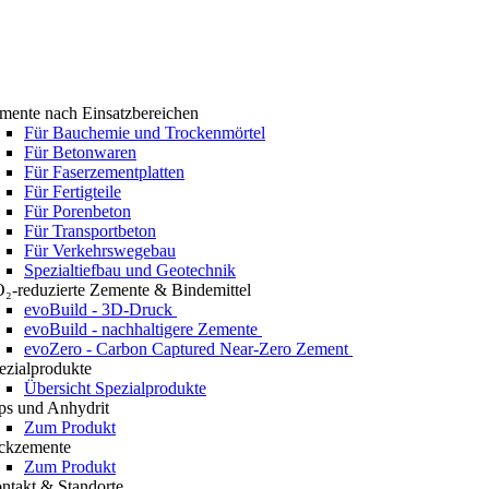
mente nach Einsatzbereichen
Für Bauchemie und Trockenmörtel
Für Betonwaren
Für Faserzementplatten
Für Fertigteile
Für Porenbeton
Für Transportbeton
Für Verkehrswegebau
Spezialtiefbau und Geotechnik
₂-reduzierte Zemente & Bindemittel
evoBuild - 3D-Druck
evoBuild - nachhaltigere Zemente
evoZero - Carbon Captured Near-Zero Zement
ezialprodukte
Übersicht Spezialprodukte
ps und Anhydrit
Zum Produkt
ckzemente
Zum Produkt
ntakt & Standorte