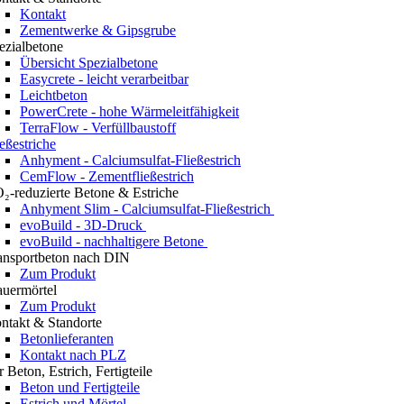
Kontakt
Zementwerke & Gipsgrube
ezialbetone
Übersicht Spezialbetone
Easycrete - leicht verarbeitbar
Leichtbeton
PowerCrete - hohe Wärmeleitfähigkeit
TerraFlow - Verfüllbaustoff
ießestriche
Anhyment - Calciumsulfat-Fließestrich
CemFlow - Zementfließestrich
₂-reduzierte Betone & Estriche
Anhyment Slim - Calciumsulfat-Fließestrich
evoBuild - 3D-Druck
evoBuild - nachhaltigere Betone
ansportbeton nach DIN
Zum Produkt
uermörtel
Zum Produkt
ntakt & Standorte
Betonlieferanten
Kontakt nach PLZ
r Beton, Estrich, Fertigteile
Beton und Fertigteile
Estrich und Mörtel