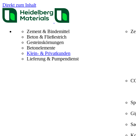
Direkt zum Inhalt
Zement & Bindemittel
Ze
Beton & Fließestrich
Gesteinskörnungen
Betonelemente
Klein- & Privatkunden
Lieferung & Pumpendienst
CO
Sp
Gi
Sa
Ko