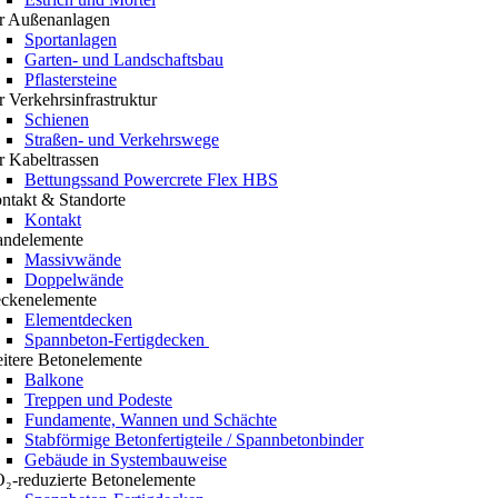
r Außenanlagen
Sportanlagen
Garten- und Landschaftsbau
Pflastersteine
r Verkehrsinfrastruktur
Schienen
Straßen- und Verkehrswege
r Kabeltrassen
Bettungssand Powercrete Flex HBS
ntakt & Standorte
Kontakt
ndelemente
Massivwände
Doppelwände
ckenelemente
Elementdecken
Spannbeton-Fertigdecken
itere Betonelemente
Balkone
Treppen und Podeste
Fundamente, Wannen und Schächte
Stabförmige Betonfertigteile / Spannbetonbinder
Gebäude in Systembauweise
₂-reduzierte Betonelemente