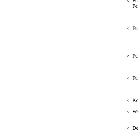
Fü
Fer
Fü
Fü
Fü
Ko
Wa
De