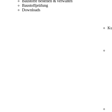
Baustoffe bestellen & verwalten
Baustoffprüfung
Downloads
Ku