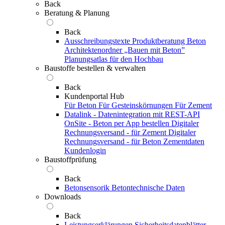
Back
Beratung & Planung
Back
Ausschreibungstexte
Produktberatung Beton
Architektenordner „Bauen mit Beton”
Planungsatlas für den Hochbau
Baustoffe bestellen & verwalten
Back
Kundenportal Hub
Für Beton
Für Gesteinskörnungen
Für Zement
Datalink - Datenintegration mit REST-API
OnSite - Beton per App bestellen
Digitaler
Rechnungsversand - für Zement
Digitaler
Rechnungsversand - für Beton
Zementdaten
Kundenlogin
Baustoffprüfung
Back
Betonsensorik
Betontechnische Daten
Downloads
Back
Leistungserklärungen
Sicherheitsdatenblätter