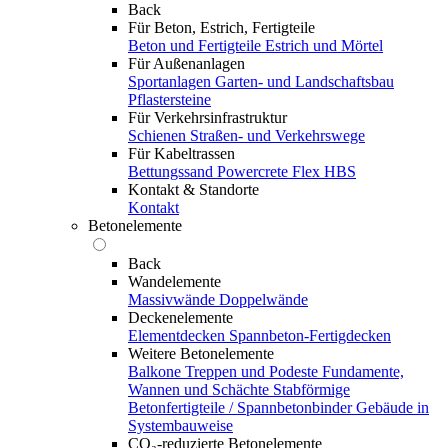
Back
Für Beton, Estrich, Fertigteile
Beton und Fertigteile
Estrich und Mörtel
Für Außenanlagen
Sportanlagen
Garten- und Landschaftsbau
Pflastersteine
Für Verkehrsinfrastruktur
Schienen
Straßen- und Verkehrswege
Für Kabeltrassen
Bettungssand Powercrete Flex HBS
Kontakt & Standorte
Kontakt
Betonelemente
Back
Wandelemente
Massivwände
Doppelwände
Deckenelemente
Elementdecken
Spannbeton-Fertigdecken
Weitere Betonelemente
Balkone
Treppen und Podeste
Fundamente,
Wannen und Schächte
Stabförmige
Betonfertigteile / Spannbetonbinder
Gebäude in
Systembauweise
CO₂-reduzierte Betonelemente