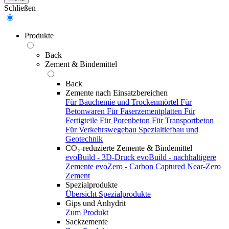
Schließen
Produkte
Back
Zement & Bindemittel
Back
Zemente nach Einsatzbereichen
Für Bauchemie und Trockenmörtel
Für
Betonwaren
Für Faserzementplatten
Für
Fertigteile
Für Porenbeton
Für Transportbeton
Für Verkehrswegebau
Spezialtiefbau und
Geotechnik
CO₂-reduzierte Zemente & Bindemittel
evoBuild - 3D-Druck
evoBuild - nachhaltigere
Zemente
evoZero - Carbon Captured Near-Zero
Zement
Spezialprodukte
Übersicht Spezialprodukte
Gips und Anhydrit
Zum Produkt
Sackzemente