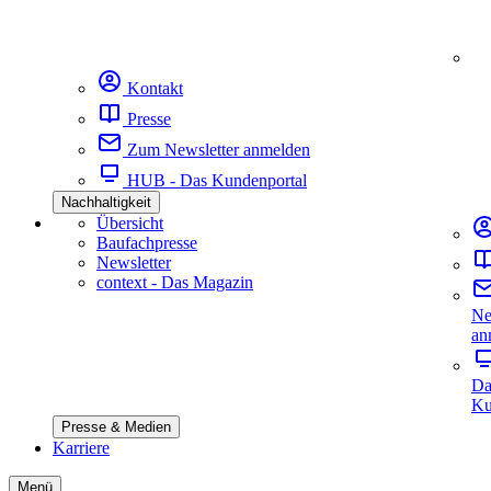
Kontakt
Presse
Zum Newsletter anmelden
HUB - Das Kundenportal
Nachhaltigkeit
Übersicht
Baufachpresse
Newsletter
context - Das Magazin
Ne
an
Da
Ku
Presse & Medien
Karriere
Menü