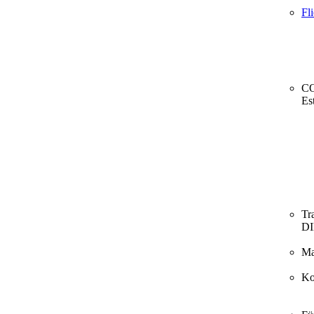
Fl
CO
Es
Tr
D
Ma
Ko