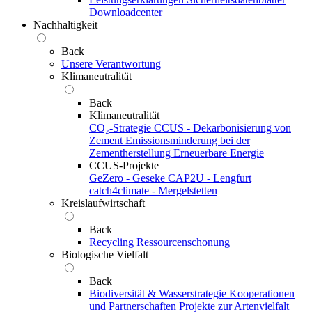
Downloadcenter
Nachhaltigkeit
Back
Unsere Verantwortung
Klimaneutralität
Back
Klimaneutralität
CO₂-Strategie
CCUS - Dekarbonisierung von
Zement
Emissionsminderung bei der
Zementherstellung
Erneuerbare Energie
CCUS-Projekte
GeZero - Geseke
CAP2U - Lengfurt
catch4climate - Mergelstetten
Kreislaufwirtschaft
Back
Recycling
Ressourcenschonung
Biologische Vielfalt
Back
Biodiversität & Wasserstrategie
Kooperationen
und Partnerschaften
Projekte zur Artenvielfalt