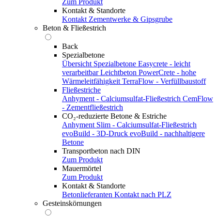
Zum Produkt
Kontakt & Standorte
Kontakt
Zementwerke & Gipsgrube
Beton & Fließestrich
Back
Spezialbetone
Übersicht Spezialbetone
Easycrete - leicht
verarbeitbar
Leichtbeton
PowerCrete - hohe
Wärmeleitfähigkeit
TerraFlow - Verfüllbaustoff
Fließestriche
Anhyment - Calciumsulfat-Fließestrich
CemFlow
- Zementfließestrich
CO₂-reduzierte Betone & Estriche
Anhyment Slim - Calciumsulfat-Fließestrich
evoBuild - 3D-Druck
evoBuild - nachhaltigere
Betone
Transportbeton nach DIN
Zum Produkt
Mauermörtel
Zum Produkt
Kontakt & Standorte
Betonlieferanten
Kontakt nach PLZ
Gesteinskörnungen