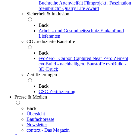
Buchreihe Artenvielfalt
Filmprojekt „Faszination
Steinbruch”
Quarry Life Award
Sicherheit & Inklusion
Back
Arbeits- und Gesundheitsschutz
Einkauf und
Lieferanten
CO₂-reduzierte Baustoffe
Back
evoZero - Carbon Captured Near-Zero Zement
evoBuild - nachhaltigere Baustoffe
evoBuild -
3D-Druck
Zertifizierungen
Back
CSC-Zertifizierung
Presse & Medien
Back
Übersicht
Baufachpresse
Newsletter
context - Das Magazin