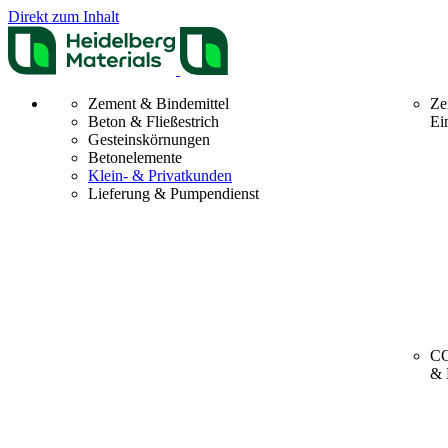
Direkt zum Inhalt
Zement & Bindemittel
Ze
Beton & Fließestrich
Ei
Gesteinskörnungen
Betonelemente
Klein- & Privatkunden
Lieferung & Pumpendienst
CO
& 