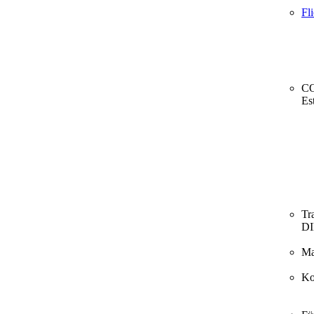
Fl
CO
Es
Tr
D
Ma
Ko