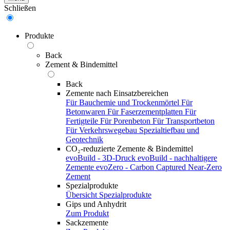
Schließen
Produkte
Back
Zement & Bindemittel
Back
Zemente nach Einsatzbereichen
Für Bauchemie und Trockenmörtel
Für
Betonwaren
Für Faserzementplatten
Für
Fertigteile
Für Porenbeton
Für Transportbeton
Für Verkehrswegebau
Spezialtiefbau und
Geotechnik
CO₂-reduzierte Zemente & Bindemittel
evoBuild - 3D-Druck
evoBuild - nachhaltigere
Zemente
evoZero - Carbon Captured Near-Zero
Zement
Spezialprodukte
Übersicht Spezialprodukte
Gips und Anhydrit
Zum Produkt
Sackzemente