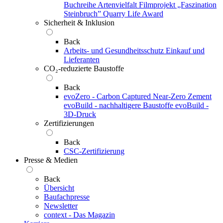
Buchreihe Artenvielfalt
Filmprojekt „Faszination
Steinbruch”
Quarry Life Award
Sicherheit & Inklusion
Back
Arbeits- und Gesundheitsschutz
Einkauf und
Lieferanten
CO₂-reduzierte Baustoffe
Back
evoZero - Carbon Captured Near-Zero Zement
evoBuild - nachhaltigere Baustoffe
evoBuild -
3D-Druck
Zertifizierungen
Back
CSC-Zertifizierung
Presse & Medien
Back
Übersicht
Baufachpresse
Newsletter
context - Das Magazin