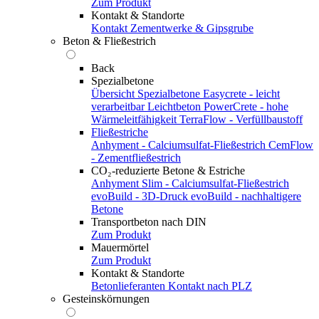
Zum Produkt
Kontakt & Standorte
Kontakt
Zementwerke & Gipsgrube
Beton & Fließestrich
Back
Spezialbetone
Übersicht Spezialbetone
Easycrete - leicht
verarbeitbar
Leichtbeton
PowerCrete - hohe
Wärmeleitfähigkeit
TerraFlow - Verfüllbaustoff
Fließestriche
Anhyment - Calciumsulfat-Fließestrich
CemFlow
- Zementfließestrich
CO₂-reduzierte Betone & Estriche
Anhyment Slim - Calciumsulfat-Fließestrich
evoBuild - 3D-Druck
evoBuild - nachhaltigere
Betone
Transportbeton nach DIN
Zum Produkt
Mauermörtel
Zum Produkt
Kontakt & Standorte
Betonlieferanten
Kontakt nach PLZ
Gesteinskörnungen