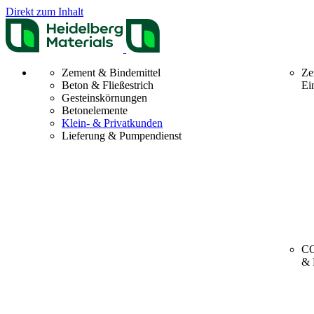
Direkt zum Inhalt
Zement & Bindemittel
Ze
Beton & Fließestrich
Ei
Gesteinskörnungen
Betonelemente
Klein- & Privatkunden
Lieferung & Pumpendienst
CO
& 