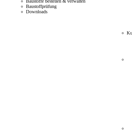
Baustoffe bestellen & verwalten
Baustoffprüfung
Downloads
Ku