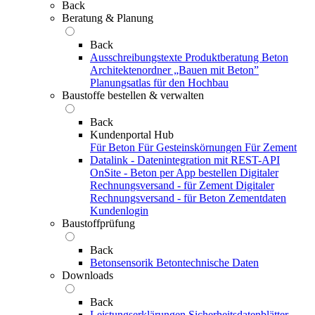
Back
Beratung & Planung
Back
Ausschreibungstexte
Produktberatung Beton
Architektenordner „Bauen mit Beton”
Planungsatlas für den Hochbau
Baustoffe bestellen & verwalten
Back
Kundenportal Hub
Für Beton
Für Gesteinskörnungen
Für Zement
Datalink - Datenintegration mit REST-API
OnSite - Beton per App bestellen
Digitaler
Rechnungsversand - für Zement
Digitaler
Rechnungsversand - für Beton
Zementdaten
Kundenlogin
Baustoffprüfung
Back
Betonsensorik
Betontechnische Daten
Downloads
Back
Leistungserklärungen
Sicherheitsdatenblätter