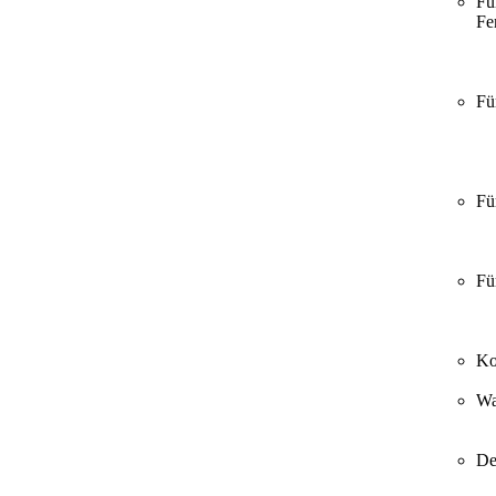
Fü
Fer
Fü
Fü
Fü
Ko
Wa
De