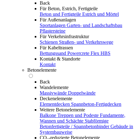
Back
Für Beton, Estrich, Fertigteile
Beton und Fertigteile
Estrich und Mörtel
Für Außenanlagen
Sportanlagen
Garten- und Landschaftsbau
Pflastersteine
Für Verkehrsinfrastruktur
Schienen
Straßen- und Verkehrswege
Für Kabeltrassen
Bettungssand Powercrete Flex HBS
Kontakt & Standorte
Kontakt
Betonelemente
Back
Wandelemente
Massivwände
Doppelwände
Deckenelemente
Elementdecken
Spannbeton-Fertigdecken
Weitere Betonelemente
Balkone
Treppen und Podeste
Fundamente,
Wannen und Schächte
Stabförmige
Betonfertigteile / Spannbetonbinder
Gebäude in
Systembauweise
CO₂-reduzierte Betonelemente