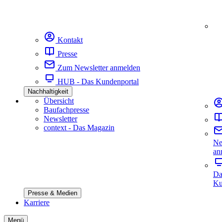
Kontakt
Presse
Zum Newsletter anmelden
HUB - Das Kundenportal
Nachhaltigkeit
Übersicht
Baufachpresse
Newsletter
context - Das Magazin
Ne
an
Da
Ku
Presse & Medien
Karriere
Menü