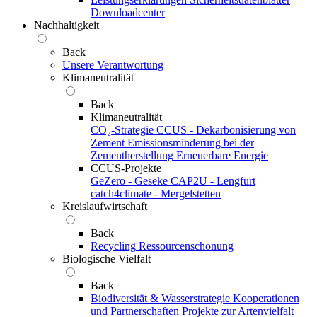
Downloadcenter
Nachhaltigkeit
Back
Unsere Verantwortung
Klimaneutralität
Back
Klimaneutralität
CO₂-Strategie
CCUS - Dekarbonisierung von
Zement
Emissionsminderung bei der
Zementherstellung
Erneuerbare Energie
CCUS-Projekte
GeZero - Geseke
CAP2U - Lengfurt
catch4climate - Mergelstetten
Kreislaufwirtschaft
Back
Recycling
Ressourcenschonung
Biologische Vielfalt
Back
Biodiversität & Wasserstrategie
Kooperationen
und Partnerschaften
Projekte zur Artenvielfalt