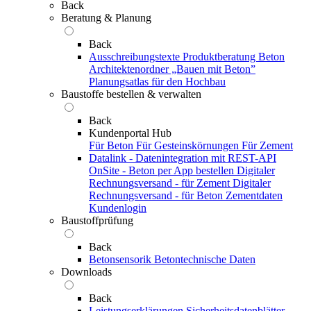
Back
Beratung & Planung
Back
Ausschreibungstexte
Produktberatung Beton
Architektenordner „Bauen mit Beton”
Planungsatlas für den Hochbau
Baustoffe bestellen & verwalten
Back
Kundenportal Hub
Für Beton
Für Gesteinskörnungen
Für Zement
Datalink - Datenintegration mit REST-API
OnSite - Beton per App bestellen
Digitaler
Rechnungsversand - für Zement
Digitaler
Rechnungsversand - für Beton
Zementdaten
Kundenlogin
Baustoffprüfung
Back
Betonsensorik
Betontechnische Daten
Downloads
Back
Leistungserklärungen
Sicherheitsdatenblätter