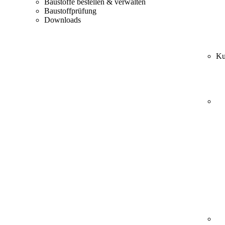
Baustoffe bestellen & verwalten
Baustoffprüfung
Downloads
Ku