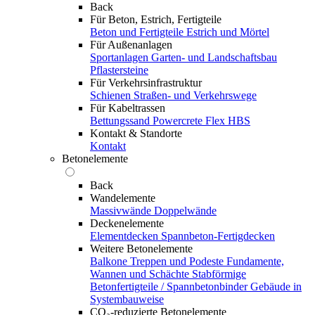
Back
Für Beton, Estrich, Fertigteile
Beton und Fertigteile
Estrich und Mörtel
Für Außenanlagen
Sportanlagen
Garten- und Landschaftsbau
Pflastersteine
Für Verkehrsinfrastruktur
Schienen
Straßen- und Verkehrswege
Für Kabeltrassen
Bettungssand Powercrete Flex HBS
Kontakt & Standorte
Kontakt
Betonelemente
Back
Wandelemente
Massivwände
Doppelwände
Deckenelemente
Elementdecken
Spannbeton-Fertigdecken
Weitere Betonelemente
Balkone
Treppen und Podeste
Fundamente,
Wannen und Schächte
Stabförmige
Betonfertigteile / Spannbetonbinder
Gebäude in
Systembauweise
CO₂-reduzierte Betonelemente