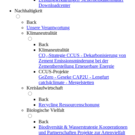
Downloadcenter
Nachhaltigkeit
Back
Unsere Verantwortung
Klimaneutralität
Back
Klimaneutralität
CO₂-Strategie
CCUS - Dekarbonisierung von
Zement
Emissionsminderung bei der
Zementherstellung
Erneuerbare Energie
CCUS-Projekte
GeZero - Geseke
CAP2U - Lengfurt
catch4climate - Mergelstetten
Kreislaufwirtschaft
Back
Recycling
Ressourcenschonung
Biologische Vielfalt
Back
Biodiversität & Wasserstrategie
Kooperationen
und Partnerschaften
Projekte zur Artenvielfalt