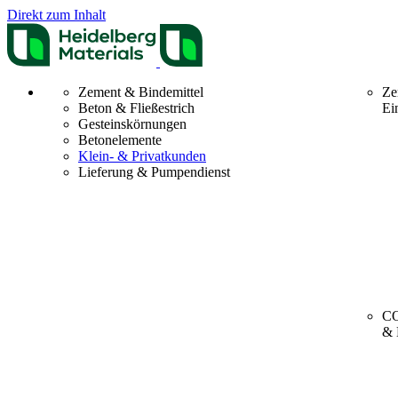
Direkt zum Inhalt
Zement & Bindemittel
Ze
Beton & Fließestrich
Ei
Gesteinskörnungen
Betonelemente
Klein- & Privatkunden
Lieferung & Pumpendienst
CO
& 