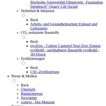
Buchreihe Artenvielfalt
Filmprojekt „Faszination
Steinbruch”
Quarry Life Award
Sicherheit & Inklusion
Back
Arbeits- und Gesundheitsschutz
Einkauf und
Lieferanten
CO₂-reduzierte Baustoffe
Back
evoZero - Carbon Captured Near-Zero Zement
evoBuild - nachhaltigere Baustoffe
evoBuild -
3D-Druck
Zertifizierungen
Back
CSC-Zertifizierung
Presse & Medien
Back
Übersicht
Baufachpresse
Newsletter
context - Das Magazin