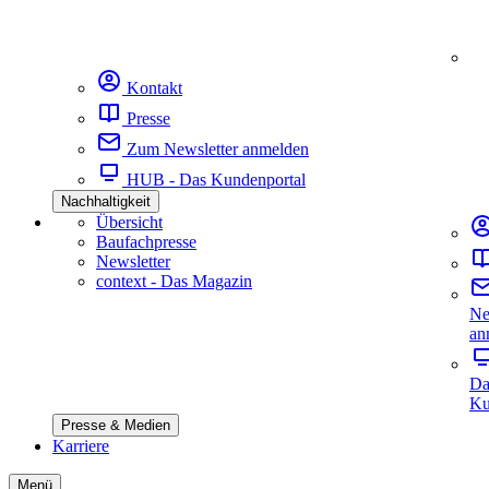
Kontakt
Presse
Zum Newsletter anmelden
HUB - Das Kundenportal
Nachhaltigkeit
Übersicht
Baufachpresse
Newsletter
context - Das Magazin
Ne
an
Da
Ku
Presse & Medien
Karriere
Menü