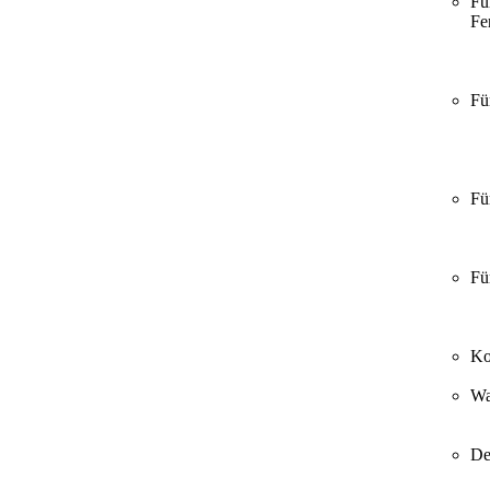
Fü
Fer
Fü
Fü
Fü
Ko
Wa
De