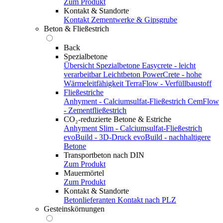
Zum Produkt
Kontakt & Standorte
Kontakt
Zementwerke & Gipsgrube
Beton & Fließestrich
Back
Spezialbetone
Übersicht Spezialbetone
Easycrete - leicht
verarbeitbar
Leichtbeton
PowerCrete - hohe
Wärmeleitfähigkeit
TerraFlow - Verfüllbaustoff
Fließestriche
Anhyment - Calciumsulfat-Fließestrich
CemFlow
- Zementfließestrich
CO₂-reduzierte Betone & Estriche
Anhyment Slim - Calciumsulfat-Fließestrich
evoBuild - 3D-Druck
evoBuild - nachhaltigere
Betone
Transportbeton nach DIN
Zum Produkt
Mauermörtel
Zum Produkt
Kontakt & Standorte
Betonlieferanten
Kontakt nach PLZ
Gesteinskörnungen