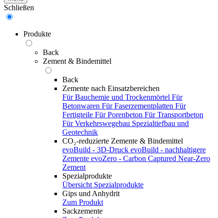
Schließen
Produkte
Back
Zement & Bindemittel
Back
Zemente nach Einsatzbereichen
Für Bauchemie und Trockenmörtel
Für
Betonwaren
Für Faserzementplatten
Für
Fertigteile
Für Porenbeton
Für Transportbeton
Für Verkehrswegebau
Spezialtiefbau und
Geotechnik
CO₂-reduzierte Zemente & Bindemittel
evoBuild - 3D-Druck
evoBuild - nachhaltigere
Zemente
evoZero - Carbon Captured Near-Zero
Zement
Spezialprodukte
Übersicht Spezialprodukte
Gips und Anhydrit
Zum Produkt
Sackzemente