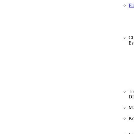
Fl
CO
Es
Tr
D
Ma
Ko