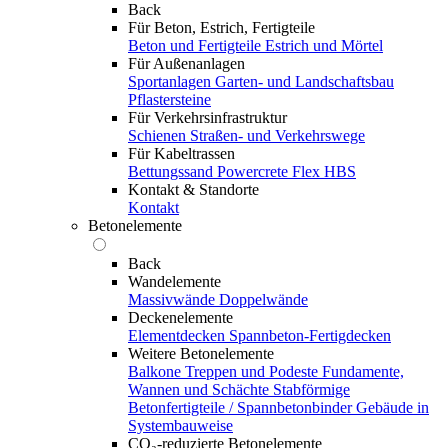
Back
Für Beton, Estrich, Fertigteile
Beton und Fertigteile
Estrich und Mörtel
Für Außenanlagen
Sportanlagen
Garten- und Landschaftsbau
Pflastersteine
Für Verkehrsinfrastruktur
Schienen
Straßen- und Verkehrswege
Für Kabeltrassen
Bettungssand Powercrete Flex HBS
Kontakt & Standorte
Kontakt
Betonelemente
Back
Wandelemente
Massivwände
Doppelwände
Deckenelemente
Elementdecken
Spannbeton-Fertigdecken
Weitere Betonelemente
Balkone
Treppen und Podeste
Fundamente,
Wannen und Schächte
Stabförmige
Betonfertigteile / Spannbetonbinder
Gebäude in
Systembauweise
CO₂-reduzierte Betonelemente