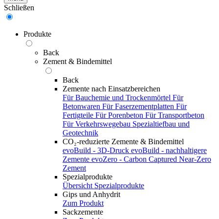
Schließen
Produkte
Back
Zement & Bindemittel
Back
Zemente nach Einsatzbereichen
Für Bauchemie und Trockenmörtel
Für
Betonwaren
Für Faserzementplatten
Für
Fertigteile
Für Porenbeton
Für Transportbeton
Für Verkehrswegebau
Spezialtiefbau und
Geotechnik
CO₂-reduzierte Zemente & Bindemittel
evoBuild - 3D-Druck
evoBuild - nachhaltigere
Zemente
evoZero - Carbon Captured Near-Zero
Zement
Spezialprodukte
Übersicht Spezialprodukte
Gips und Anhydrit
Zum Produkt
Sackzemente