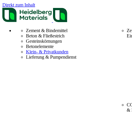
Direkt zum Inhalt
Zement & Bindemittel
Ze
Beton & Fließestrich
Ei
Gesteinskörnungen
Betonelemente
Klein- & Privatkunden
Lieferung & Pumpendienst
CO
& 