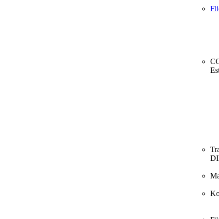
Fl
CO
Es
Tr
D
Ma
Ko