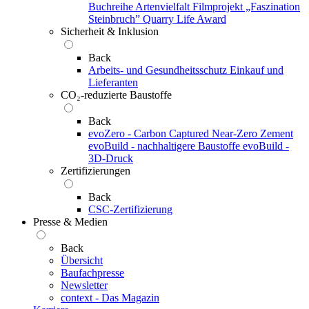
Buchreihe Artenvielfalt
Filmprojekt „Faszination
Steinbruch”
Quarry Life Award
Sicherheit & Inklusion
Back
Arbeits- und Gesundheitsschutz
Einkauf und
Lieferanten
CO₂-reduzierte Baustoffe
Back
evoZero - Carbon Captured Near-Zero Zement
evoBuild - nachhaltigere Baustoffe
evoBuild -
3D-Druck
Zertifizierungen
Back
CSC-Zertifizierung
Presse & Medien
Back
Übersicht
Baufachpresse
Newsletter
context - Das Magazin