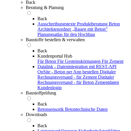
Back
Beratung & Planung
Back
Ausschreibungstexte
Produktberatung Beton
Architektenordner „Bauen mit Beton”
Planungsatlas für den Hochbau
Baustoffe bestellen & verwalten
Back
Kundenportal Hub
Für Beton
Für Gesteinskörnungen
Für Zement
Datalink - Datenintegration mit REST-API
OnSite - Beton per App bestellen
Digitaler
Rechnungsversand - für Zement
Digitaler
Rechnungsversand - für Beton
Zementdaten
Kundenlogin
Baustoffprüfung
Back
Betonsensorik
Betontechnische Daten
Downloads
Back
Leistungserklärungen
Sicherheitsdatenblätter