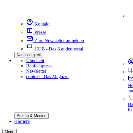
Kontakt
Presse
Zum Newsletter anmelden
HUB - Das Kundenportal
Nachhaltigkeit
Übersicht
Baufachpresse
Newsletter
context - Das Magazin
Ne
an
Da
Ku
Presse & Medien
Karriere
Menü