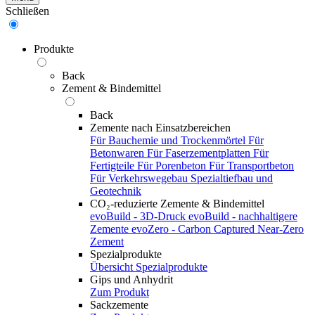
Schließen
Produkte
Back
Zement & Bindemittel
Back
Zemente nach Einsatzbereichen
Für Bauchemie und Trockenmörtel
Für
Betonwaren
Für Faserzementplatten
Für
Fertigteile
Für Porenbeton
Für Transportbeton
Für Verkehrswegebau
Spezialtiefbau und
Geotechnik
CO₂-reduzierte Zemente & Bindemittel
evoBuild - 3D-Druck
evoBuild - nachhaltigere
Zemente
evoZero - Carbon Captured Near-Zero
Zement
Spezialprodukte
Übersicht Spezialprodukte
Gips und Anhydrit
Zum Produkt
Sackzemente