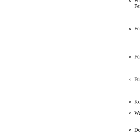
Fü
Fer
Fü
Fü
Fü
Ko
Wa
De