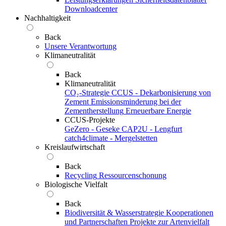
Downloadcenter
Nachhaltigkeit
Back
Unsere Verantwortung
Klimaneutralität
Back
Klimaneutralität
CO₂-Strategie
CCUS - Dekarbonisierung von
Zement
Emissionsminderung bei der
Zementherstellung
Erneuerbare Energie
CCUS-Projekte
GeZero - Geseke
CAP2U - Lengfurt
catch4climate - Mergelstetten
Kreislaufwirtschaft
Back
Recycling
Ressourcenschonung
Biologische Vielfalt
Back
Biodiversität & Wasserstrategie
Kooperationen
und Partnerschaften
Projekte zur Artenvielfalt