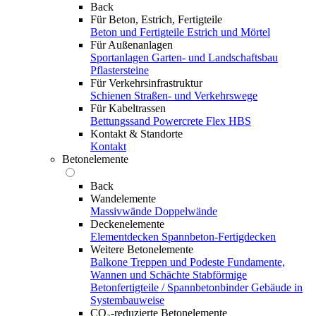
Back
Für Beton, Estrich, Fertigteile
Beton und Fertigteile
Estrich und Mörtel
Für Außenanlagen
Sportanlagen
Garten- und Landschaftsbau
Pflastersteine
Für Verkehrsinfrastruktur
Schienen
Straßen- und Verkehrswege
Für Kabeltrassen
Bettungssand Powercrete Flex HBS
Kontakt & Standorte
Kontakt
Betonelemente
Back
Wandelemente
Massivwände
Doppelwände
Deckenelemente
Elementdecken
Spannbeton-Fertigdecken
Weitere Betonelemente
Balkone
Treppen und Podeste
Fundamente,
Wannen und Schächte
Stabförmige
Betonfertigteile / Spannbetonbinder
Gebäude in
Systembauweise
CO₂-reduzierte Betonelemente