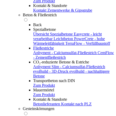
Zum Produkt
Kontakt & Standorte
Kontakt
Zementwerke & Gipsgrube
Beton & Fließestrich
Back
Spezialbetone
Übersicht Spezialbetone
Easycrete - leicht
verarbeitbar
Leichtbeton
PowerCrete - hohe
Wärmeleitfähigkeit
TerraFlow - Verfüllbaustoff
Fließestriche
Anhyment - Calciumsulfat-Fließestrich
CemFlow
- Zementfließestrich
CO₂-reduzierte Betone & Estriche
Anhyment Slim - Calciumsulfat-Fließestrich
evoBuild - 3D-Druck
evoBuild - nachhaltigere
Betone
Transportbeton nach DIN
Zum Produkt
Mauermörtel
Zum Produkt
Kontakt & Standorte
Betonlieferanten
Kontakt nach PLZ
Gesteinskörnungen