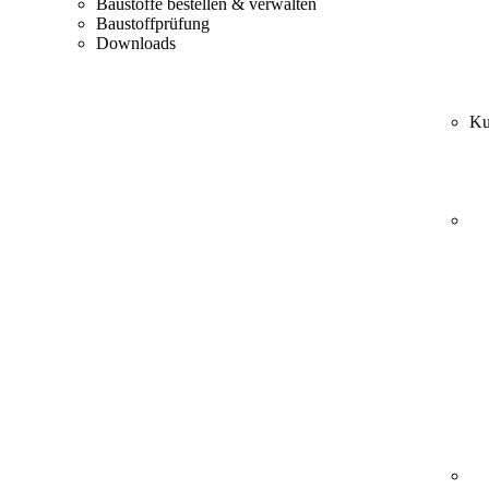
Baustoffe bestellen & verwalten
Baustoffprüfung
Downloads
Ku