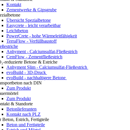
Kontakt
Zementwerke & Gipsgrube
ezialbetone
Übersicht Spezialbetone
Easycrete - leicht verarbeitbar
Leichtbeton
PowerCrete - hohe Wärmeleitfähigkeit
TerraFlow - Verfüllbaustoff
ießestriche
Anhyment - Calciumsulfat-Fließestrich
CemFlow - Zementfließestrich
₂-reduzierte Betone & Estriche
Anhyment Slim - Calciumsulfat-Fließestrich
evoBuild - 3D-Druck
evoBuild - nachhaltigere Betone
ansportbeton nach DIN
Zum Produkt
uermörtel
Zum Produkt
ntakt & Standorte
Betonlieferanten
Kontakt nach PLZ
r Beton, Estrich, Fertigteile
Beton und Fertigteile
Estrich und Mörtel