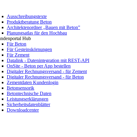
Ausschreibungstexte
Produktberatung Beton
Architektenordner „Bauen mit Beton”
Planungsatlas für den Hochbau
ndenportal Hub
Für Beton
Für Gesteinskörnungen
Für Zement
Datalink - Datenintegration mit REST-API
OnSite - Beton per App bestellen
Digitaler Rechnungsversand - für Zement
Digitaler Rechnungsversand - für Beton
Zementdaten Kundenlogin
Betonsensorik
Betontechnische Daten
Leistungserklärungen
Sicherheitsdatenblätter
Downloadcenter