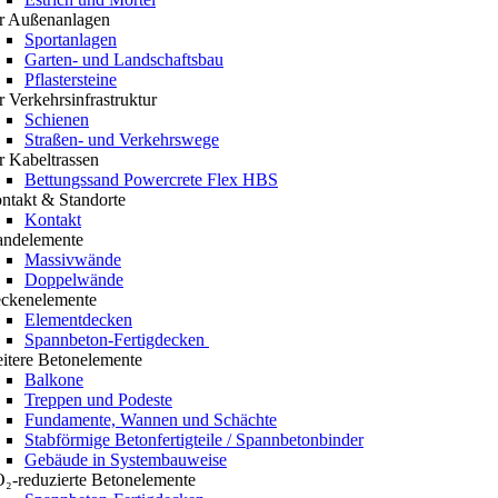
r Außenanlagen
Sportanlagen
Garten- und Landschaftsbau
Pflastersteine
r Verkehrsinfrastruktur
Schienen
Straßen- und Verkehrswege
r Kabeltrassen
Bettungssand Powercrete Flex HBS
ntakt & Standorte
Kontakt
ndelemente
Massivwände
Doppelwände
ckenelemente
Elementdecken
Spannbeton-Fertigdecken
itere Betonelemente
Balkone
Treppen und Podeste
Fundamente, Wannen und Schächte
Stabförmige Betonfertigteile / Spannbetonbinder
Gebäude in Systembauweise
₂-reduzierte Betonelemente