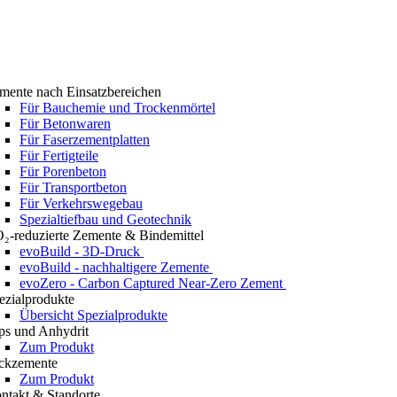
mente nach Einsatzbereichen
Für Bauchemie und Trockenmörtel
Für Betonwaren
Für Faserzementplatten
Für Fertigteile
Für Porenbeton
Für Transportbeton
Für Verkehrswegebau
Spezialtiefbau und Geotechnik
₂-reduzierte Zemente & Bindemittel
evoBuild - 3D-Druck
evoBuild - nachhaltigere Zemente
evoZero - Carbon Captured Near-Zero Zement
ezialprodukte
Übersicht Spezialprodukte
ps und Anhydrit
Zum Produkt
ckzemente
Zum Produkt
ntakt & Standorte