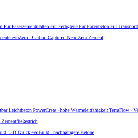
en
Für Faserzementplatten
Für Fertigteile
Für Porenbeton
Für Transport
emente
evoZero - Carbon Captured Near-Zero Zement
tbar
Leichtbeton
PowerCrete - hohe Wärmeleitfähigkeit
TerraFlow - Ve
Zementfließestrich
ild - 3D-Druck
evoBuild - nachhaltigere Betone