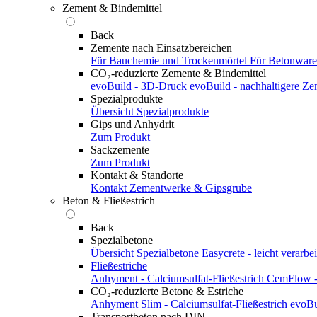
Zement & Bindemittel
Back
Zemente nach Einsatzbereichen
Für Bauchemie und Trockenmörtel
Für Betonwar
CO₂-reduzierte Zemente & Bindemittel
evoBuild - 3D-Druck
evoBuild - nachhaltigere Z
Spezialprodukte
Übersicht Spezialprodukte
Gips und Anhydrit
Zum Produkt
Sackzemente
Zum Produkt
Kontakt & Standorte
Kontakt
Zementwerke & Gipsgrube
Beton & Fließestrich
Back
Spezialbetone
Übersicht Spezialbetone
Easycrete - leicht verarbei
Fließestriche
Anhyment - Calciumsulfat-Fließestrich
CemFlow - 
CO₂-reduzierte Betone & Estriche
Anhyment Slim - Calciumsulfat-Fließestrich
evoBu
Transportbeton nach DIN