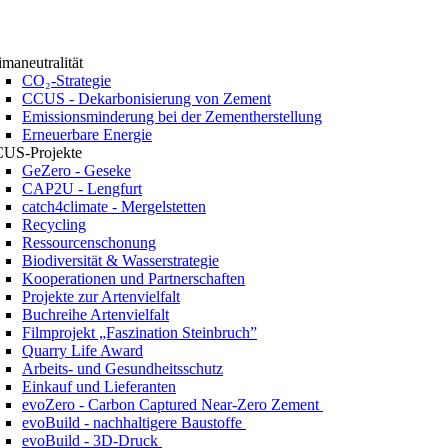
imaneutralität
CO₂-Strategie
CCUS - Dekarbonisierung von Zement
Emissionsminderung bei der Zementherstellung
Erneuerbare Energie
US-Projekte
GeZero - Geseke
CAP2U - Lengfurt
catch4climate - Mergelstetten
Recycling
Ressourcenschonung
Biodiversität & Wasserstrategie
Kooperationen und Partnerschaften
Projekte zur Artenvielfalt
Buchreihe Artenvielfalt
Filmprojekt „Faszination Steinbruch”
Quarry Life Award
Arbeits- und Gesundheitsschutz
Einkauf und Lieferanten
evoZero - Carbon Captured Near-Zero Zement
evoBuild - nachhaltigere Baustoffe
evoBuild - 3D-Druck