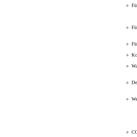
Fü
Fü
Fü
Ko
Wa
De
We
CO