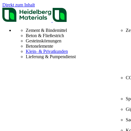
Direkt zum Inhalt
Zement & Bindemittel
Ze
Beton & Fließestrich
Gesteinskörnungen
Betonelemente
Klein- & Privatkunden
Lieferung & Pumpendienst
CO
Sp
Gi
Sa
Ko