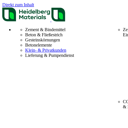
Direkt zum Inhalt
Zement & Bindemittel
Ze
Beton & Fließestrich
Ei
Gesteinskörnungen
Betonelemente
Klein- & Privatkunden
Lieferung & Pumpendienst
CO
& 