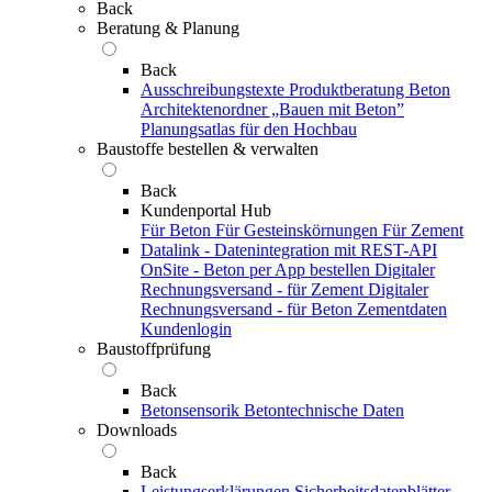
Back
Beratung & Planung
Back
Ausschreibungstexte
Produktberatung Beton
Architektenordner „Bauen mit Beton”
Planungsatlas für den Hochbau
Baustoffe bestellen & verwalten
Back
Kundenportal Hub
Für Beton
Für Gesteinskörnungen
Für Zement
Datalink - Datenintegration mit REST-API
OnSite - Beton per App bestellen
Digitaler
Rechnungsversand - für Zement
Digitaler
Rechnungsversand - für Beton
Zementdaten
Kundenlogin
Baustoffprüfung
Back
Betonsensorik
Betontechnische Daten
Downloads
Back
Leistungserklärungen
Sicherheitsdatenblätter