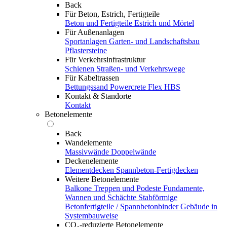
Back
Für Beton, Estrich, Fertigteile
Beton und Fertigteile
Estrich und Mörtel
Für Außenanlagen
Sportanlagen
Garten- und Landschaftsbau
Pflastersteine
Für Verkehrsinfrastruktur
Schienen
Straßen- und Verkehrswege
Für Kabeltrassen
Bettungssand Powercrete Flex HBS
Kontakt & Standorte
Kontakt
Betonelemente
Back
Wandelemente
Massivwände
Doppelwände
Deckenelemente
Elementdecken
Spannbeton-Fertigdecken
Weitere Betonelemente
Balkone
Treppen und Podeste
Fundamente,
Wannen und Schächte
Stabförmige
Betonfertigteile / Spannbetonbinder
Gebäude in
Systembauweise
CO₂-reduzierte Betonelemente