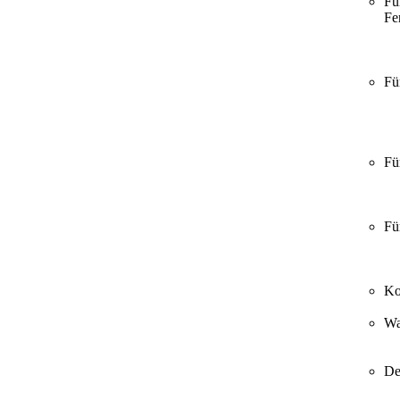
Fü
Fer
Fü
Fü
Fü
Ko
Wa
De