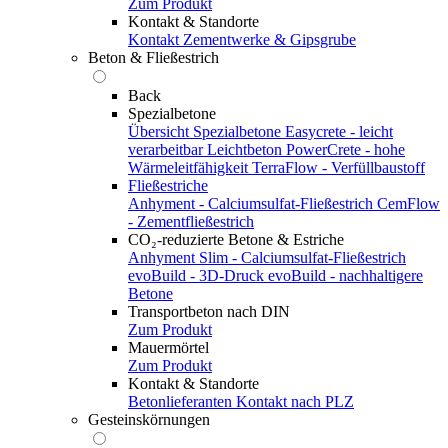
Zum Produkt
Kontakt & Standorte
Kontakt
Zementwerke & Gipsgrube
Beton & Fließestrich
Back
Spezialbetone
Übersicht Spezialbetone
Easycrete - leicht
verarbeitbar
Leichtbeton
PowerCrete - hohe
Wärmeleitfähigkeit
TerraFlow - Verfüllbaustoff
Fließestriche
Anhyment - Calciumsulfat-Fließestrich
CemFlow
- Zementfließestrich
CO₂-reduzierte Betone & Estriche
Anhyment Slim - Calciumsulfat-Fließestrich
evoBuild - 3D-Druck
evoBuild - nachhaltigere
Betone
Transportbeton nach DIN
Zum Produkt
Mauermörtel
Zum Produkt
Kontakt & Standorte
Betonlieferanten
Kontakt nach PLZ
Gesteinskörnungen