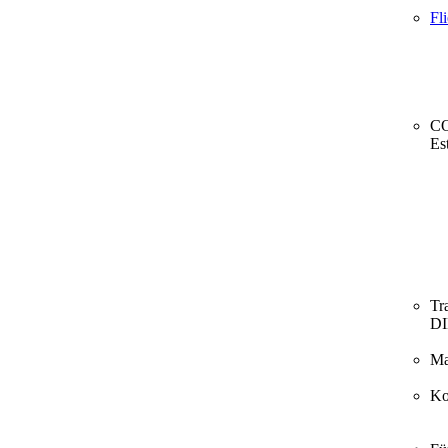
Fl
CO
Es
Tr
D
Ma
Ko