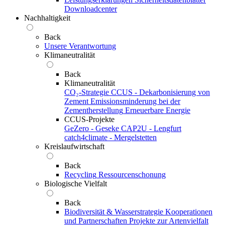
Downloadcenter
Nachhaltigkeit
Back
Unsere Verantwortung
Klimaneutralität
Back
Klimaneutralität
CO₂-Strategie
CCUS - Dekarbonisierung von
Zement
Emissionsminderung bei der
Zementherstellung
Erneuerbare Energie
CCUS-Projekte
GeZero - Geseke
CAP2U - Lengfurt
catch4climate - Mergelstetten
Kreislaufwirtschaft
Back
Recycling
Ressourcenschonung
Biologische Vielfalt
Back
Biodiversität & Wasserstrategie
Kooperationen
und Partnerschaften
Projekte zur Artenvielfalt