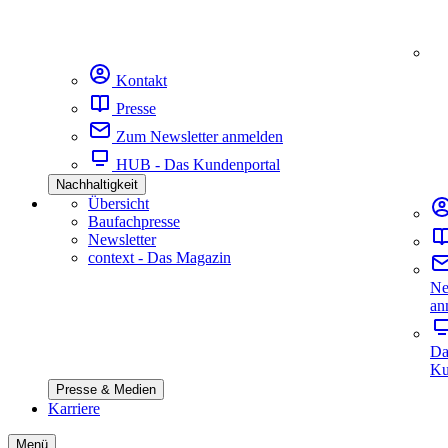
Kontakt
Presse
Zum Newsletter anmelden
HUB - Das Kundenportal
Nachhaltigkeit
Übersicht
Baufachpresse
Newsletter
context - Das Magazin
Ne
an
Da
Ku
Presse & Medien
Karriere
Menü