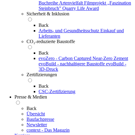
Buchreihe Artenvielfalt
Filmprojekt „Faszination
Steinbruch”
Quarry Life Award
Sicherheit & Inklusion
Back
Arbeits- und Gesundheitsschutz
Einkauf und
Lieferanten
CO₂-reduzierte Baustoffe
Back
evoZero - Carbon Captured Near-Zero Zement
evoBuild - nachhaltigere Baustoffe
evoBuild -
3D-Druck
Zertifizierungen
Back
CSC-Zertifizierung
Presse & Medien
Back
Übersicht
Baufachpresse
Newsletter
context - Das Magazin