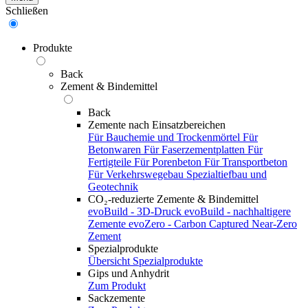
Schließen
Produkte
Back
Zement & Bindemittel
Back
Zemente nach Einsatzbereichen
Für Bauchemie und Trockenmörtel
Für
Betonwaren
Für Faserzementplatten
Für
Fertigteile
Für Porenbeton
Für Transportbeton
Für Verkehrswegebau
Spezialtiefbau und
Geotechnik
CO₂-reduzierte Zemente & Bindemittel
evoBuild - 3D-Druck
evoBuild - nachhaltigere
Zemente
evoZero - Carbon Captured Near-Zero
Zement
Spezialprodukte
Übersicht Spezialprodukte
Gips und Anhydrit
Zum Produkt
Sackzemente