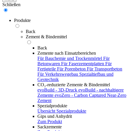
Schließen
Produkte
Back
Zement & Bindemittel
Back
Zemente nach Einsatzbereichen
Für Bauchemie und Trockenmörtel
Für
Betonwaren
Für Faserzementplatten
Für
Fertigteile
Für Porenbeton
Für Transportbeton
Für Verkehrswegebau
Spezialtiefbau und
Geotechnik
CO₂-reduzierte Zemente & Bindemittel
evoBuild - 3D-Druck
evoBuild - nachhaltigere
Zemente
evoZero - Carbon Captured Near-Zero
Zement
Spezialprodukte
Übersicht Spezialprodukte
Gips und Anhydrit
Zum Produkt
Sackzemente