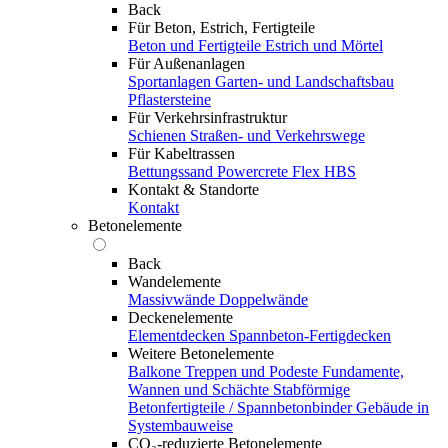
Back
Für Beton, Estrich, Fertigteile
Beton und Fertigteile
Estrich und Mörtel
Für Außenanlagen
Sportanlagen
Garten- und Landschaftsbau
Pflastersteine
Für Verkehrsinfrastruktur
Schienen
Straßen- und Verkehrswege
Für Kabeltrassen
Bettungssand Powercrete Flex HBS
Kontakt & Standorte
Kontakt
Betonelemente
Back
Wandelemente
Massivwände
Doppelwände
Deckenelemente
Elementdecken
Spannbeton-Fertigdecken
Weitere Betonelemente
Balkone
Treppen und Podeste
Fundamente,
Wannen und Schächte
Stabförmige
Betonfertigteile / Spannbetonbinder
Gebäude in
Systembauweise
CO₂-reduzierte Betonelemente