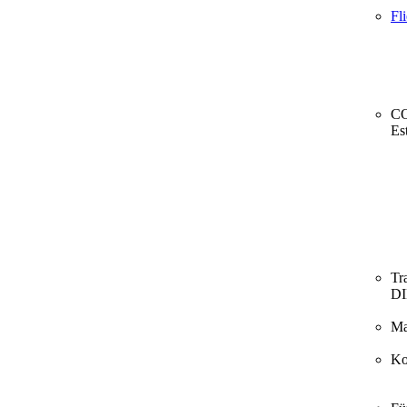
Fl
CO
Es
Tr
D
Ma
Ko