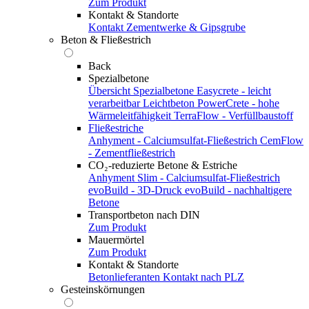
Zum Produkt
Kontakt & Standorte
Kontakt
Zementwerke & Gipsgrube
Beton & Fließestrich
Back
Spezialbetone
Übersicht Spezialbetone
Easycrete - leicht
verarbeitbar
Leichtbeton
PowerCrete - hohe
Wärmeleitfähigkeit
TerraFlow - Verfüllbaustoff
Fließestriche
Anhyment - Calciumsulfat-Fließestrich
CemFlow
- Zementfließestrich
CO₂-reduzierte Betone & Estriche
Anhyment Slim - Calciumsulfat-Fließestrich
evoBuild - 3D-Druck
evoBuild - nachhaltigere
Betone
Transportbeton nach DIN
Zum Produkt
Mauermörtel
Zum Produkt
Kontakt & Standorte
Betonlieferanten
Kontakt nach PLZ
Gesteinskörnungen