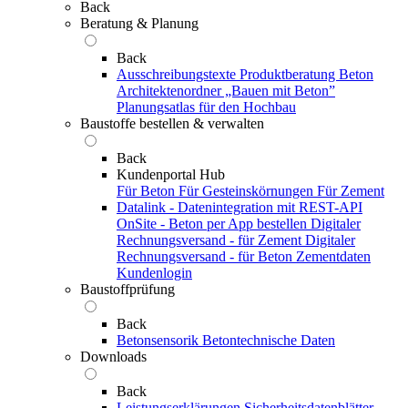
Back
Beratung & Planung
Back
Ausschreibungstexte
Produktberatung Beton
Architektenordner „Bauen mit Beton”
Planungsatlas für den Hochbau
Baustoffe bestellen & verwalten
Back
Kundenportal Hub
Für Beton
Für Gesteinskörnungen
Für Zement
Datalink - Datenintegration mit REST-API
OnSite - Beton per App bestellen
Digitaler
Rechnungsversand - für Zement
Digitaler
Rechnungsversand - für Beton
Zementdaten
Kundenlogin
Baustoffprüfung
Back
Betonsensorik
Betontechnische Daten
Downloads
Back
Leistungserklärungen
Sicherheitsdatenblätter