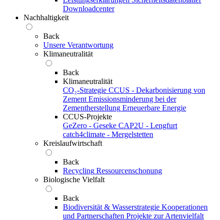
Downloadcenter
Nachhaltigkeit
Back
Unsere Verantwortung
Klimaneutralität
Back
Klimaneutralität
CO₂-Strategie
CCUS - Dekarbonisierung von
Zement
Emissionsminderung bei der
Zementherstellung
Erneuerbare Energie
CCUS-Projekte
GeZero - Geseke
CAP2U - Lengfurt
catch4climate - Mergelstetten
Kreislaufwirtschaft
Back
Recycling
Ressourcenschonung
Biologische Vielfalt
Back
Biodiversität & Wasserstrategie
Kooperationen
und Partnerschaften
Projekte zur Artenvielfalt