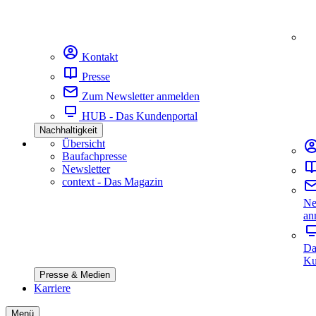
Kontakt
Presse
Zum Newsletter anmelden
HUB - Das Kundenportal
Nachhaltigkeit
Übersicht
Baufachpresse
Newsletter
context - Das Magazin
Ne
an
Da
Ku
Presse & Medien
Karriere
Menü