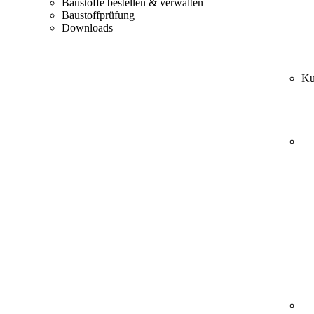
Baustoffe bestellen & verwalten
Baustoffprüfung
Downloads
Ku