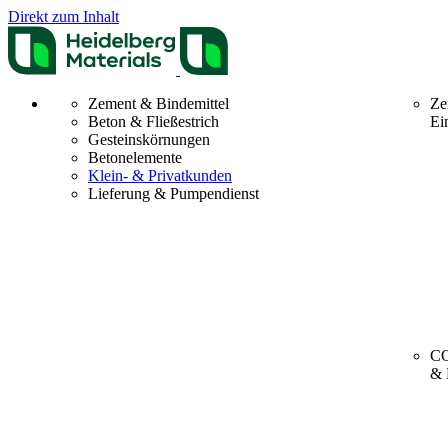
Direkt zum Inhalt
Zement & Bindemittel
Ze
Beton & Fließestrich
Ei
Gesteinskörnungen
Betonelemente
Klein- & Privatkunden
Lieferung & Pumpendienst
CO
& 