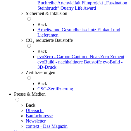
Buchreihe Artenvielfalt
Filmprojekt „Faszination
Steinbruch”
Quarry Life Award
Sicherheit & Inklusion
Back
Arbeits- und Gesundheitsschutz
Einkauf und
Lieferanten
CO₂-reduzierte Baustoffe
Back
evoZero - Carbon Captured Near-Zero Zement
evoBuild - nachhaltigere Baustoffe
evoBuild -
3D-Druck
Zertifizierungen
Back
CSC-Zertifizierung
Presse & Medien
Back
Übersicht
Baufachpresse
Newsletter
context - Das Magazin