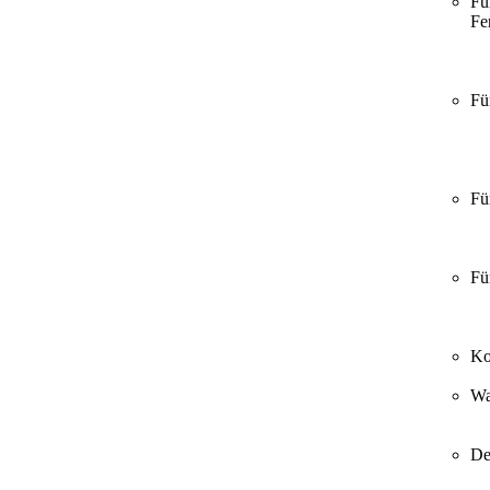
Fü
Fer
Fü
Fü
Fü
Ko
Wa
De