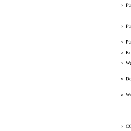
Fü
Fü
Fü
Ko
Wa
De
We
CO