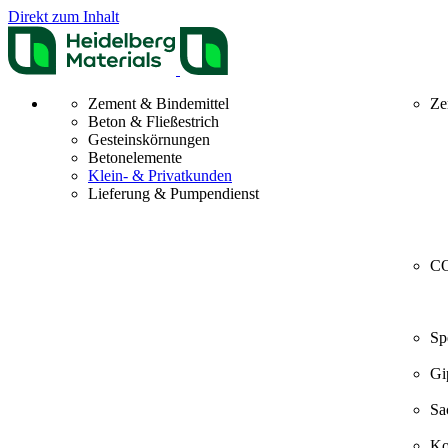
Direkt zum Inhalt
Zement & Bindemittel
Ze
Beton & Fließestrich
Gesteinskörnungen
Betonelemente
Klein- & Privatkunden
Lieferung & Pumpendienst
CO
Sp
Gi
Sa
Ko