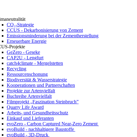
imaneutralität
CO₂-Strategie
CCUS - Dekarbonisierung von Zement
Emissionsminderung bei der Zementherstellung
Erneuerbare Energie
US-Projekte
GeZero - Geseke
CAP2U - Lengfurt
catch4climate - Mergelstetten
Recycling
Ressourcenschonung
Biodiversität & Wasserstrategie
Kooperationen und Partnerschaften
Projekte zur Artenvielfalt
Buchreihe Artenvielfalt
Filmprojekt „Faszination Steinbruch”
Quarry Life Award
Arbeits- und Gesundheitsschutz
Einkauf und Lieferanten
evoZero - Carbon Captured Near-Zero Zement
evoBuild - nachhaltigere Baustoffe
evoBuild - 3D-Druck