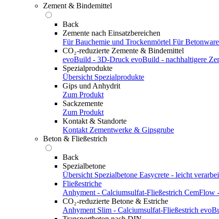
Zement & Bindemittel
Back
Zemente nach Einsatzbereichen
Für Bauchemie und Trockenmörtel
Für Betonwar
CO₂-reduzierte Zemente & Bindemittel
evoBuild - 3D-Druck
evoBuild - nachhaltigere Z
Spezialprodukte
Übersicht Spezialprodukte
Gips und Anhydrit
Zum Produkt
Sackzemente
Zum Produkt
Kontakt & Standorte
Kontakt
Zementwerke & Gipsgrube
Beton & Fließestrich
Back
Spezialbetone
Übersicht Spezialbetone
Easycrete - leicht verarbei
Fließestriche
Anhyment - Calciumsulfat-Fließestrich
CemFlow - 
CO₂-reduzierte Betone & Estriche
Anhyment Slim - Calciumsulfat-Fließestrich
evoBu
Transportbeton nach DIN