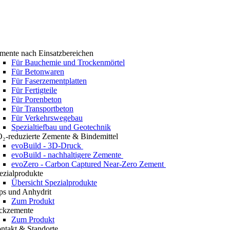
mente nach Einsatzbereichen
Für Bauchemie und Trockenmörtel
Für Betonwaren
Für Faserzementplatten
Für Fertigteile
Für Porenbeton
Für Transportbeton
Für Verkehrswegebau
Spezialtiefbau und Geotechnik
₂-reduzierte Zemente & Bindemittel
evoBuild - 3D-Druck
evoBuild - nachhaltigere Zemente
evoZero - Carbon Captured Near-Zero Zement
ezialprodukte
Übersicht Spezialprodukte
ps und Anhydrit
Zum Produkt
ckzemente
Zum Produkt
ntakt & Standorte