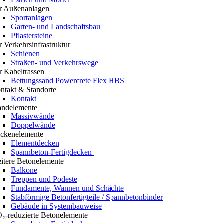
r Außenanlagen
Sportanlagen
Garten- und Landschaftsbau
Pflastersteine
r Verkehrsinfrastruktur
Schienen
Straßen- und Verkehrswege
r Kabeltrassen
Bettungssand Powercrete Flex HBS
ntakt & Standorte
Kontakt
ndelemente
Massivwände
Doppelwände
ckenelemente
Elementdecken
Spannbeton-Fertigdecken
itere Betonelemente
Balkone
Treppen und Podeste
Fundamente, Wannen und Schächte
Stabförmige Betonfertigteile / Spannbetonbinder
Gebäude in Systembauweise
₂-reduzierte Betonelemente