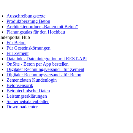
Ausschreibungstexte
Produktberatung Beton
Architektenordner „Bauen mit Beton”
Planungsatlas für den Hochbau
ndenportal Hub
Für Beton
Für Gesteinskörnungen
Für Zement
Datalink - Datenintegration mit REST-API
OnSite - Beton per App bestellen
Digitaler Rechnungsversand - für Zement
Digitaler Rechnungsversand - für Beton
Zementdaten Kundenlogin
Betonsensorik
Betontechnische Daten
Leistungserklärungen
Sicherheitsdatenblätter
Downloadcenter