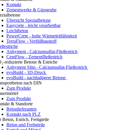
Kontakt
Zementwerke & Gipsgrube
ezialbetone
Übersicht Spezialbetone
Easycrete - leicht verarbeitbar
Leichtbeton
PowerCrete - hohe Wärmeleitfähigkeit
TerraFlow - Verfüllbaustoff
ießestriche
Anhyment - Calciumsulfat-Fließestrich
CemFlow - Zementfließestrich
₂-reduzierte Betone & Estriche
Anhyment Slim - Calciumsulfat-Fließestrich
evoBuild - 3D-Druck
evoBuild - nachhaltigere Betone
ansportbeton nach DIN
Zum Produkt
uermörtel
Zum Produkt
ntakt & Standorte
Betonlieferanten
Kontakt nach PLZ
r Beton, Estrich, Fertigteile
Beton und Fertigteile
Estrich und Mörtel