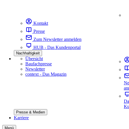
Kontakt
Presse
Zum Newsletter anmelden
HUB - Das Kundenportal
Nachhaltigkeit
Übersicht
Baufachpresse
Newsletter
context - Das Magazin
Ne
an
Da
Ku
Presse & Medien
Karriere
Menü