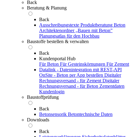
Back
Beratung & Planung
Back
Ausschreibungstexte
Produktberatung Beton
Architektenordner „Bauen mit Beton”
Planungsatlas für den Hochbau
Baustoffe bestellen & verwalten
Back
Kundenportal Hub
Für Beton
Für Gesteinskörnungen
Für Zement
Datalink - Datenintegration mit REST-API
OnSite - Beton per App bestellen
Digitaler
Rechnungsversand - für Zement
Digitaler
Rechnungsversand - für Beton
Zementdaten
Kundenlogin
Baustoffprüfung
Back
Betonsensorik
Betontechnische Daten
Downloads
Back
Leistungserklärungen
Sicherheitsdatenblätter