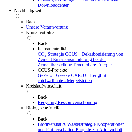
Downloadcenter
Nachhaltigkeit
Back
Unsere Verantwortung
Klimaneutralität
Back
Klimaneutralität
CO₂-Strategie
CCUS - Dekarbonisierung von
Zement
Emissionsminderung bei der
Zementherstellung
Erneuerbare Energie
CCUS-Projekte
GeZero - Geseke
CAP2U - Lengfurt
catch4climate - Mergelstetten
Kreislaufwirtschaft
Back
Recycling
Ressourcenschonung
Biologische Vielfalt
Back
Biodiversität & Wasserstrategie
Kooperationen
und Partnerschaften
Projekte zur Artenvielfalt