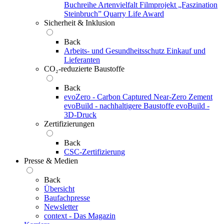
Buchreihe Artenvielfalt
Filmprojekt „Faszination
Steinbruch”
Quarry Life Award
Sicherheit & Inklusion
Back
Arbeits- und Gesundheitsschutz
Einkauf und
Lieferanten
CO₂-reduzierte Baustoffe
Back
evoZero - Carbon Captured Near-Zero Zement
evoBuild - nachhaltigere Baustoffe
evoBuild -
3D-Druck
Zertifizierungen
Back
CSC-Zertifizierung
Presse & Medien
Back
Übersicht
Baufachpresse
Newsletter
context - Das Magazin