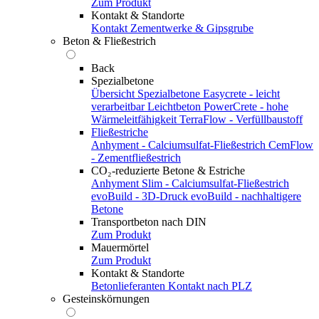
Zum Produkt
Kontakt & Standorte
Kontakt
Zementwerke & Gipsgrube
Beton & Fließestrich
Back
Spezialbetone
Übersicht Spezialbetone
Easycrete - leicht
verarbeitbar
Leichtbeton
PowerCrete - hohe
Wärmeleitfähigkeit
TerraFlow - Verfüllbaustoff
Fließestriche
Anhyment - Calciumsulfat-Fließestrich
CemFlow
- Zementfließestrich
CO₂-reduzierte Betone & Estriche
Anhyment Slim - Calciumsulfat-Fließestrich
evoBuild - 3D-Druck
evoBuild - nachhaltigere
Betone
Transportbeton nach DIN
Zum Produkt
Mauermörtel
Zum Produkt
Kontakt & Standorte
Betonlieferanten
Kontakt nach PLZ
Gesteinskörnungen