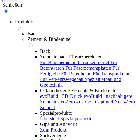
Schließen
Produkte
Back
Zement & Bindemittel
Back
Zemente nach Einsatzbereichen
Für Bauchemie und Trockenmörtel
Für
Betonwaren
Für Faserzementplatten
Für
Fertigteile
Für Porenbeton
Für Transportbeton
Für Verkehrswegebau
Spezialtiefbau und
Geotechnik
CO₂-reduzierte Zemente & Bindemittel
evoBuild - 3D-Druck
evoBuild - nachhaltigere
Zemente
evoZero - Carbon Captured Near-Zero
Zement
Spezialprodukte
Übersicht Spezialprodukte
Gips und Anhydrit
Zum Produkt
Sackzemente