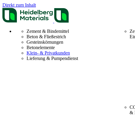
Direkt zum Inhalt
Zement & Bindemittel
Ze
Beton & Fließestrich
Ei
Gesteinskörnungen
Betonelemente
Klein- & Privatkunden
Lieferung & Pumpendienst
CO
& 