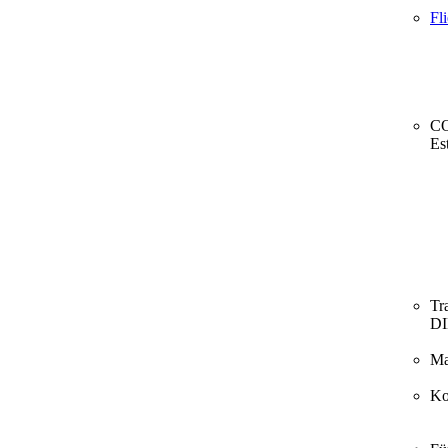
Fl
CO
Es
Tr
D
Ma
Ko