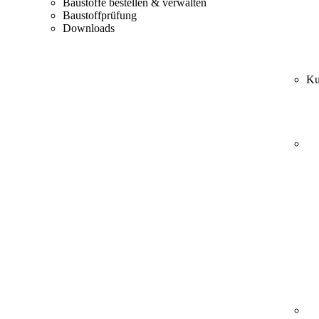
Baustoffe bestellen & verwalten
Baustoffprüfung
Downloads
Ku