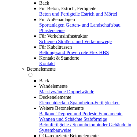
Back
Für Beton, Estrich, Fertigteile
Beton und Fertigteile
Estrich und Mörtel
Für Außenanlagen
Sportanlagen
Garten- und Landschaftsbau
Pflastersteine
Für Verkehrsinfrastruktur
Schienen
Straßen- und Verkehrswege
Für Kabeltrassen
Bettungssand Powercrete Flex HBS
Kontakt & Standorte
Kontakt
Betonelemente
Back
Wandelemente
Massivwände
Doppelwände
Deckenelemente
Elementdecken
Spannbeton-Fertigdecken
Weitere Betonelemente
Balkone
Treppen und Podeste
Fundamente,
Wannen und Schächte
Stabförmige
Betonfertigteile / Spannbetonbinder
Gebäude in
Systembauweise
CO₂-reduzierte Betonelemente