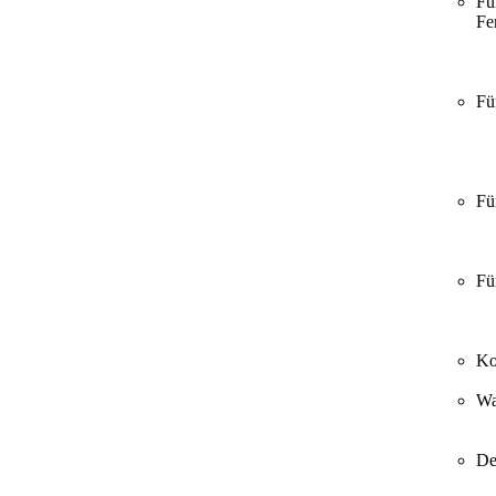
Fü
Fer
Fü
Fü
Fü
Ko
Wa
De