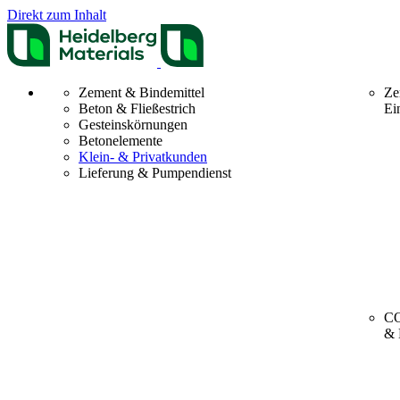
Direkt zum Inhalt
Zement & Bindemittel
Ze
Beton & Fließestrich
Ei
Gesteinskörnungen
Betonelemente
Klein- & Privatkunden
Lieferung & Pumpendienst
CO
& 