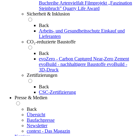
Buchreihe Artenvielfalt
Filmprojekt „Faszination
Steinbruch”
Quarry Life Award
Sicherheit & Inklusion
Back
Arbeits- und Gesundheitsschutz
Einkauf und
Lieferanten
CO₂-reduzierte Baustoffe
Back
evoZero - Carbon Captured Near-Zero Zement
evoBuild - nachhaltigere Baustoffe
evoBuild -
3D-Druck
Zertifizierungen
Back
CSC-Zertifizierung
Presse & Medien
Back
Übersicht
Baufachpresse
Newsletter
context - Das Magazin