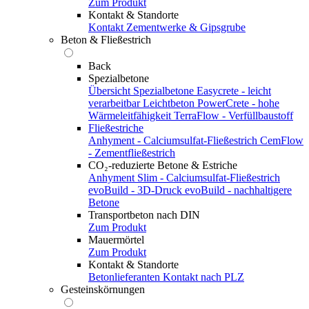
Zum Produkt
Kontakt & Standorte
Kontakt
Zementwerke & Gipsgrube
Beton & Fließestrich
Back
Spezialbetone
Übersicht Spezialbetone
Easycrete - leicht
verarbeitbar
Leichtbeton
PowerCrete - hohe
Wärmeleitfähigkeit
TerraFlow - Verfüllbaustoff
Fließestriche
Anhyment - Calciumsulfat-Fließestrich
CemFlow
- Zementfließestrich
CO₂-reduzierte Betone & Estriche
Anhyment Slim - Calciumsulfat-Fließestrich
evoBuild - 3D-Druck
evoBuild - nachhaltigere
Betone
Transportbeton nach DIN
Zum Produkt
Mauermörtel
Zum Produkt
Kontakt & Standorte
Betonlieferanten
Kontakt nach PLZ
Gesteinskörnungen