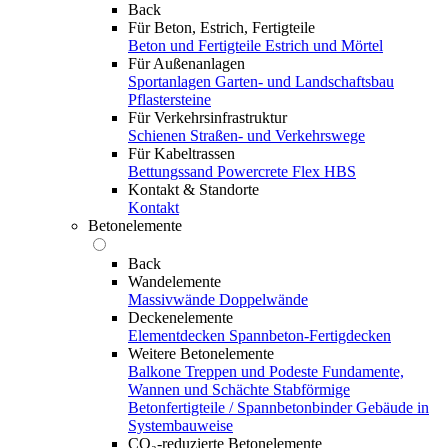
Back
Für Beton, Estrich, Fertigteile
Beton und Fertigteile
Estrich und Mörtel
Für Außenanlagen
Sportanlagen
Garten- und Landschaftsbau
Pflastersteine
Für Verkehrsinfrastruktur
Schienen
Straßen- und Verkehrswege
Für Kabeltrassen
Bettungssand Powercrete Flex HBS
Kontakt & Standorte
Kontakt
Betonelemente
Back
Wandelemente
Massivwände
Doppelwände
Deckenelemente
Elementdecken
Spannbeton-Fertigdecken
Weitere Betonelemente
Balkone
Treppen und Podeste
Fundamente,
Wannen und Schächte
Stabförmige
Betonfertigteile / Spannbetonbinder
Gebäude in
Systembauweise
CO₂-reduzierte Betonelemente