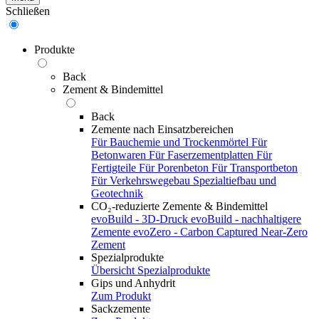
Schließen
Produkte
Back
Zement & Bindemittel
Back
Zemente nach Einsatzbereichen
Für Bauchemie und Trockenmörtel
Für
Betonwaren
Für Faserzementplatten
Für
Fertigteile
Für Porenbeton
Für Transportbeton
Für Verkehrswegebau
Spezialtiefbau und
Geotechnik
CO₂-reduzierte Zemente & Bindemittel
evoBuild - 3D-Druck
evoBuild - nachhaltigere
Zemente
evoZero - Carbon Captured Near-Zero
Zement
Spezialprodukte
Übersicht Spezialprodukte
Gips und Anhydrit
Zum Produkt
Sackzemente