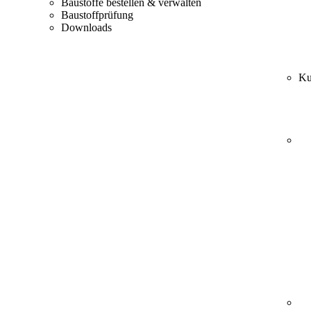
Baustoffe bestellen & verwalten
Baustoffprüfung
Downloads
Ku