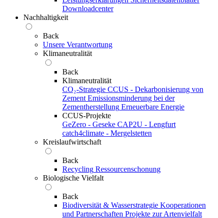
Downloadcenter
Nachhaltigkeit
Back
Unsere Verantwortung
Klimaneutralität
Back
Klimaneutralität
CO₂-Strategie
CCUS - Dekarbonisierung von
Zement
Emissionsminderung bei der
Zementherstellung
Erneuerbare Energie
CCUS-Projekte
GeZero - Geseke
CAP2U - Lengfurt
catch4climate - Mergelstetten
Kreislaufwirtschaft
Back
Recycling
Ressourcenschonung
Biologische Vielfalt
Back
Biodiversität & Wasserstrategie
Kooperationen
und Partnerschaften
Projekte zur Artenvielfalt