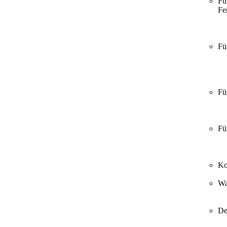
Fü
Fer
Fü
Fü
Fü
Ko
Wa
De