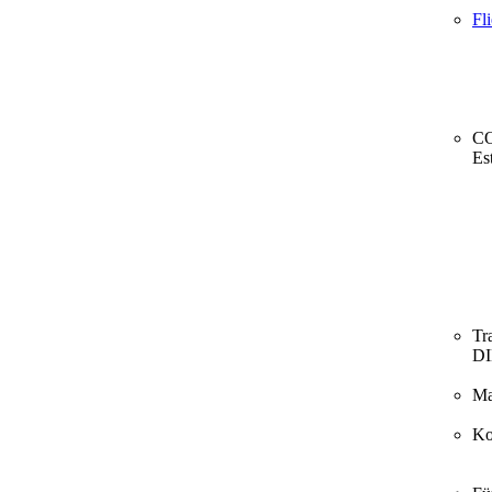
Fl
CO
Es
Tr
D
Ma
Ko