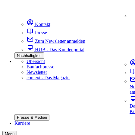
Kontakt
Presse
Zum Newsletter anmelden
HUB - Das Kundenportal
Nachhaltigkeit
Übersicht
Baufachpresse
Newsletter
context - Das Magazin
Ne
an
Da
Ku
Presse & Medien
Karriere
Menü