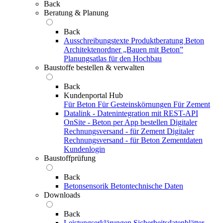
Back
Beratung & Planung
Back
Ausschreibungstexte
Produktberatung Beton
Architektenordner „Bauen mit Beton”
Planungsatlas für den Hochbau
Baustoffe bestellen & verwalten
Back
Kundenportal Hub
Für Beton
Für Gesteinskörnungen
Für Zement
Datalink - Datenintegration mit REST-API
OnSite - Beton per App bestellen
Digitaler
Rechnungsversand - für Zement
Digitaler
Rechnungsversand - für Beton
Zementdaten
Kundenlogin
Baustoffprüfung
Back
Betonsensorik
Betontechnische Daten
Downloads
Back
Leistungserklärungen
Sicherheitsdatenblätter