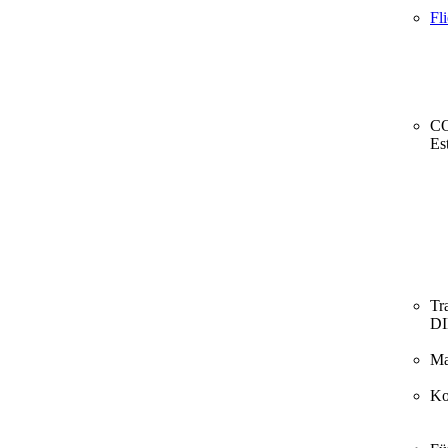
Fl
CO
Es
Tr
D
Ma
Ko