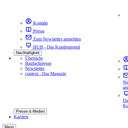
Kontakt
Presse
Zum Newsletter anmelden
HUB - Das Kundenportal
Nachhaltigkeit
Übersicht
Baufachpresse
Newsletter
context - Das Magazin
Ne
an
Da
Ku
Presse & Medien
Karriere
Menü