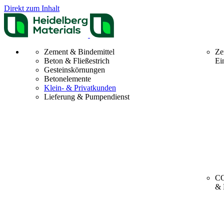
Direkt zum Inhalt
Zement & Bindemittel
Ze
Beton & Fließestrich
Ei
Gesteinskörnungen
Betonelemente
Klein- & Privatkunden
Lieferung & Pumpendienst
CO
& 