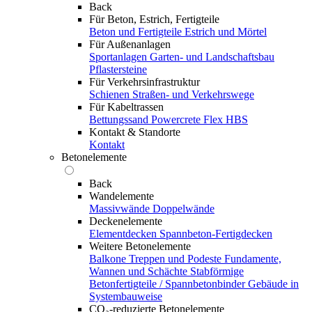
Back
Für Beton, Estrich, Fertigteile
Beton und Fertigteile
Estrich und Mörtel
Für Außenanlagen
Sportanlagen
Garten- und Landschaftsbau
Pflastersteine
Für Verkehrsinfrastruktur
Schienen
Straßen- und Verkehrswege
Für Kabeltrassen
Bettungssand Powercrete Flex HBS
Kontakt & Standorte
Kontakt
Betonelemente
Back
Wandelemente
Massivwände
Doppelwände
Deckenelemente
Elementdecken
Spannbeton-Fertigdecken
Weitere Betonelemente
Balkone
Treppen und Podeste
Fundamente,
Wannen und Schächte
Stabförmige
Betonfertigteile / Spannbetonbinder
Gebäude in
Systembauweise
CO₂-reduzierte Betonelemente