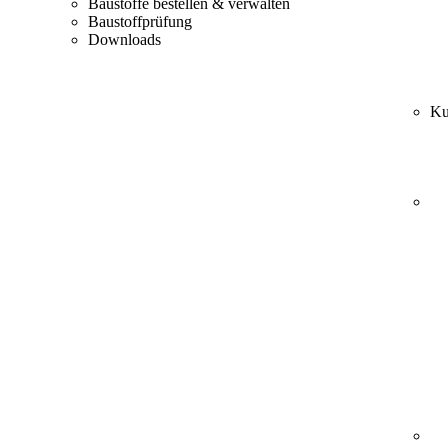
Baustoffe bestellen & verwalten
Baustoffprüfung
Downloads
Ku