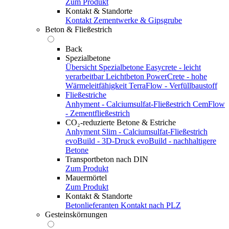
Zum Produkt
Kontakt & Standorte
Kontakt
Zementwerke & Gipsgrube
Beton & Fließestrich
Back
Spezialbetone
Übersicht Spezialbetone
Easycrete - leicht
verarbeitbar
Leichtbeton
PowerCrete - hohe
Wärmeleitfähigkeit
TerraFlow - Verfüllbaustoff
Fließestriche
Anhyment - Calciumsulfat-Fließestrich
CemFlow
- Zementfließestrich
CO₂-reduzierte Betone & Estriche
Anhyment Slim - Calciumsulfat-Fließestrich
evoBuild - 3D-Druck
evoBuild - nachhaltigere
Betone
Transportbeton nach DIN
Zum Produkt
Mauermörtel
Zum Produkt
Kontakt & Standorte
Betonlieferanten
Kontakt nach PLZ
Gesteinskörnungen