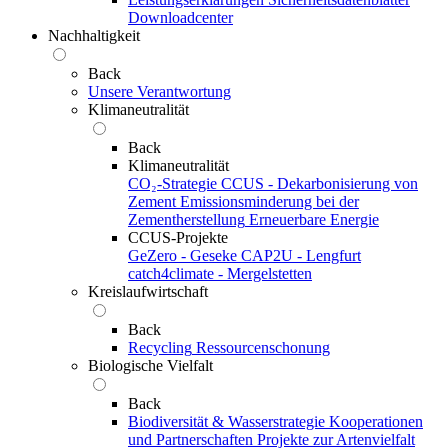
Downloadcenter
Nachhaltigkeit
Back
Unsere Verantwortung
Klimaneutralität
Back
Klimaneutralität
CO₂-Strategie
CCUS - Dekarbonisierung von
Zement
Emissionsminderung bei der
Zementherstellung
Erneuerbare Energie
CCUS-Projekte
GeZero - Geseke
CAP2U - Lengfurt
catch4climate - Mergelstetten
Kreislaufwirtschaft
Back
Recycling
Ressourcenschonung
Biologische Vielfalt
Back
Biodiversität & Wasserstrategie
Kooperationen
und Partnerschaften
Projekte zur Artenvielfalt