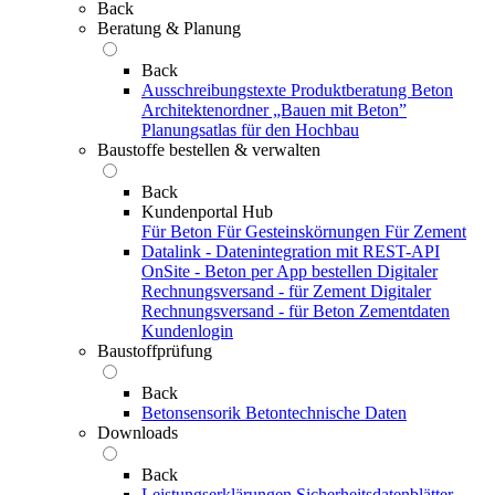
Back
Beratung & Planung
Back
Ausschreibungstexte
Produktberatung Beton
Architektenordner „Bauen mit Beton”
Planungsatlas für den Hochbau
Baustoffe bestellen & verwalten
Back
Kundenportal Hub
Für Beton
Für Gesteinskörnungen
Für Zement
Datalink - Datenintegration mit REST-API
OnSite - Beton per App bestellen
Digitaler
Rechnungsversand - für Zement
Digitaler
Rechnungsversand - für Beton
Zementdaten
Kundenlogin
Baustoffprüfung
Back
Betonsensorik
Betontechnische Daten
Downloads
Back
Leistungserklärungen
Sicherheitsdatenblätter