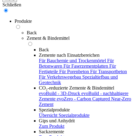
Schließen
Produkte
Back
Zement & Bindemittel
Back
Zemente nach Einsatzbereichen
Für Bauchemie und Trockenmörtel
Für
Betonwaren
Für Faserzementplatten
Für
Fertigteile
Für Porenbeton
Für Transportbeton
Für Verkehrswegebau
Spezialtiefbau und
Geotechnik
CO₂-reduzierte Zemente & Bindemittel
evoBuild - 3D-Druck
evoBuild - nachhaltigere
Zemente
evoZero - Carbon Captured Near-Zero
Zement
Spezialprodukte
Übersicht Spezialprodukte
Gips und Anhydrit
Zum Produkt
Sackzemente