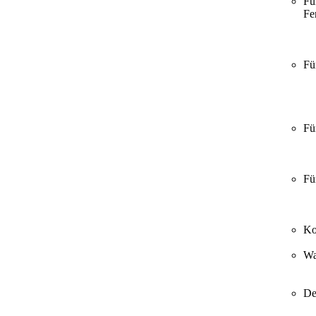
Fü
Fer
Fü
Fü
Fü
Ko
Wa
De