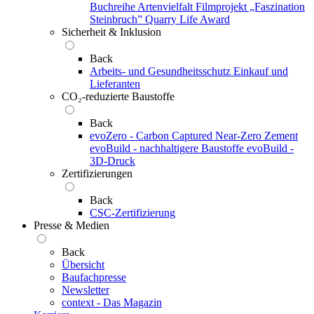
Buchreihe Artenvielfalt
Filmprojekt „Faszination
Steinbruch”
Quarry Life Award
Sicherheit & Inklusion
Back
Arbeits- und Gesundheitsschutz
Einkauf und
Lieferanten
CO₂-reduzierte Baustoffe
Back
evoZero - Carbon Captured Near-Zero Zement
evoBuild - nachhaltigere Baustoffe
evoBuild -
3D-Druck
Zertifizierungen
Back
CSC-Zertifizierung
Presse & Medien
Back
Übersicht
Baufachpresse
Newsletter
context - Das Magazin