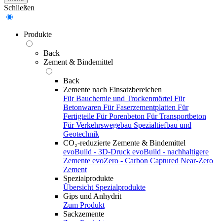
Schließen
Produkte
Back
Zement & Bindemittel
Back
Zemente nach Einsatzbereichen
Für Bauchemie und Trockenmörtel
Für
Betonwaren
Für Faserzementplatten
Für
Fertigteile
Für Porenbeton
Für Transportbeton
Für Verkehrswegebau
Spezialtiefbau und
Geotechnik
CO₂-reduzierte Zemente & Bindemittel
evoBuild - 3D-Druck
evoBuild - nachhaltigere
Zemente
evoZero - Carbon Captured Near-Zero
Zement
Spezialprodukte
Übersicht Spezialprodukte
Gips und Anhydrit
Zum Produkt
Sackzemente