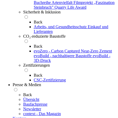
Buchreihe Artenvielfalt
Filmprojekt „Faszination
Steinbruch”
Quarry Life Award
Sicherheit & Inklusion
Back
Arbeits- und Gesundheitsschutz
Einkauf und
Lieferanten
CO₂-reduzierte Baustoffe
Back
evoZero - Carbon Captured Near-Zero Zement
evoBuild - nachhaltigere Baustoffe
evoBuild -
3D-Druck
Zertifizierungen
Back
CSC-Zertifizierung
Presse & Medien
Back
Übersicht
Baufachpresse
Newsletter
context - Das Magazin