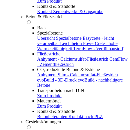
Zum Produkt
Kontakt & Standorte
Kontakt
Zementwerke & Gipsgrube
Beton & Fließestrich
Back
Spezialbetone
Übersicht Spezialbetone
Easycrete - leicht
verarbeitbar
Leichtbeton
PowerCrete - hohe
Wärmeleitfähigkeit
TerraFlow - Verfüllbaustoff
Fließestriche
Anhyment - Calciumsulfat-Fließestrich
CemFlow
- Zementfließestrich
CO₂-reduzierte Betone & Estriche
Anhyment Slim - Calciumsulfat-Fließestrich
evoBuild - 3D-Druck
evoBuild - nachhaltigere
Betone
Transportbeton nach DIN
Zum Produkt
Mauermörtel
Zum Produkt
Kontakt & Standorte
Betonlieferanten
Kontakt nach PLZ
Gesteinskörnungen