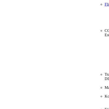
Fl
CO
Es
Tr
D
Ma
Ko