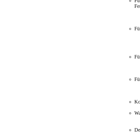
Fü
Fer
Fü
Fü
Fü
Ko
Wa
De