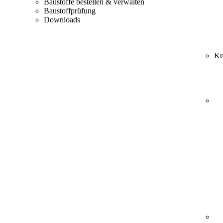
Baustoffe bestellen & verwalten
Baustoffprüfung
Downloads
Ku