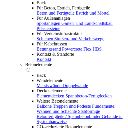
Back
Für Beton, Estrich, Fertigteile
Beton und Fertigteile
Estrich und Mörtel
Für Außenanlagen
Sportanlagen
Garten- und Landschaftsbau
Pflastersteine
Für Verkehrsinfrastruktur
Schienen
Straßen- und Verkehrswege
Für Kabeltrassen
Bettungssand Powercrete Flex HBS
Kontakt & Standorte
Kontakt
Betonelemente
Back
Wandelemente
Massivwände
Doppelwände
Deckenelemente
Elementdecken
Spannbeton-Fertigdecken
Weitere Betonelemente
Balkone
Treppen und Podeste
Fundamente,
Wannen und Schächte
Stabförmige
Betonfertigteile / Spannbetonbinder
Gebäude in
Systembauweise
CO₂-reduzierte Betonelemente