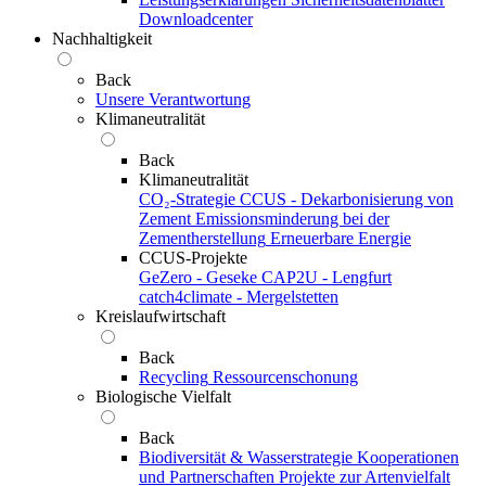
Downloadcenter
Nachhaltigkeit
Back
Unsere Verantwortung
Klimaneutralität
Back
Klimaneutralität
CO₂-Strategie
CCUS - Dekarbonisierung von
Zement
Emissionsminderung bei der
Zementherstellung
Erneuerbare Energie
CCUS-Projekte
GeZero - Geseke
CAP2U - Lengfurt
catch4climate - Mergelstetten
Kreislaufwirtschaft
Back
Recycling
Ressourcenschonung
Biologische Vielfalt
Back
Biodiversität & Wasserstrategie
Kooperationen
und Partnerschaften
Projekte zur Artenvielfalt