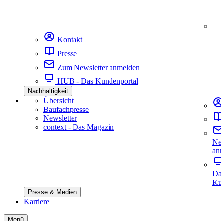
Kontakt
Presse
Zum Newsletter anmelden
HUB - Das Kundenportal
Nachhaltigkeit
Übersicht
Baufachpresse
Newsletter
context - Das Magazin
Ne
an
Da
Ku
Presse & Medien
Karriere
Menü