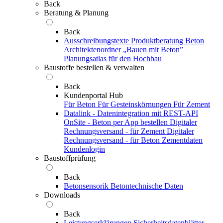
Back
Beratung & Planung
Back
Ausschreibungstexte
Produktberatung Beton
Architektenordner „Bauen mit Beton”
Planungsatlas für den Hochbau
Baustoffe bestellen & verwalten
Back
Kundenportal Hub
Für Beton
Für Gesteinskörnungen
Für Zement
Datalink - Datenintegration mit REST-API
OnSite - Beton per App bestellen
Digitaler
Rechnungsversand - für Zement
Digitaler
Rechnungsversand - für Beton
Zementdaten
Kundenlogin
Baustoffprüfung
Back
Betonsensorik
Betontechnische Daten
Downloads
Back
Leistungserklärungen
Sicherheitsdatenblätter