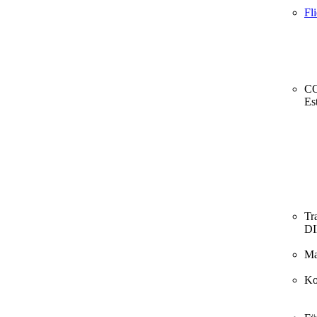
Fl
CO
Es
Tr
D
Ma
Ko