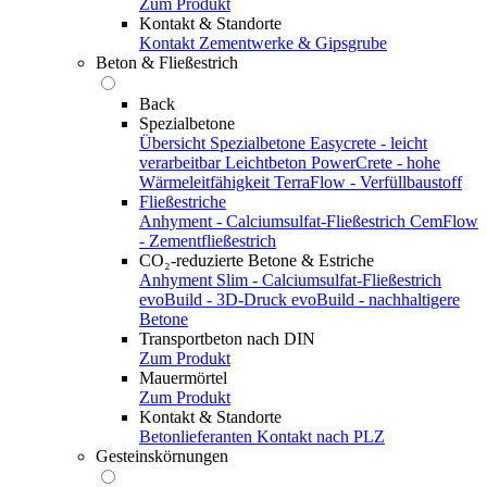
Zum Produkt
Kontakt & Standorte
Kontakt
Zementwerke & Gipsgrube
Beton & Fließestrich
Back
Spezialbetone
Übersicht Spezialbetone
Easycrete - leicht
verarbeitbar
Leichtbeton
PowerCrete - hohe
Wärmeleitfähigkeit
TerraFlow - Verfüllbaustoff
Fließestriche
Anhyment - Calciumsulfat-Fließestrich
CemFlow
- Zementfließestrich
CO₂-reduzierte Betone & Estriche
Anhyment Slim - Calciumsulfat-Fließestrich
evoBuild - 3D-Druck
evoBuild - nachhaltigere
Betone
Transportbeton nach DIN
Zum Produkt
Mauermörtel
Zum Produkt
Kontakt & Standorte
Betonlieferanten
Kontakt nach PLZ
Gesteinskörnungen