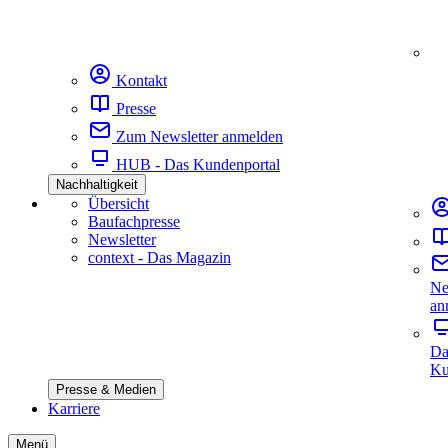
Kontakt
Presse
Zum Newsletter anmelden
HUB - Das Kundenportal
Nachhaltigkeit
Übersicht
Baufachpresse
Newsletter
context - Das Magazin
Ne
an
Da
Ku
Presse & Medien
Karriere
Menü