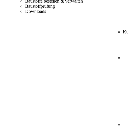
Baustoffe bestellen & verwalten
Baustoffprüfung
Downloads
Ku