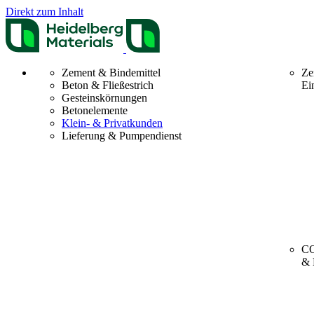
Direkt zum Inhalt
Zement & Bindemittel
Ze
Beton & Fließestrich
Ei
Gesteinskörnungen
Betonelemente
Klein- & Privatkunden
Lieferung & Pumpendienst
CO
& 