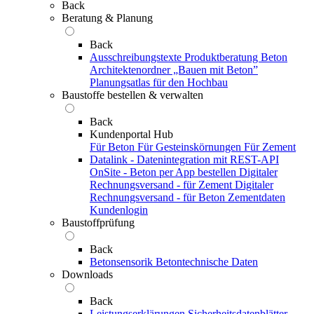
Back
Beratung & Planung
Back
Ausschreibungstexte
Produktberatung Beton
Architektenordner „Bauen mit Beton”
Planungsatlas für den Hochbau
Baustoffe bestellen & verwalten
Back
Kundenportal Hub
Für Beton
Für Gesteinskörnungen
Für Zement
Datalink - Datenintegration mit REST-API
OnSite - Beton per App bestellen
Digitaler
Rechnungsversand - für Zement
Digitaler
Rechnungsversand - für Beton
Zementdaten
Kundenlogin
Baustoffprüfung
Back
Betonsensorik
Betontechnische Daten
Downloads
Back
Leistungserklärungen
Sicherheitsdatenblätter