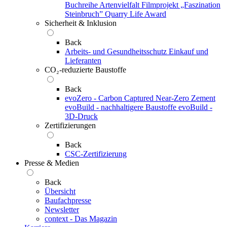
Buchreihe Artenvielfalt
Filmprojekt „Faszination
Steinbruch”
Quarry Life Award
Sicherheit & Inklusion
Back
Arbeits- und Gesundheitsschutz
Einkauf und
Lieferanten
CO₂-reduzierte Baustoffe
Back
evoZero - Carbon Captured Near-Zero Zement
evoBuild - nachhaltigere Baustoffe
evoBuild -
3D-Druck
Zertifizierungen
Back
CSC-Zertifizierung
Presse & Medien
Back
Übersicht
Baufachpresse
Newsletter
context - Das Magazin