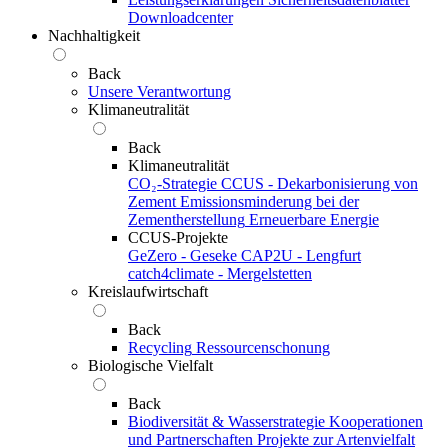
Downloadcenter
Nachhaltigkeit
Back
Unsere Verantwortung
Klimaneutralität
Back
Klimaneutralität
CO₂-Strategie
CCUS - Dekarbonisierung von
Zement
Emissionsminderung bei der
Zementherstellung
Erneuerbare Energie
CCUS-Projekte
GeZero - Geseke
CAP2U - Lengfurt
catch4climate - Mergelstetten
Kreislaufwirtschaft
Back
Recycling
Ressourcenschonung
Biologische Vielfalt
Back
Biodiversität & Wasserstrategie
Kooperationen
und Partnerschaften
Projekte zur Artenvielfalt