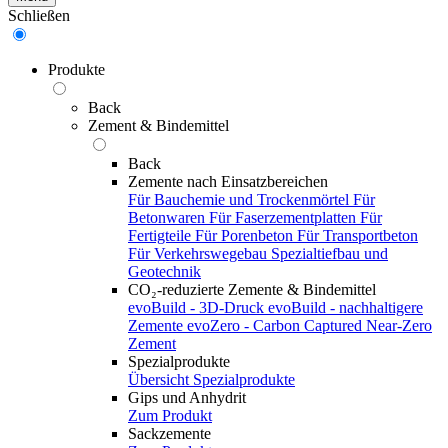
Schließen
Produkte
Back
Zement & Bindemittel
Back
Zemente nach Einsatzbereichen
Für Bauchemie und Trockenmörtel
Für
Betonwaren
Für Faserzementplatten
Für
Fertigteile
Für Porenbeton
Für Transportbeton
Für Verkehrswegebau
Spezialtiefbau und
Geotechnik
CO₂-reduzierte Zemente & Bindemittel
evoBuild - 3D-Druck
evoBuild - nachhaltigere
Zemente
evoZero - Carbon Captured Near-Zero
Zement
Spezialprodukte
Übersicht Spezialprodukte
Gips und Anhydrit
Zum Produkt
Sackzemente