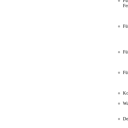
Fü
Fer
Fü
Fü
Fü
Ko
Wa
De