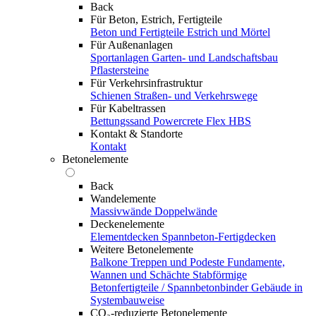
Back
Für Beton, Estrich, Fertigteile
Beton und Fertigteile
Estrich und Mörtel
Für Außenanlagen
Sportanlagen
Garten- und Landschaftsbau
Pflastersteine
Für Verkehrsinfrastruktur
Schienen
Straßen- und Verkehrswege
Für Kabeltrassen
Bettungssand Powercrete Flex HBS
Kontakt & Standorte
Kontakt
Betonelemente
Back
Wandelemente
Massivwände
Doppelwände
Deckenelemente
Elementdecken
Spannbeton-Fertigdecken
Weitere Betonelemente
Balkone
Treppen und Podeste
Fundamente,
Wannen und Schächte
Stabförmige
Betonfertigteile / Spannbetonbinder
Gebäude in
Systembauweise
CO₂-reduzierte Betonelemente