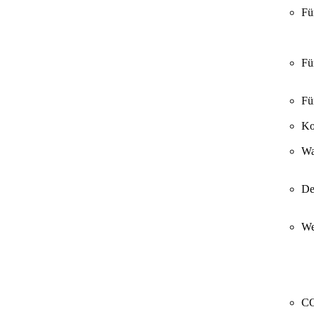
Fü
Fü
Fü
Ko
Wa
De
We
CO