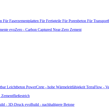
en
Für Faserzementplatten
Für Fertigteile
Für Porenbeton
Für Transport
emente
evoZero - Carbon Captured Near-Zero Zement
tbar
Leichtbeton
PowerCrete - hohe Wärmeleitfähigkeit
TerraFlow - Ve
Zementfließestrich
ild - 3D-Druck
evoBuild - nachhaltigere Betone