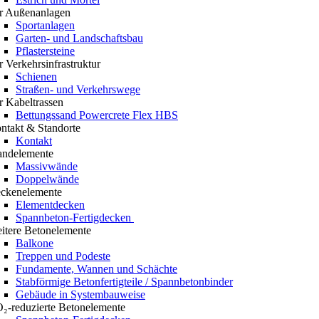
r Außenanlagen
Sportanlagen
Garten- und Landschaftsbau
Pflastersteine
r Verkehrsinfrastruktur
Schienen
Straßen- und Verkehrswege
r Kabeltrassen
Bettungssand Powercrete Flex HBS
ntakt & Standorte
Kontakt
ndelemente
Massivwände
Doppelwände
ckenelemente
Elementdecken
Spannbeton-Fertigdecken
itere Betonelemente
Balkone
Treppen und Podeste
Fundamente, Wannen und Schächte
Stabförmige Betonfertigteile / Spannbetonbinder
Gebäude in Systembauweise
₂-reduzierte Betonelemente