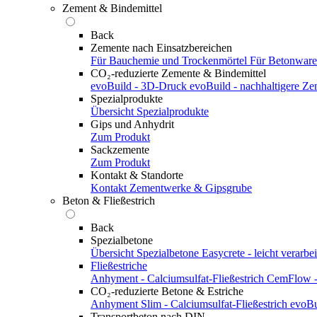
Zement & Bindemittel
Back
Zemente nach Einsatzbereichen
Für Bauchemie und Trockenmörtel
Für Betonwar
CO₂-reduzierte Zemente & Bindemittel
evoBuild - 3D-Druck
evoBuild - nachhaltigere Z
Spezialprodukte
Übersicht Spezialprodukte
Gips und Anhydrit
Zum Produkt
Sackzemente
Zum Produkt
Kontakt & Standorte
Kontakt
Zementwerke & Gipsgrube
Beton & Fließestrich
Back
Spezialbetone
Übersicht Spezialbetone
Easycrete - leicht verarbei
Fließestriche
Anhyment - Calciumsulfat-Fließestrich
CemFlow - 
CO₂-reduzierte Betone & Estriche
Anhyment Slim - Calciumsulfat-Fließestrich
evoBu
Transportbeton nach DIN