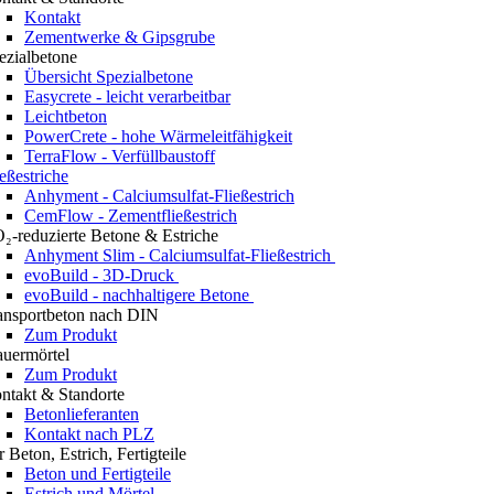
Kontakt
Zementwerke & Gipsgrube
ezialbetone
Übersicht Spezialbetone
Easycrete - leicht verarbeitbar
Leichtbeton
PowerCrete - hohe Wärmeleitfähigkeit
TerraFlow - Verfüllbaustoff
ießestriche
Anhyment - Calciumsulfat-Fließestrich
CemFlow - Zementfließestrich
₂-reduzierte Betone & Estriche
Anhyment Slim - Calciumsulfat-Fließestrich
evoBuild - 3D-Druck
evoBuild - nachhaltigere Betone
ansportbeton nach DIN
Zum Produkt
uermörtel
Zum Produkt
ntakt & Standorte
Betonlieferanten
Kontakt nach PLZ
r Beton, Estrich, Fertigteile
Beton und Fertigteile
Estrich und Mörtel