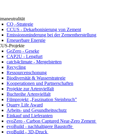
imaneutralität
CO₂-Strategie
CCUS - Dekarbonisierung von Zement
Emissionsminderung bei der Zementherstellung
Erneuerbare Energie
US-Projekte
GeZero - Geseke
CAP2U - Lengfurt
catch4climate - Mergelstetten
Recycling
Ressourcenschonung
Biodiversität & Wasserstrategie
Kooperationen und Partnerschaften
Projekte zur Artenvielfalt
Buchreihe Artenvielfalt
Filmprojekt „Faszination Steinbruch”
Quarry Life Award
Arbeits- und Gesundheitsschutz
Einkauf und Lieferanten
evoZero - Carbon Captured Near-Zero Zement
evoBuild - nachhaltigere Baustoffe
evoBuild - 3D-Druck