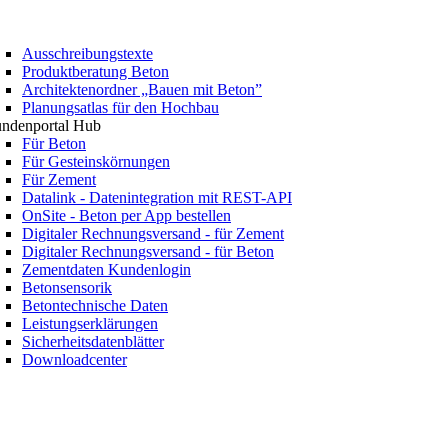
Ausschreibungstexte
Produktberatung Beton
Architektenordner „Bauen mit Beton”
Planungsatlas für den Hochbau
ndenportal Hub
Für Beton
Für Gesteinskörnungen
Für Zement
Datalink - Datenintegration mit REST-API
OnSite - Beton per App bestellen
Digitaler Rechnungsversand - für Zement
Digitaler Rechnungsversand - für Beton
Zementdaten Kundenlogin
Betonsensorik
Betontechnische Daten
Leistungserklärungen
Sicherheitsdatenblätter
Downloadcenter