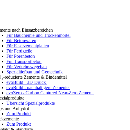
mente nach Einsatzbereichen
Für Bauchemie und Trockenmörtel
Für Betonwaren
Für Faserzementplatten
Für Fertigteile
Für Porenbeton
Für Transportbeton
Für Verkehrswegebau
Spezialtiefbau und Geotechnik
₂-reduzierte Zemente & Bindemittel
evoBuild - 3D-Druck
evoBuild - nachhaltigere Zemente
evoZero - Carbon Captured Near-Zero Zement
ezialprodukte
Übersicht Spezialprodukte
ps und Anhydrit
Zum Produkt
ckzemente
Zum Produkt
ntakt & Standorte