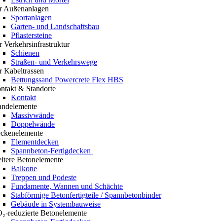
r Außenanlagen
Sportanlagen
Garten- und Landschaftsbau
Pflastersteine
r Verkehrsinfrastruktur
Schienen
Straßen- und Verkehrswege
r Kabeltrassen
Bettungssand Powercrete Flex HBS
ntakt & Standorte
Kontakt
ndelemente
Massivwände
Doppelwände
ckenelemente
Elementdecken
Spannbeton-Fertigdecken
itere Betonelemente
Balkone
Treppen und Podeste
Fundamente, Wannen und Schächte
Stabförmige Betonfertigteile / Spannbetonbinder
Gebäude in Systembauweise
₂-reduzierte Betonelemente