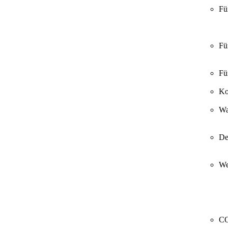
Fü
Fü
Fü
Ko
Wa
De
We
CO