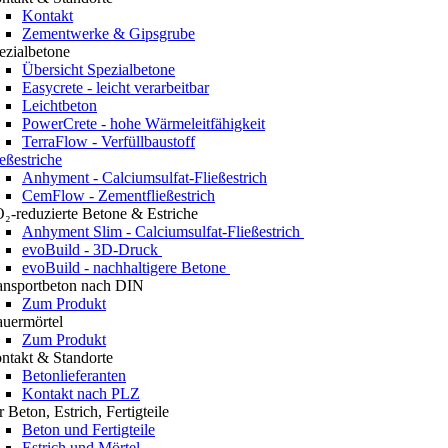
Kontakt
Zementwerke & Gipsgrube
ezialbetone
Übersicht Spezialbetone
Easycrete - leicht verarbeitbar
Leichtbeton
PowerCrete - hohe Wärmeleitfähigkeit
TerraFlow - Verfüllbaustoff
ießestriche
Anhyment - Calciumsulfat-Fließestrich
CemFlow - Zementfließestrich
₂-reduzierte Betone & Estriche
Anhyment Slim - Calciumsulfat-Fließestrich
evoBuild - 3D-Druck
evoBuild - nachhaltigere Betone
ansportbeton nach DIN
Zum Produkt
uermörtel
Zum Produkt
ntakt & Standorte
Betonlieferanten
Kontakt nach PLZ
r Beton, Estrich, Fertigteile
Beton und Fertigteile
Estrich und Mörtel