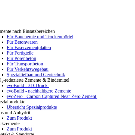
mente nach Einsatzbereichen
Für Bauchemie und Trockenmörtel
Für Betonwaren
Für Faserzementplatten
Für Fertigteile
Für Porenbeton
Für Transportbeton
Für Verkehrswegebau
Spezialtiefbau und Geotechnik
₂-reduzierte Zemente & Bindemittel
evoBuild - 3D-Druck
evoBuild - nachhaltigere Zemente
evoZero - Carbon Captured Near-Zero Zement
ezialprodukte
Übersicht Spezialprodukte
ps und Anhydrit
Zum Produkt
ckzemente
Zum Produkt
ntakt & Standorte