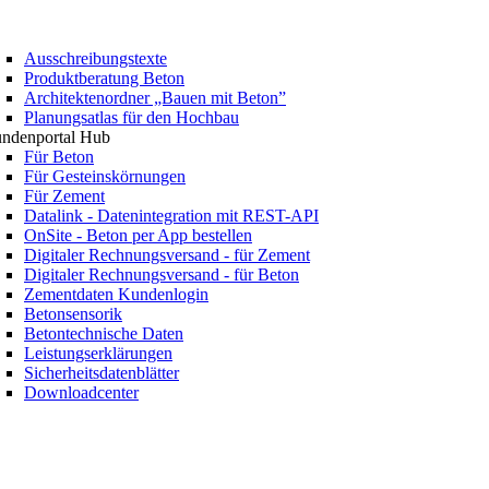
Ausschreibungstexte
Produktberatung Beton
Architektenordner „Bauen mit Beton”
Planungsatlas für den Hochbau
ndenportal Hub
Für Beton
Für Gesteinskörnungen
Für Zement
Datalink - Datenintegration mit REST-API
OnSite - Beton per App bestellen
Digitaler Rechnungsversand - für Zement
Digitaler Rechnungsversand - für Beton
Zementdaten Kundenlogin
Betonsensorik
Betontechnische Daten
Leistungserklärungen
Sicherheitsdatenblätter
Downloadcenter