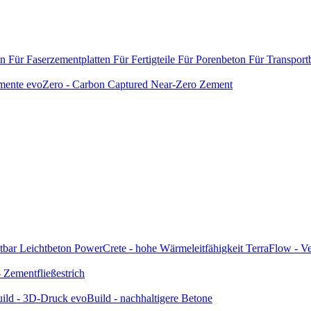
en
Für Faserzementplatten
Für Fertigteile
Für Porenbeton
Für Transport
emente
evoZero - Carbon Captured Near-Zero Zement
tbar
Leichtbeton
PowerCrete - hohe Wärmeleitfähigkeit
TerraFlow - Ve
Zementfließestrich
ild - 3D-Druck
evoBuild - nachhaltigere Betone