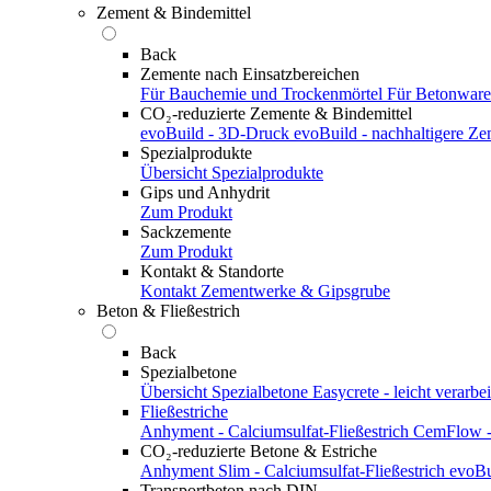
Zement & Bindemittel
Back
Zemente nach Einsatzbereichen
Für Bauchemie und Trockenmörtel
Für Betonwar
CO₂-reduzierte Zemente & Bindemittel
evoBuild - 3D-Druck
evoBuild - nachhaltigere Z
Spezialprodukte
Übersicht Spezialprodukte
Gips und Anhydrit
Zum Produkt
Sackzemente
Zum Produkt
Kontakt & Standorte
Kontakt
Zementwerke & Gipsgrube
Beton & Fließestrich
Back
Spezialbetone
Übersicht Spezialbetone
Easycrete - leicht verarbei
Fließestriche
Anhyment - Calciumsulfat-Fließestrich
CemFlow - 
CO₂-reduzierte Betone & Estriche
Anhyment Slim - Calciumsulfat-Fließestrich
evoBu
Transportbeton nach DIN