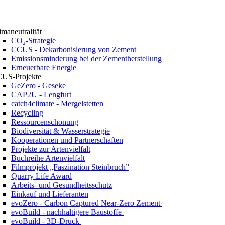
imaneutralität
CO₂-Strategie
CCUS - Dekarbonisierung von Zement
Emissionsminderung bei der Zementherstellung
Erneuerbare Energie
US-Projekte
GeZero - Geseke
CAP2U - Lengfurt
catch4climate - Mergelstetten
Recycling
Ressourcenschonung
Biodiversität & Wasserstrategie
Kooperationen und Partnerschaften
Projekte zur Artenvielfalt
Buchreihe Artenvielfalt
Filmprojekt „Faszination Steinbruch”
Quarry Life Award
Arbeits- und Gesundheitsschutz
Einkauf und Lieferanten
evoZero - Carbon Captured Near-Zero Zement
evoBuild - nachhaltigere Baustoffe
evoBuild - 3D-Druck