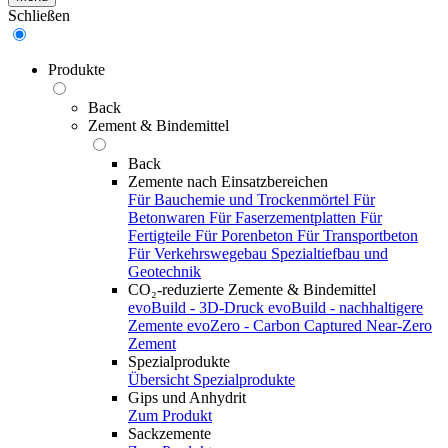
Schließen
Produkte
Back
Zement & Bindemittel
Back
Zemente nach Einsatzbereichen
Für Bauchemie und Trockenmörtel
Für
Betonwaren
Für Faserzementplatten
Für
Fertigteile
Für Porenbeton
Für Transportbeton
Für Verkehrswegebau
Spezialtiefbau und
Geotechnik
CO₂-reduzierte Zemente & Bindemittel
evoBuild - 3D-Druck
evoBuild - nachhaltigere
Zemente
evoZero - Carbon Captured Near-Zero
Zement
Spezialprodukte
Übersicht Spezialprodukte
Gips und Anhydrit
Zum Produkt
Sackzemente