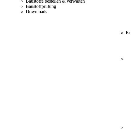
Baustoffe bestellen & verwalten
Baustoffprüfung
Downloads
Ku