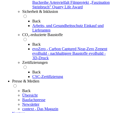
Buchreihe Artenvielfalt
Filmprojekt „Faszination
Steinbruch”
Quarry Life Award
Sicherheit & Inklusion
Back
Arbeits- und Gesundheitsschutz
Einkauf und
Lieferanten
CO₂-reduzierte Baustoffe
Back
evoZero - Carbon Captured Near-Zero Zement
evoBuild - nachhaltigere Baustoffe
evoBuild -
3D-Druck
Zertifizierungen
Back
CSC-Zertifizierung
Presse & Medien
Back
Übersicht
Baufachpresse
Newsletter
context - Das Magazin