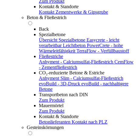
Zum Produkt
Kontakt & Standorte
Kontakt
Zementwerke & Gipsgrube
Beton & Fließestrich
Back
Spezialbetone
Übersicht Spezialbetone
Easycrete - leicht
verarbeitbar
Leichtbeton
PowerCrete - hohe
Wärmeleitfähigkeit
TerraFlow - Verfüllbaustoff
Fließestriche
Anhyment - Calciumsulfat-Fließestrich
CemFlow
- Zementfließestrich
CO₂-reduzierte Betone & Estriche
Anhyment Slim - Calciumsulfat-Fließestrich
evoBuild - 3D-Druck
evoBuild - nachhaltigere
Betone
Transportbeton nach DIN
Zum Produkt
Mauermörtel
Zum Produkt
Kontakt & Standorte
Betonlieferanten
Kontakt nach PLZ
Gesteinskörnungen