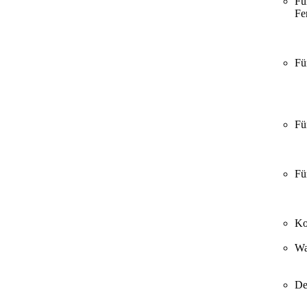
Fü
Fer
Fü
Fü
Fü
Ko
Wa
De