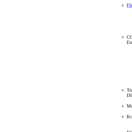
Fl
CO
Es
Tr
D
Ma
Ko