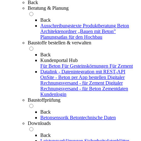
Back
Beratung & Planung
Back
Ausschreibungstexte
Produktberatung Beton
Architektenordner „Bauen mit Beton”
Planungsatlas für den Hochbau
Baustoffe bestellen & verwalten
Back
Kundenportal Hub
Für Beton
Für Gesteinskörnungen
Für Zement
Datalink - Datenintegration mit REST-API
OnSite - Beton per App bestellen
Digitaler
Rechnungsversand - für Zement
Digitaler
Rechnungsversand - für Beton
Zementdaten
Kundenlogin
Baustoffprüfung
Back
Betonsensorik
Betontechnische Daten
Downloads
Back
Leistungserklärungen
Sicherheitsdatenblätter