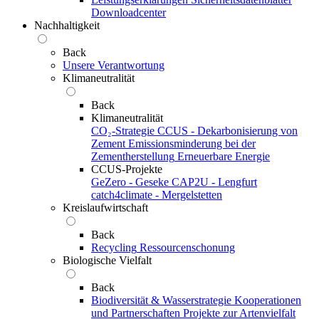
Downloadcenter
Nachhaltigkeit
Back
Unsere Verantwortung
Klimaneutralität
Back
Klimaneutralität
CO₂-Strategie
CCUS - Dekarbonisierung von
Zement
Emissionsminderung bei der
Zementherstellung
Erneuerbare Energie
CCUS-Projekte
GeZero - Geseke
CAP2U - Lengfurt
catch4climate - Mergelstetten
Kreislaufwirtschaft
Back
Recycling
Ressourcenschonung
Biologische Vielfalt
Back
Biodiversität & Wasserstrategie
Kooperationen
und Partnerschaften
Projekte zur Artenvielfalt