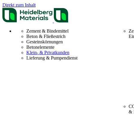
Direkt zum Inhalt
Zement & Bindemittel
Ze
Beton & Fließestrich
Ei
Gesteinskörnungen
Betonelemente
Klein- & Privatkunden
Lieferung & Pumpendienst
CO
& 