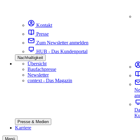
Kontakt
Presse
Zum Newsletter anmelden
HUB - Das Kundenportal
Nachhaltigkeit
Übersicht
Baufachpresse
Newsletter
context - Das Magazin
Ne
an
Da
Ku
Presse & Medien
Karriere
Menü