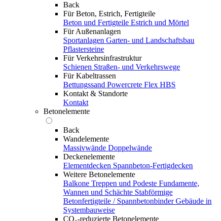
Back
Für Beton, Estrich, Fertigteile
Beton und Fertigteile
Estrich und Mörtel
Für Außenanlagen
Sportanlagen
Garten- und Landschaftsbau
Pflastersteine
Für Verkehrsinfrastruktur
Schienen
Straßen- und Verkehrswege
Für Kabeltrassen
Bettungssand Powercrete Flex HBS
Kontakt & Standorte
Kontakt
Betonelemente
Back
Wandelemente
Massivwände
Doppelwände
Deckenelemente
Elementdecken
Spannbeton-Fertigdecken
Weitere Betonelemente
Balkone
Treppen und Podeste
Fundamente,
Wannen und Schächte
Stabförmige
Betonfertigteile / Spannbetonbinder
Gebäude in
Systembauweise
CO₂-reduzierte Betonelemente