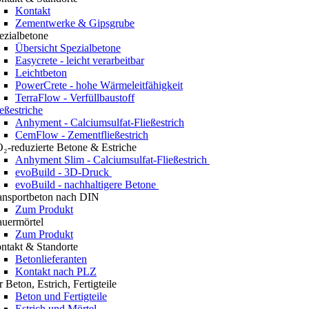
Kontakt
Zementwerke & Gipsgrube
ezialbetone
Übersicht Spezialbetone
Easycrete - leicht verarbeitbar
Leichtbeton
PowerCrete - hohe Wärmeleitfähigkeit
TerraFlow - Verfüllbaustoff
ießestriche
Anhyment - Calciumsulfat-Fließestrich
CemFlow - Zementfließestrich
₂-reduzierte Betone & Estriche
Anhyment Slim - Calciumsulfat-Fließestrich
evoBuild - 3D-Druck
evoBuild - nachhaltigere Betone
ansportbeton nach DIN
Zum Produkt
uermörtel
Zum Produkt
ntakt & Standorte
Betonlieferanten
Kontakt nach PLZ
r Beton, Estrich, Fertigteile
Beton und Fertigteile
Estrich und Mörtel