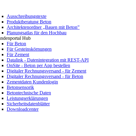
Ausschreibungstexte
Produktberatung Beton
Architektenordner „Bauen mit Beton”
Planungsatlas für den Hochbau
ndenportal Hub
Für Beton
Für Gesteinskörnungen
Für Zement
Datalink - Datenintegration mit REST-API
OnSite - Beton per App bestellen
Digitaler Rechnungsversand - für Zement
Digitaler Rechnungsversand - für Beton
Zementdaten Kundenlogin
Betonsensorik
Betontechnische Daten
Leistungserklärungen
Sicherheitsdatenblätter
Downloadcenter