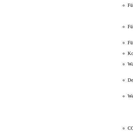
Fü
Fü
Fü
Ko
Wa
De
We
CO