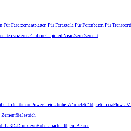
en
Für Faserzementplatten
Für Fertigteile
Für Porenbeton
Für Transport
emente
evoZero - Carbon Captured Near-Zero Zement
tbar
Leichtbeton
PowerCrete - hohe Wärmeleitfähigkeit
TerraFlow - Ve
Zementfließestrich
ild - 3D-Druck
evoBuild - nachhaltigere Betone