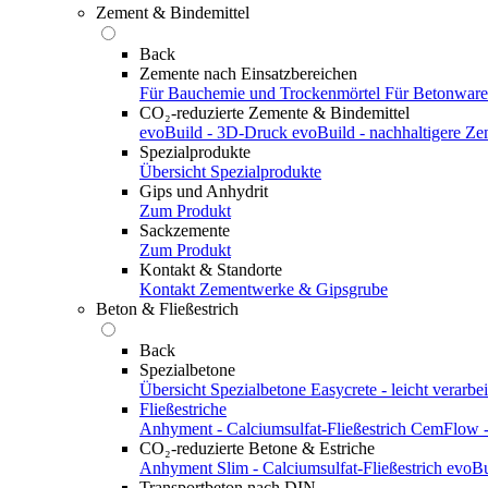
Zement & Bindemittel
Back
Zemente nach Einsatzbereichen
Für Bauchemie und Trockenmörtel
Für Betonwar
CO₂-reduzierte Zemente & Bindemittel
evoBuild - 3D-Druck
evoBuild - nachhaltigere Z
Spezialprodukte
Übersicht Spezialprodukte
Gips und Anhydrit
Zum Produkt
Sackzemente
Zum Produkt
Kontakt & Standorte
Kontakt
Zementwerke & Gipsgrube
Beton & Fließestrich
Back
Spezialbetone
Übersicht Spezialbetone
Easycrete - leicht verarbei
Fließestriche
Anhyment - Calciumsulfat-Fließestrich
CemFlow - 
CO₂-reduzierte Betone & Estriche
Anhyment Slim - Calciumsulfat-Fließestrich
evoBu
Transportbeton nach DIN