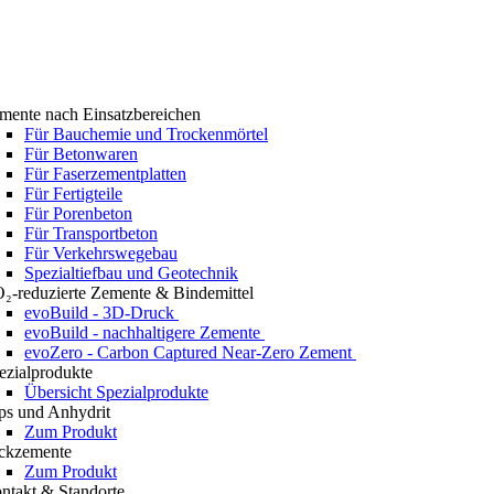
mente nach Einsatzbereichen
Für Bauchemie und Trockenmörtel
Für Betonwaren
Für Faserzementplatten
Für Fertigteile
Für Porenbeton
Für Transportbeton
Für Verkehrswegebau
Spezialtiefbau und Geotechnik
₂-reduzierte Zemente & Bindemittel
evoBuild - 3D-Druck
evoBuild - nachhaltigere Zemente
evoZero - Carbon Captured Near-Zero Zement
ezialprodukte
Übersicht Spezialprodukte
ps und Anhydrit
Zum Produkt
ckzemente
Zum Produkt
ntakt & Standorte