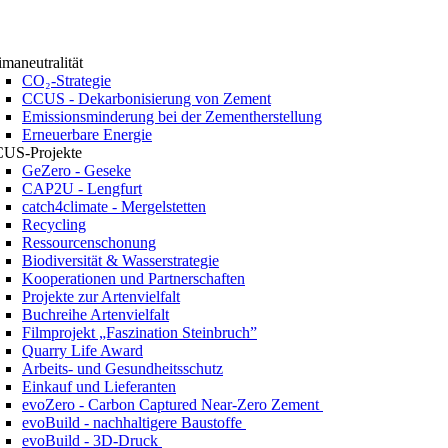
imaneutralität
CO₂-Strategie
CCUS - Dekarbonisierung von Zement
Emissionsminderung bei der Zementherstellung
Erneuerbare Energie
US-Projekte
GeZero - Geseke
CAP2U - Lengfurt
catch4climate - Mergelstetten
Recycling
Ressourcenschonung
Biodiversität & Wasserstrategie
Kooperationen und Partnerschaften
Projekte zur Artenvielfalt
Buchreihe Artenvielfalt
Filmprojekt „Faszination Steinbruch”
Quarry Life Award
Arbeits- und Gesundheitsschutz
Einkauf und Lieferanten
evoZero - Carbon Captured Near-Zero Zement
evoBuild - nachhaltigere Baustoffe
evoBuild - 3D-Druck