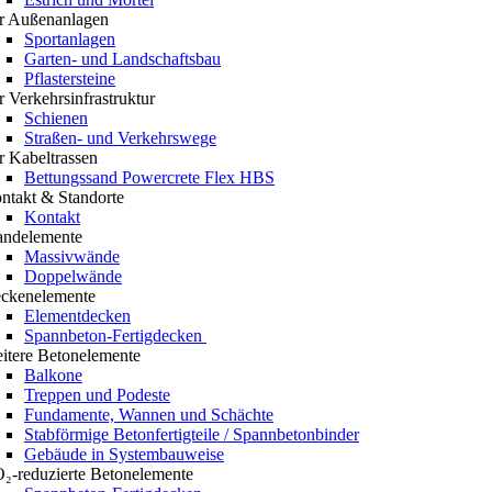
r Außenanlagen
Sportanlagen
Garten- und Landschaftsbau
Pflastersteine
r Verkehrsinfrastruktur
Schienen
Straßen- und Verkehrswege
r Kabeltrassen
Bettungssand Powercrete Flex HBS
ntakt & Standorte
Kontakt
ndelemente
Massivwände
Doppelwände
ckenelemente
Elementdecken
Spannbeton-Fertigdecken
itere Betonelemente
Balkone
Treppen und Podeste
Fundamente, Wannen und Schächte
Stabförmige Betonfertigteile / Spannbetonbinder
Gebäude in Systembauweise
₂-reduzierte Betonelemente