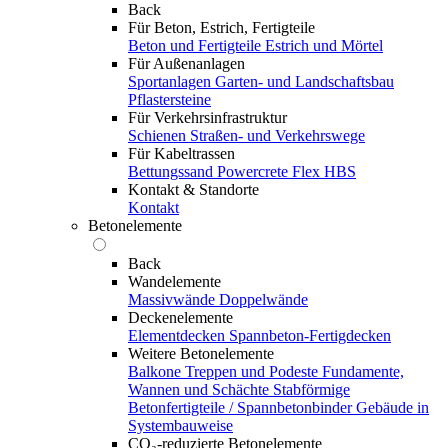
Back
Für Beton, Estrich, Fertigteile
Beton und Fertigteile
Estrich und Mörtel
Für Außenanlagen
Sportanlagen
Garten- und Landschaftsbau
Pflastersteine
Für Verkehrsinfrastruktur
Schienen
Straßen- und Verkehrswege
Für Kabeltrassen
Bettungssand Powercrete Flex HBS
Kontakt & Standorte
Kontakt
Betonelemente
Back
Wandelemente
Massivwände
Doppelwände
Deckenelemente
Elementdecken
Spannbeton-Fertigdecken
Weitere Betonelemente
Balkone
Treppen und Podeste
Fundamente,
Wannen und Schächte
Stabförmige
Betonfertigteile / Spannbetonbinder
Gebäude in
Systembauweise
CO₂-reduzierte Betonelemente