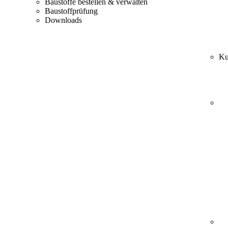
Baustoffe bestellen & verwalten
Baustoffprüfung
Downloads
Ku