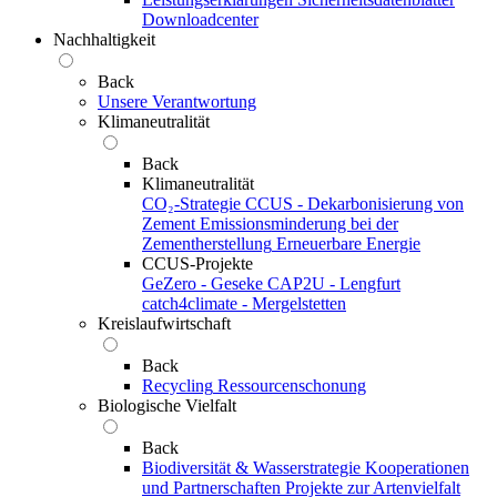
Downloadcenter
Nachhaltigkeit
Back
Unsere Verantwortung
Klimaneutralität
Back
Klimaneutralität
CO₂-Strategie
CCUS - Dekarbonisierung von
Zement
Emissionsminderung bei der
Zementherstellung
Erneuerbare Energie
CCUS-Projekte
GeZero - Geseke
CAP2U - Lengfurt
catch4climate - Mergelstetten
Kreislaufwirtschaft
Back
Recycling
Ressourcenschonung
Biologische Vielfalt
Back
Biodiversität & Wasserstrategie
Kooperationen
und Partnerschaften
Projekte zur Artenvielfalt