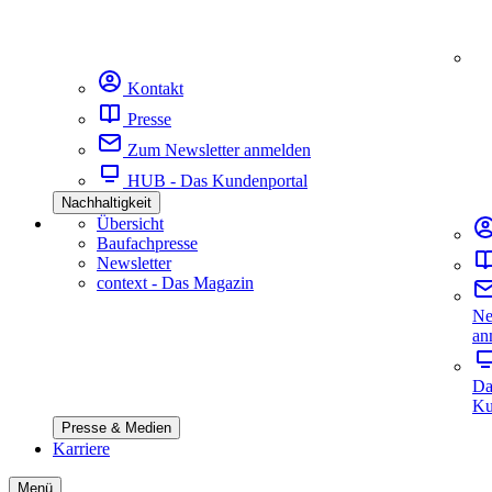
Kontakt
Presse
Zum Newsletter anmelden
HUB - Das Kundenportal
Nachhaltigkeit
Übersicht
Baufachpresse
Newsletter
context - Das Magazin
Ne
an
Da
Ku
Presse & Medien
Karriere
Menü