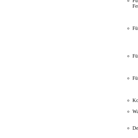
Fü
Fer
Fü
Fü
Fü
Ko
Wa
De