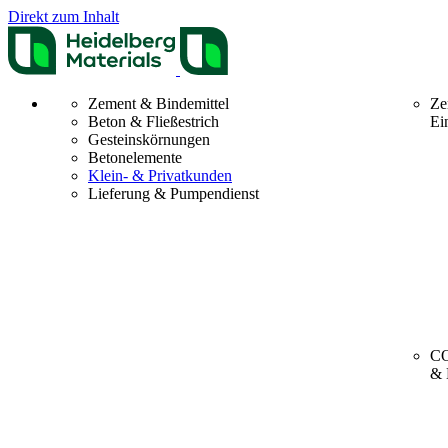
Direkt zum Inhalt
Zement & Bindemittel
Ze
Beton & Fließestrich
Ei
Gesteinskörnungen
Betonelemente
Klein- & Privatkunden
Lieferung & Pumpendienst
CO
& 