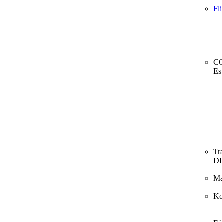
Fl
CO
Es
Tr
D
Ma
Ko