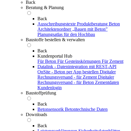
Back
Beratung & Planung
Back
Ausschreibungstexte
Produktberatung Beton
Architektenordner „Bauen mit Beton”
Planungsatlas für den Hochbau
Baustoffe bestellen & verwalten
Back
Kundenportal Hub
Für Beton
Für Gesteinskörnungen
Für Zement
Datalink - Datenintegration mit REST-API
OnSite - Beton per App bestellen
Digitaler
Rechnungsversand - für Zement
Digitaler
Rechnungsversand - für Beton
Zementdaten
Kundenlogin
Baustoffprüfung
Back
Betonsensorik
Betontechnische Daten
Downloads
Back
Leistungserklärungen
Sicherheitsdatenblätter