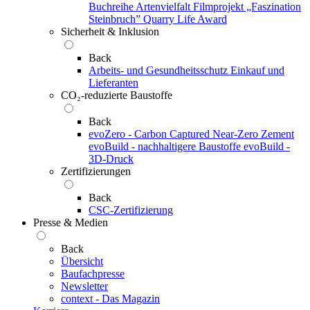
Buchreihe Artenvielfalt
Filmprojekt „Faszination
Steinbruch”
Quarry Life Award
Sicherheit & Inklusion
Back
Arbeits- und Gesundheitsschutz
Einkauf und
Lieferanten
CO₂-reduzierte Baustoffe
Back
evoZero - Carbon Captured Near-Zero Zement
evoBuild - nachhaltigere Baustoffe
evoBuild -
3D-Druck
Zertifizierungen
Back
CSC-Zertifizierung
Presse & Medien
Back
Übersicht
Baufachpresse
Newsletter
context - Das Magazin