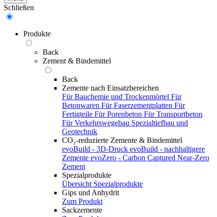
Schließen
Produkte
Back
Zement & Bindemittel
Back
Zemente nach Einsatzbereichen
Für Bauchemie und Trockenmörtel
Für
Betonwaren
Für Faserzementplatten
Für
Fertigteile
Für Porenbeton
Für Transportbeton
Für Verkehrswegebau
Spezialtiefbau und
Geotechnik
CO₂-reduzierte Zemente & Bindemittel
evoBuild - 3D-Druck
evoBuild - nachhaltigere
Zemente
evoZero - Carbon Captured Near-Zero
Zement
Spezialprodukte
Übersicht Spezialprodukte
Gips und Anhydrit
Zum Produkt
Sackzemente