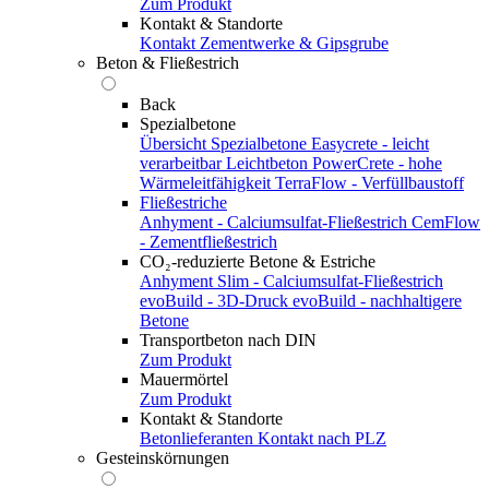
Zum Produkt
Kontakt & Standorte
Kontakt
Zementwerke & Gipsgrube
Beton & Fließestrich
Back
Spezialbetone
Übersicht Spezialbetone
Easycrete - leicht
verarbeitbar
Leichtbeton
PowerCrete - hohe
Wärmeleitfähigkeit
TerraFlow - Verfüllbaustoff
Fließestriche
Anhyment - Calciumsulfat-Fließestrich
CemFlow
- Zementfließestrich
CO₂-reduzierte Betone & Estriche
Anhyment Slim - Calciumsulfat-Fließestrich
evoBuild - 3D-Druck
evoBuild - nachhaltigere
Betone
Transportbeton nach DIN
Zum Produkt
Mauermörtel
Zum Produkt
Kontakt & Standorte
Betonlieferanten
Kontakt nach PLZ
Gesteinskörnungen