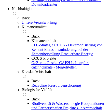
Downloadcenter
Nachhaltigkeit
Back
Unsere Verantwortung
Klimaneutralität
Back
Klimaneutralität
CO₂-Strategie
CCUS - Dekarbonisierung von
Zement
Emissionsminderung bei der
Zementherstellung
Erneuerbare Energie
CCUS-Projekte
GeZero - Geseke
CAP2U - Lengfurt
catch4climate - Mergelstetten
Kreislaufwirtschaft
Back
Recycling
Ressourcenschonung
Biologische Vielfalt
Back
Biodiversität & Wasserstrategie
Kooperationen
und Partnerschaften
Projekte zur Artenvielfalt