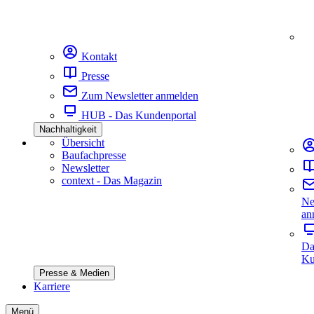
Kontakt
Presse
Zum Newsletter anmelden
HUB - Das Kundenportal
Nachhaltigkeit
Übersicht
Baufachpresse
Newsletter
context - Das Magazin
Ne
an
Da
Ku
Presse & Medien
Karriere
Menü