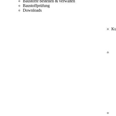
Baustoffe bestellen & verwalten
Baustoffprüfung
Downloads
Ku