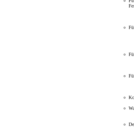
Fü
Fer
Fü
Fü
Fü
Ko
Wa
De