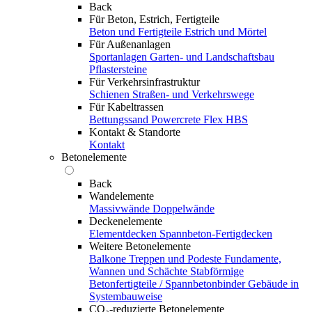
Back
Für Beton, Estrich, Fertigteile
Beton und Fertigteile
Estrich und Mörtel
Für Außenanlagen
Sportanlagen
Garten- und Landschaftsbau
Pflastersteine
Für Verkehrsinfrastruktur
Schienen
Straßen- und Verkehrswege
Für Kabeltrassen
Bettungssand Powercrete Flex HBS
Kontakt & Standorte
Kontakt
Betonelemente
Back
Wandelemente
Massivwände
Doppelwände
Deckenelemente
Elementdecken
Spannbeton-Fertigdecken
Weitere Betonelemente
Balkone
Treppen und Podeste
Fundamente,
Wannen und Schächte
Stabförmige
Betonfertigteile / Spannbetonbinder
Gebäude in
Systembauweise
CO₂-reduzierte Betonelemente