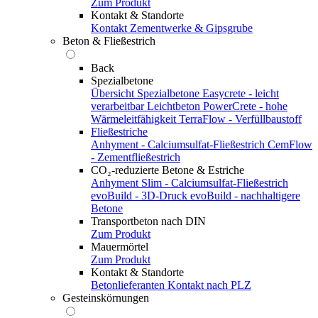
Zum Produkt
Kontakt & Standorte
Kontakt
Zementwerke & Gipsgrube
Beton & Fließestrich
Back
Spezialbetone
Übersicht Spezialbetone
Easycrete - leicht
verarbeitbar
Leichtbeton
PowerCrete - hohe
Wärmeleitfähigkeit
TerraFlow - Verfüllbaustoff
Fließestriche
Anhyment - Calciumsulfat-Fließestrich
CemFlow
- Zementfließestrich
CO₂-reduzierte Betone & Estriche
Anhyment Slim - Calciumsulfat-Fließestrich
evoBuild - 3D-Druck
evoBuild - nachhaltigere
Betone
Transportbeton nach DIN
Zum Produkt
Mauermörtel
Zum Produkt
Kontakt & Standorte
Betonlieferanten
Kontakt nach PLZ
Gesteinskörnungen