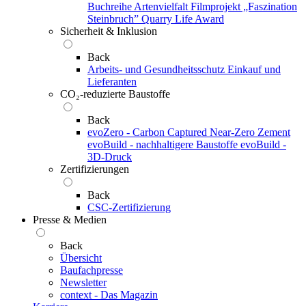
Buchreihe Artenvielfalt
Filmprojekt „Faszination
Steinbruch”
Quarry Life Award
Sicherheit & Inklusion
Back
Arbeits- und Gesundheitsschutz
Einkauf und
Lieferanten
CO₂-reduzierte Baustoffe
Back
evoZero - Carbon Captured Near-Zero Zement
evoBuild - nachhaltigere Baustoffe
evoBuild -
3D-Druck
Zertifizierungen
Back
CSC-Zertifizierung
Presse & Medien
Back
Übersicht
Baufachpresse
Newsletter
context - Das Magazin