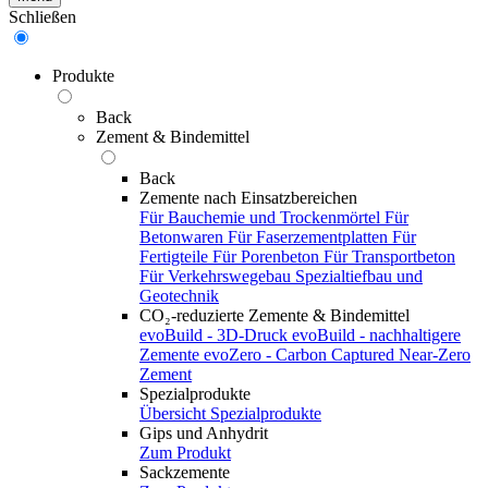
Schließen
Produkte
Back
Zement & Bindemittel
Back
Zemente nach Einsatzbereichen
Für Bauchemie und Trockenmörtel
Für
Betonwaren
Für Faserzementplatten
Für
Fertigteile
Für Porenbeton
Für Transportbeton
Für Verkehrswegebau
Spezialtiefbau und
Geotechnik
CO₂-reduzierte Zemente & Bindemittel
evoBuild - 3D-Druck
evoBuild - nachhaltigere
Zemente
evoZero - Carbon Captured Near-Zero
Zement
Spezialprodukte
Übersicht Spezialprodukte
Gips und Anhydrit
Zum Produkt
Sackzemente