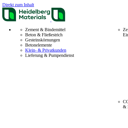
Direkt zum Inhalt
Zement & Bindemittel
Ze
Beton & Fließestrich
Ei
Gesteinskörnungen
Betonelemente
Klein- & Privatkunden
Lieferung & Pumpendienst
CO
& 