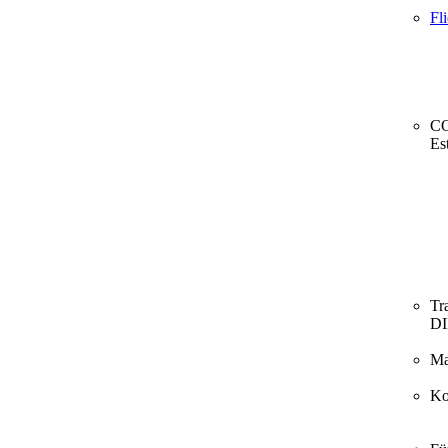
Fl
CO
Es
Tr
D
Ma
Ko