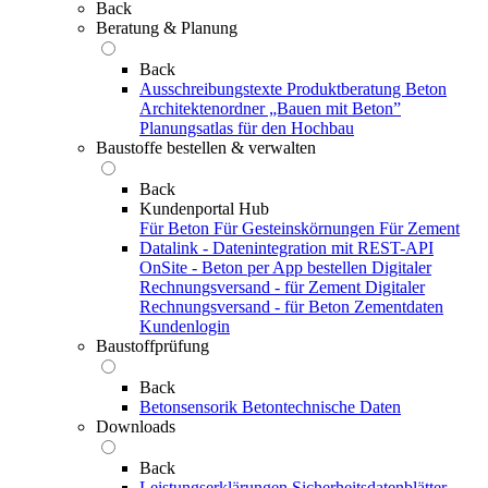
Back
Beratung & Planung
Back
Ausschreibungstexte
Produktberatung Beton
Architektenordner „Bauen mit Beton”
Planungsatlas für den Hochbau
Baustoffe bestellen & verwalten
Back
Kundenportal Hub
Für Beton
Für Gesteinskörnungen
Für Zement
Datalink - Datenintegration mit REST-API
OnSite - Beton per App bestellen
Digitaler
Rechnungsversand - für Zement
Digitaler
Rechnungsversand - für Beton
Zementdaten
Kundenlogin
Baustoffprüfung
Back
Betonsensorik
Betontechnische Daten
Downloads
Back
Leistungserklärungen
Sicherheitsdatenblätter