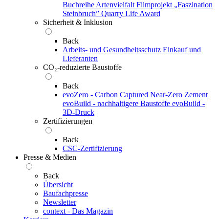
Buchreihe Artenvielfalt
Filmprojekt „Faszination
Steinbruch”
Quarry Life Award
Sicherheit & Inklusion
Back
Arbeits- und Gesundheitsschutz
Einkauf und
Lieferanten
CO₂-reduzierte Baustoffe
Back
evoZero - Carbon Captured Near-Zero Zement
evoBuild - nachhaltigere Baustoffe
evoBuild -
3D-Druck
Zertifizierungen
Back
CSC-Zertifizierung
Presse & Medien
Back
Übersicht
Baufachpresse
Newsletter
context - Das Magazin