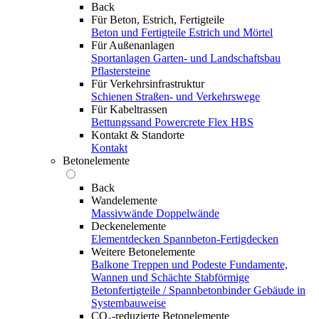
Back
Für Beton, Estrich, Fertigteile
Beton und Fertigteile
Estrich und Mörtel
Für Außenanlagen
Sportanlagen
Garten- und Landschaftsbau
Pflastersteine
Für Verkehrsinfrastruktur
Schienen
Straßen- und Verkehrswege
Für Kabeltrassen
Bettungssand Powercrete Flex HBS
Kontakt & Standorte
Kontakt
Betonelemente
Back
Wandelemente
Massivwände
Doppelwände
Deckenelemente
Elementdecken
Spannbeton-Fertigdecken
Weitere Betonelemente
Balkone
Treppen und Podeste
Fundamente,
Wannen und Schächte
Stabförmige
Betonfertigteile / Spannbetonbinder
Gebäude in
Systembauweise
CO₂-reduzierte Betonelemente