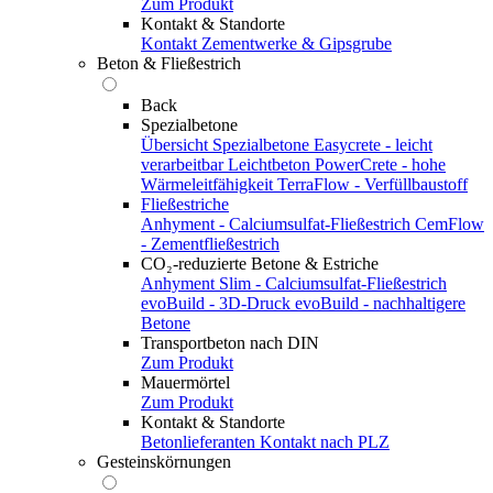
Zum Produkt
Kontakt & Standorte
Kontakt
Zementwerke & Gipsgrube
Beton & Fließestrich
Back
Spezialbetone
Übersicht Spezialbetone
Easycrete - leicht
verarbeitbar
Leichtbeton
PowerCrete - hohe
Wärmeleitfähigkeit
TerraFlow - Verfüllbaustoff
Fließestriche
Anhyment - Calciumsulfat-Fließestrich
CemFlow
- Zementfließestrich
CO₂-reduzierte Betone & Estriche
Anhyment Slim - Calciumsulfat-Fließestrich
evoBuild - 3D-Druck
evoBuild - nachhaltigere
Betone
Transportbeton nach DIN
Zum Produkt
Mauermörtel
Zum Produkt
Kontakt & Standorte
Betonlieferanten
Kontakt nach PLZ
Gesteinskörnungen