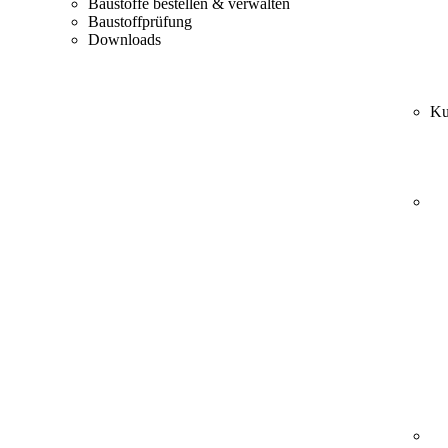
Baustoffe bestellen & verwalten
Baustoffprüfung
Downloads
Ku