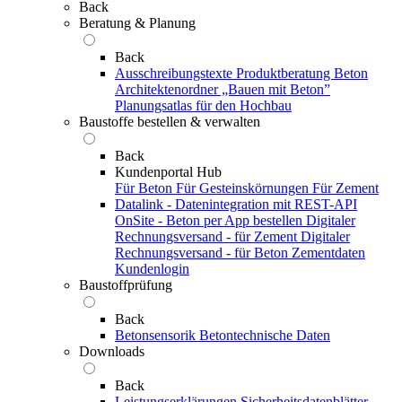
Back
Beratung & Planung
Back
Ausschreibungstexte
Produktberatung Beton
Architektenordner „Bauen mit Beton”
Planungsatlas für den Hochbau
Baustoffe bestellen & verwalten
Back
Kundenportal Hub
Für Beton
Für Gesteinskörnungen
Für Zement
Datalink - Datenintegration mit REST-API
OnSite - Beton per App bestellen
Digitaler
Rechnungsversand - für Zement
Digitaler
Rechnungsversand - für Beton
Zementdaten
Kundenlogin
Baustoffprüfung
Back
Betonsensorik
Betontechnische Daten
Downloads
Back
Leistungserklärungen
Sicherheitsdatenblätter