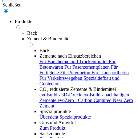
Schließen
Produkte
Back
Zement & Bindemittel
Back
Zemente nach Einsatzbereichen
Für Bauchemie und Trockenmörtel
Für
Betonwaren
Für Faserzementplatten
Für
Fertigteile
Für Porenbeton
Für Transportbeton
Für Verkehrswegebau
Spezialtiefbau und
Geotechnik
CO₂-reduzierte Zemente & Bindemittel
evoBuild - 3D-Druck
evoBuild - nachhaltigere
Zemente
evoZero - Carbon Captured Near-Zero
Zement
Spezialprodukte
Übersicht Spezialprodukte
Gips und Anhydrit
Zum Produkt
Sackzemente