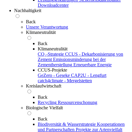
Downloadcenter
Nachhaltigkeit
Back
Unsere Verantwortung
Klimaneutralität
Back
Klimaneutralität
CO₂-Strategie
CCUS - Dekarbonisierung von
Zement
Emissionsminderung bei der
Zementherstellung
Erneuerbare Energie
CCUS-Projekte
GeZero - Geseke
CAP2U - Lengfurt
catch4climate - Mergelstetten
Kreislaufwirtschaft
Back
Recycling
Ressourcenschonung
Biologische Vielfalt
Back
Biodiversität & Wasserstrategie
Kooperationen
und Partnerschaften
Projekte zur Artenvielfalt