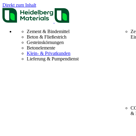
Direkt zum Inhalt
Zement & Bindemittel
Ze
Beton & Fließestrich
Ei
Gesteinskörnungen
Betonelemente
Klein- & Privatkunden
Lieferung & Pumpendienst
CO
& 