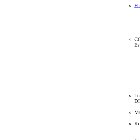
Fl
CO
Es
Tr
D
Ma
Ko