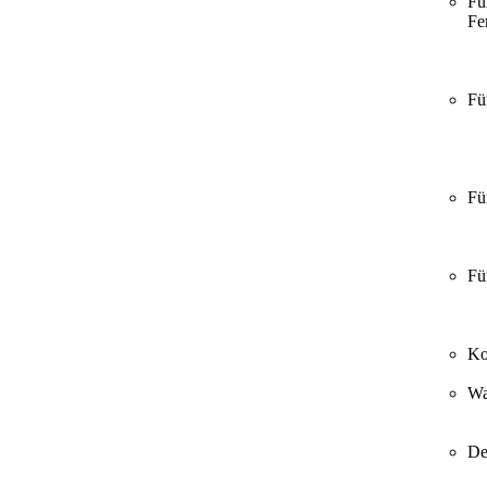
Fü
Fer
Fü
Fü
Fü
Ko
Wa
De