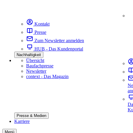
Kontakt
Presse
Zum Newsletter anmelden
HUB - Das Kundenportal
Nachhaltigkeit
Übersicht
Baufachpresse
Newsletter
context - Das Magazin
Ne
an
Da
Ku
Presse & Medien
Karriere
Menü