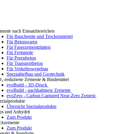
mente nach Einsatzbereichen
Für Bauchemie und Trockenmörtel
Für Betonwaren
Für Faserzementplatten
Für Fertigteile
Für Porenbeton
Für Transportbeton
Für Verkehrswegebau
Spezialtiefbau und Geotechnik
₂-reduzierte Zemente & Bindemittel
evoBuild - 3D-Druck
evoBuild - nachhaltigere Zemente
evoZero - Carbon Captured Near-Zero Zement
ezialprodukte
Übersicht Spezialprodukte
ps und Anhydrit
Zum Produkt
ckzemente
Zum Produkt
ntakt & Standorte