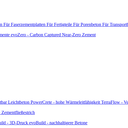
en
Für Faserzementplatten
Für Fertigteile
Für Porenbeton
Für Transport
emente
evoZero - Carbon Captured Near-Zero Zement
tbar
Leichtbeton
PowerCrete - hohe Wärmeleitfähigkeit
TerraFlow - Ve
Zementfließestrich
ild - 3D-Druck
evoBuild - nachhaltigere Betone