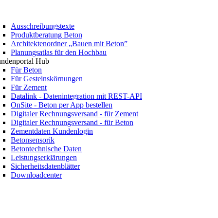
Ausschreibungstexte
Produktberatung Beton
Architektenordner „Bauen mit Beton”
Planungsatlas für den Hochbau
ndenportal Hub
Für Beton
Für Gesteinskörnungen
Für Zement
Datalink - Datenintegration mit REST-API
OnSite - Beton per App bestellen
Digitaler Rechnungsversand - für Zement
Digitaler Rechnungsversand - für Beton
Zementdaten Kundenlogin
Betonsensorik
Betontechnische Daten
Leistungserklärungen
Sicherheitsdatenblätter
Downloadcenter