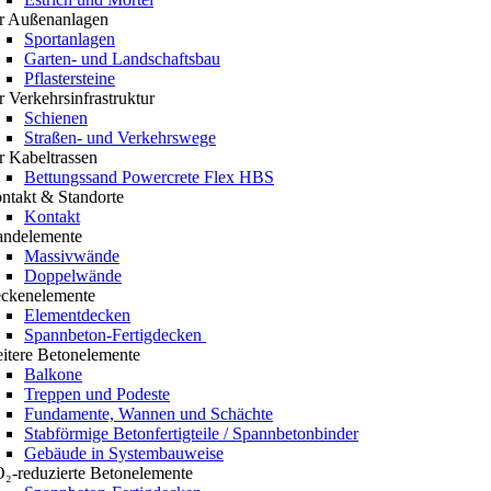
r Außenanlagen
Sportanlagen
Garten- und Landschaftsbau
Pflastersteine
r Verkehrsinfrastruktur
Schienen
Straßen- und Verkehrswege
r Kabeltrassen
Bettungssand Powercrete Flex HBS
ntakt & Standorte
Kontakt
ndelemente
Massivwände
Doppelwände
ckenelemente
Elementdecken
Spannbeton-Fertigdecken
itere Betonelemente
Balkone
Treppen und Podeste
Fundamente, Wannen und Schächte
Stabförmige Betonfertigteile / Spannbetonbinder
Gebäude in Systembauweise
₂-reduzierte Betonelemente