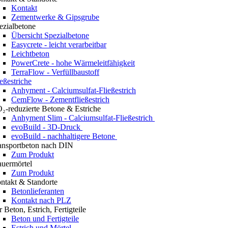
Kontakt
Zementwerke & Gipsgrube
ezialbetone
Übersicht Spezialbetone
Easycrete - leicht verarbeitbar
Leichtbeton
PowerCrete - hohe Wärmeleitfähigkeit
TerraFlow - Verfüllbaustoff
ießestriche
Anhyment - Calciumsulfat-Fließestrich
CemFlow - Zementfließestrich
₂-reduzierte Betone & Estriche
Anhyment Slim - Calciumsulfat-Fließestrich
evoBuild - 3D-Druck
evoBuild - nachhaltigere Betone
ansportbeton nach DIN
Zum Produkt
uermörtel
Zum Produkt
ntakt & Standorte
Betonlieferanten
Kontakt nach PLZ
r Beton, Estrich, Fertigteile
Beton und Fertigteile
Estrich und Mörtel