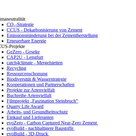
imaneutralität
CO₂-Strategie
CCUS - Dekarbonisierung von Zement
Emissionsminderung bei der Zementherstellung
Erneuerbare Energie
US-Projekte
GeZero - Geseke
CAP2U - Lengfurt
catch4climate - Mergelstetten
Recycling
Ressourcenschonung
Biodiversität & Wasserstrategie
Kooperationen und Partnerschaften
Projekte zur Artenvielfalt
Buchreihe Artenvielfalt
Filmprojekt „Faszination Steinbruch”
Quarry Life Award
Arbeits- und Gesundheitsschutz
Einkauf und Lieferanten
evoZero - Carbon Captured Near-Zero Zement
evoBuild - nachhaltigere Baustoffe
evoBuild - 3D-Druck