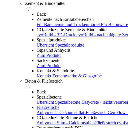
Zement & Bindemittel
Back
Zemente nach Einsatzbereichen
Für Bauchemie und Trockenmörtel
Für Betonwar
CO₂-reduzierte Zemente & Bindemittel
evoBuild - 3D-Druck
evoBuild - nachhaltigere Z
Spezialprodukte
Übersicht Spezialprodukte
Gips und Anhydrit
Zum Produkt
Sackzemente
Zum Produkt
Kontakt & Standorte
Kontakt
Zementwerke & Gipsgrube
Beton & Fließestrich
Back
Spezialbetone
Übersicht Spezialbetone
Easycrete - leicht verarbei
Fließestriche
Anhyment - Calciumsulfat-Fließestrich
CemFlow - 
CO₂-reduzierte Betone & Estriche
Anhyment Slim - Calciumsulfat-Fließestrich
evoBu
Transportbeton nach DIN