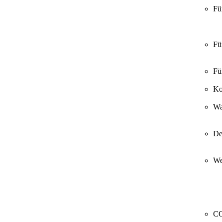
Fü
Fü
Fü
Ko
Wa
De
We
CO