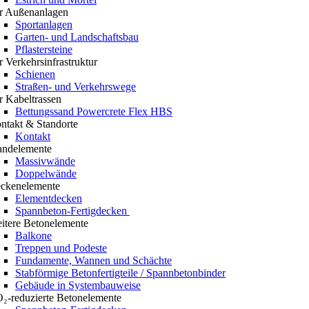
r Außenanlagen
Sportanlagen
Garten- und Landschaftsbau
Pflastersteine
r Verkehrsinfrastruktur
Schienen
Straßen- und Verkehrswege
r Kabeltrassen
Bettungssand Powercrete Flex HBS
ntakt & Standorte
Kontakt
ndelemente
Massivwände
Doppelwände
ckenelemente
Elementdecken
Spannbeton-Fertigdecken
itere Betonelemente
Balkone
Treppen und Podeste
Fundamente, Wannen und Schächte
Stabförmige Betonfertigteile / Spannbetonbinder
Gebäude in Systembauweise
₂-reduzierte Betonelemente