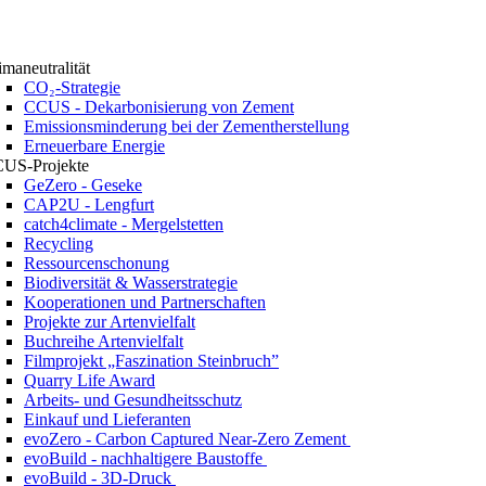
imaneutralität
CO₂-Strategie
CCUS - Dekarbonisierung von Zement
Emissionsminderung bei der Zementherstellung
Erneuerbare Energie
US-Projekte
GeZero - Geseke
CAP2U - Lengfurt
catch4climate - Mergelstetten
Recycling
Ressourcenschonung
Biodiversität & Wasserstrategie
Kooperationen und Partnerschaften
Projekte zur Artenvielfalt
Buchreihe Artenvielfalt
Filmprojekt „Faszination Steinbruch”
Quarry Life Award
Arbeits- und Gesundheitsschutz
Einkauf und Lieferanten
evoZero - Carbon Captured Near-Zero Zement
evoBuild - nachhaltigere Baustoffe
evoBuild - 3D-Druck