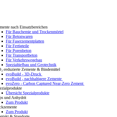
mente nach Einsatzbereichen
Für Bauchemie und Trockenmörtel
Für Betonwaren
Für Faserzementplatten
Für Fertigteile
Für Porenbeton
Für Transportbeton
Für Verkehrswegebau
Spezialtiefbau und Geotechnik
₂-reduzierte Zemente & Bindemittel
evoBuild - 3D-Druck
evoBuild - nachhaltigere Zemente
evoZero - Carbon Captured Near-Zero Zement
ezialprodukte
Übersicht Spezialprodukte
ps und Anhydrit
Zum Produkt
ckzemente
Zum Produkt
ntakt & Standorte