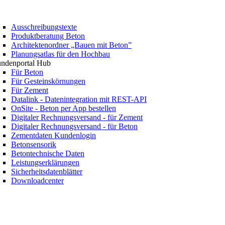
Ausschreibungstexte
Produktberatung Beton
Architektenordner „Bauen mit Beton”
Planungsatlas für den Hochbau
ndenportal Hub
Für Beton
Für Gesteinskörnungen
Für Zement
Datalink - Datenintegration mit REST-API
OnSite - Beton per App bestellen
Digitaler Rechnungsversand - für Zement
Digitaler Rechnungsversand - für Beton
Zementdaten Kundenlogin
Betonsensorik
Betontechnische Daten
Leistungserklärungen
Sicherheitsdatenblätter
Downloadcenter