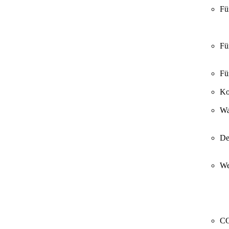
Fü
Fü
Fü
Ko
Wa
De
We
CO