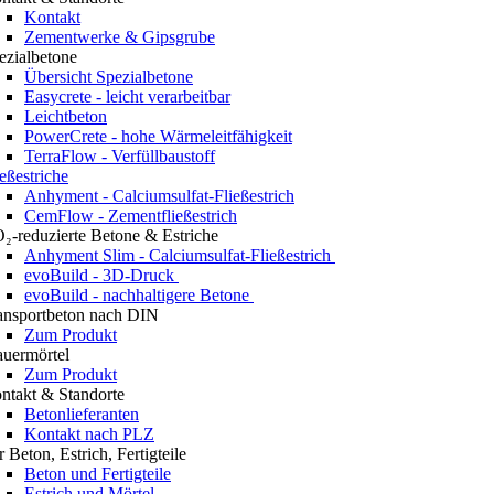
Kontakt
Zementwerke & Gipsgrube
ezialbetone
Übersicht Spezialbetone
Easycrete - leicht verarbeitbar
Leichtbeton
PowerCrete - hohe Wärmeleitfähigkeit
TerraFlow - Verfüllbaustoff
ießestriche
Anhyment - Calciumsulfat-Fließestrich
CemFlow - Zementfließestrich
₂-reduzierte Betone & Estriche
Anhyment Slim - Calciumsulfat-Fließestrich
evoBuild - 3D-Druck
evoBuild - nachhaltigere Betone
ansportbeton nach DIN
Zum Produkt
uermörtel
Zum Produkt
ntakt & Standorte
Betonlieferanten
Kontakt nach PLZ
r Beton, Estrich, Fertigteile
Beton und Fertigteile
Estrich und Mörtel