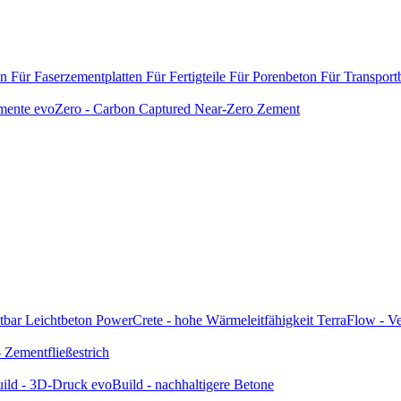
en
Für Faserzementplatten
Für Fertigteile
Für Porenbeton
Für Transport
emente
evoZero - Carbon Captured Near-Zero Zement
tbar
Leichtbeton
PowerCrete - hohe Wärmeleitfähigkeit
TerraFlow - Ve
Zementfließestrich
ild - 3D-Druck
evoBuild - nachhaltigere Betone