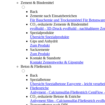
Zement & Bindemittel
Back
Zemente nach Einsatzbereichen
Für Bauchemie und Trockenmörtel
Für Betonwar
CO₂-reduzierte Zemente & Bindemittel
evoBuild - 3D-Druck
evoBuild - nachhaltigere Z
Spezialprodukte
Übersicht Spezialprodukte
Gips und Anhydrit
Zum Produkt
Sackzemente
Zum Produkt
Kontakt & Standorte
Kontakt
Zementwerke & Gipsgrube
Beton & Fließestrich
Back
Spezialbetone
Übersicht Spezialbetone
Easycrete - leicht verarbei
Fließestriche
Anhyment - Calciumsulfat-Fließestrich
CemFlow - 
CO₂-reduzierte Betone & Estriche
Anhyment Slim - Calciumsulfat-Fließestrich
evoBu
Transportbeton nach DIN