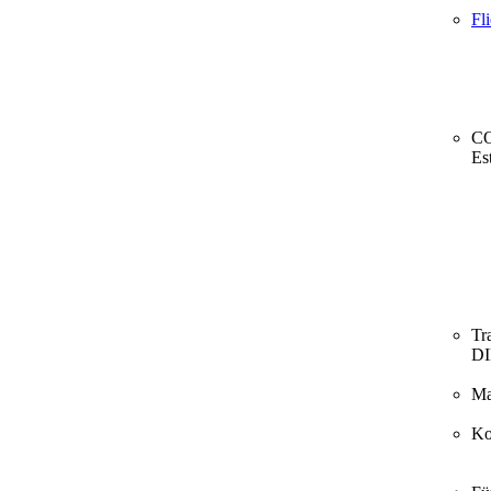
Fl
CO
Es
Tr
D
Ma
Ko