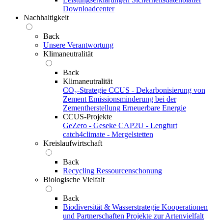
Downloadcenter
Nachhaltigkeit
Back
Unsere Verantwortung
Klimaneutralität
Back
Klimaneutralität
CO₂-Strategie
CCUS - Dekarbonisierung von
Zement
Emissionsminderung bei der
Zementherstellung
Erneuerbare Energie
CCUS-Projekte
GeZero - Geseke
CAP2U - Lengfurt
catch4climate - Mergelstetten
Kreislaufwirtschaft
Back
Recycling
Ressourcenschonung
Biologische Vielfalt
Back
Biodiversität & Wasserstrategie
Kooperationen
und Partnerschaften
Projekte zur Artenvielfalt