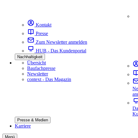
Kontakt
Presse
Zum Newsletter anmelden
HUB - Das Kundenportal
Nachhaltigkeit
Übersicht
Baufachpresse
Newsletter
context - Das Magazin
Ne
an
Da
Ku
Presse & Medien
Karriere
Menü