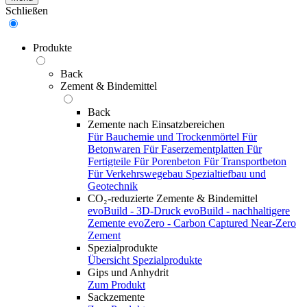
Schließen
Produkte
Back
Zement & Bindemittel
Back
Zemente nach Einsatzbereichen
Für Bauchemie und Trockenmörtel
Für
Betonwaren
Für Faserzementplatten
Für
Fertigteile
Für Porenbeton
Für Transportbeton
Für Verkehrswegebau
Spezialtiefbau und
Geotechnik
CO₂-reduzierte Zemente & Bindemittel
evoBuild - 3D-Druck
evoBuild - nachhaltigere
Zemente
evoZero - Carbon Captured Near-Zero
Zement
Spezialprodukte
Übersicht Spezialprodukte
Gips und Anhydrit
Zum Produkt
Sackzemente