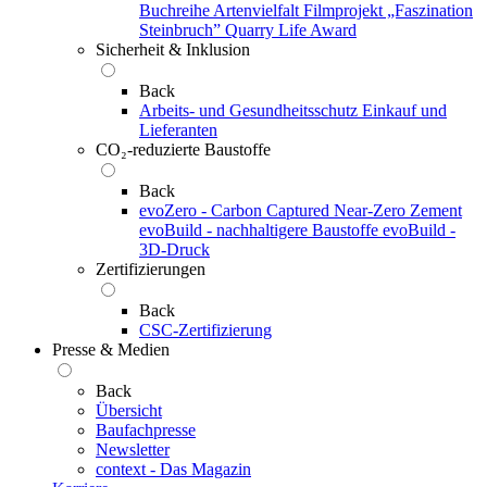
Buchreihe Artenvielfalt
Filmprojekt „Faszination
Steinbruch”
Quarry Life Award
Sicherheit & Inklusion
Back
Arbeits- und Gesundheitsschutz
Einkauf und
Lieferanten
CO₂-reduzierte Baustoffe
Back
evoZero - Carbon Captured Near-Zero Zement
evoBuild - nachhaltigere Baustoffe
evoBuild -
3D-Druck
Zertifizierungen
Back
CSC-Zertifizierung
Presse & Medien
Back
Übersicht
Baufachpresse
Newsletter
context - Das Magazin