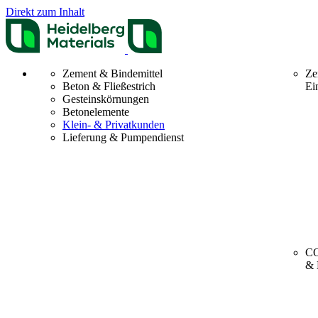
Direkt zum Inhalt
Zement & Bindemittel
Ze
Beton & Fließestrich
Ei
Gesteinskörnungen
Betonelemente
Klein- & Privatkunden
Lieferung & Pumpendienst
CO
& 