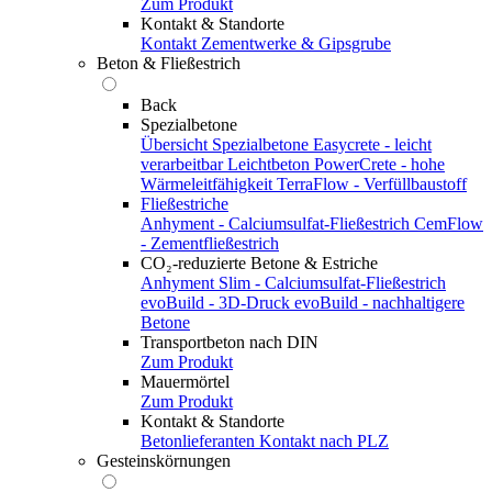
Zum Produkt
Kontakt & Standorte
Kontakt
Zementwerke & Gipsgrube
Beton & Fließestrich
Back
Spezialbetone
Übersicht Spezialbetone
Easycrete - leicht
verarbeitbar
Leichtbeton
PowerCrete - hohe
Wärmeleitfähigkeit
TerraFlow - Verfüllbaustoff
Fließestriche
Anhyment - Calciumsulfat-Fließestrich
CemFlow
- Zementfließestrich
CO₂-reduzierte Betone & Estriche
Anhyment Slim - Calciumsulfat-Fließestrich
evoBuild - 3D-Druck
evoBuild - nachhaltigere
Betone
Transportbeton nach DIN
Zum Produkt
Mauermörtel
Zum Produkt
Kontakt & Standorte
Betonlieferanten
Kontakt nach PLZ
Gesteinskörnungen