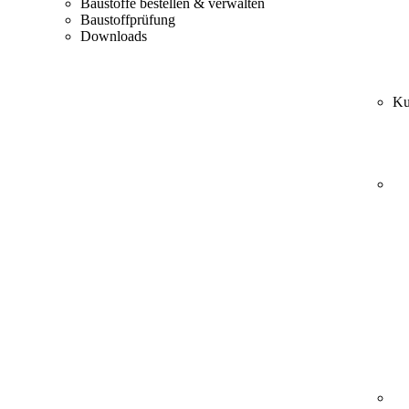
Baustoffe bestellen & verwalten
Baustoffprüfung
Downloads
Ku