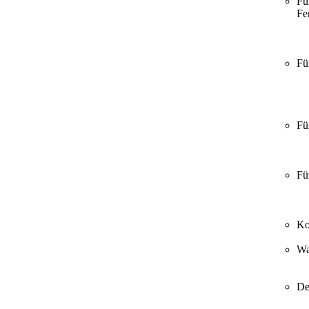
Fü
Fer
Fü
Fü
Fü
Ko
Wa
De