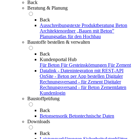
Back
Beratung & Planung
Back
Ausschreibungstexte
Produktberatung Beton
Architektenordner „Bauen mit Beton”
Planungsatlas für den Hochbau
Baustoffe bestellen & verwalten
Back
Kundenportal Hub
Für Beton
Für Gesteinskörnungen
Für Zement
Datalink - Datenintegration mit REST-API
OnSite - Beton per App bestellen
Digitaler
Rechnungsversand - für Zement
Digitaler
Rechnungsversand - für Beton
Zementdaten
Kundenlogin
Baustoffprüfung
Back
Betonsensorik
Betontechnische Daten
Downloads
Back
Leistungserklärungen
Sicherheitsdatenblätter