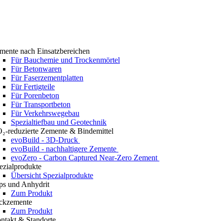
mente nach Einsatzbereichen
Für Bauchemie und Trockenmörtel
Für Betonwaren
Für Faserzementplatten
Für Fertigteile
Für Porenbeton
Für Transportbeton
Für Verkehrswegebau
Spezialtiefbau und Geotechnik
₂-reduzierte Zemente & Bindemittel
evoBuild - 3D-Druck
evoBuild - nachhaltigere Zemente
evoZero - Carbon Captured Near-Zero Zement
ezialprodukte
Übersicht Spezialprodukte
ps und Anhydrit
Zum Produkt
ckzemente
Zum Produkt
ntakt & Standorte