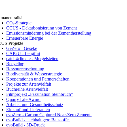
imaneutralität
CO₂-Strategie
CCUS - Dekarbonisierung von Zement
Emissionsminderung bei der Zementherstellung
Erneuerbare Energie
US-Projekte
GeZero - Geseke
CAP2U - Lengfurt
catch4climate - Mergelstetten
Recycling
Ressourcenschonung
Biodiversität & Wasserstrategie
Kooperationen und Partnerschaften
Projekte zur Artenvielfalt
Buchreihe Artenvielfalt
Filmprojekt „Faszination Steinbruch”
Quarry Life Award
Arbeits- und Gesundheitsschutz
Einkauf und Lieferanten
evoZero - Carbon Captured Near-Zero Zement
evoBuild - nachhaltigere Baustoffe
evoBuild - 3D-Druck