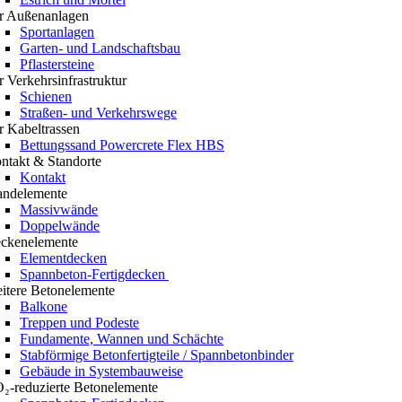
r Außenanlagen
Sportanlagen
Garten- und Landschaftsbau
Pflastersteine
r Verkehrsinfrastruktur
Schienen
Straßen- und Verkehrswege
r Kabeltrassen
Bettungssand Powercrete Flex HBS
ntakt & Standorte
Kontakt
ndelemente
Massivwände
Doppelwände
ckenelemente
Elementdecken
Spannbeton-Fertigdecken
itere Betonelemente
Balkone
Treppen und Podeste
Fundamente, Wannen und Schächte
Stabförmige Betonfertigteile / Spannbetonbinder
Gebäude in Systembauweise
₂-reduzierte Betonelemente