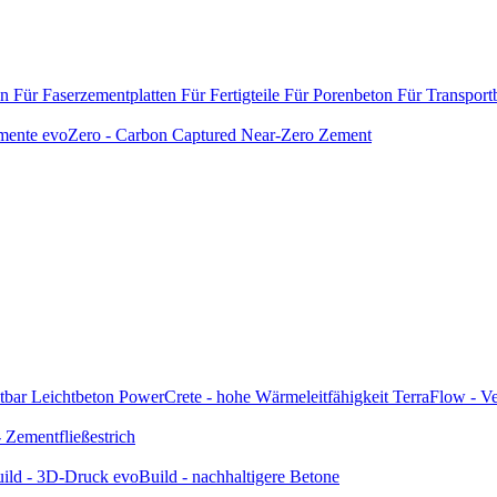
en
Für Faserzementplatten
Für Fertigteile
Für Porenbeton
Für Transport
emente
evoZero - Carbon Captured Near-Zero Zement
tbar
Leichtbeton
PowerCrete - hohe Wärmeleitfähigkeit
TerraFlow - Ve
Zementfließestrich
ild - 3D-Druck
evoBuild - nachhaltigere Betone