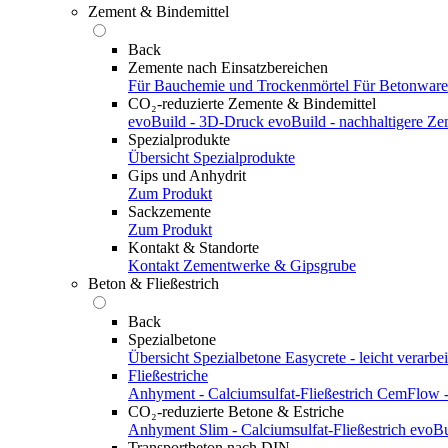
Zement & Bindemittel
Back
Zemente nach Einsatzbereichen
Für Bauchemie und Trockenmörtel
Für Betonwar
CO₂-reduzierte Zemente & Bindemittel
evoBuild - 3D-Druck
evoBuild - nachhaltigere Z
Spezialprodukte
Übersicht Spezialprodukte
Gips und Anhydrit
Zum Produkt
Sackzemente
Zum Produkt
Kontakt & Standorte
Kontakt
Zementwerke & Gipsgrube
Beton & Fließestrich
Back
Spezialbetone
Übersicht Spezialbetone
Easycrete - leicht verarbei
Fließestriche
Anhyment - Calciumsulfat-Fließestrich
CemFlow - 
CO₂-reduzierte Betone & Estriche
Anhyment Slim - Calciumsulfat-Fließestrich
evoBu
Transportbeton nach DIN