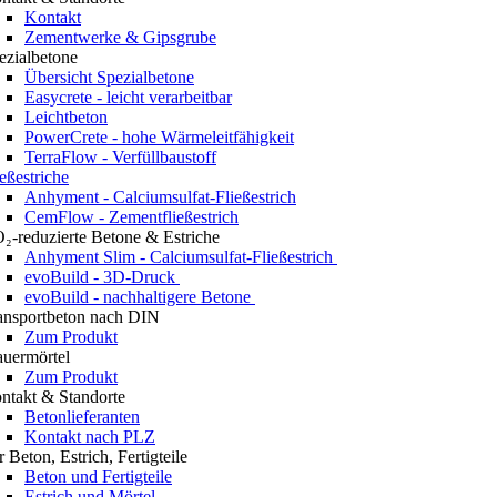
Kontakt
Zementwerke & Gipsgrube
ezialbetone
Übersicht Spezialbetone
Easycrete - leicht verarbeitbar
Leichtbeton
PowerCrete - hohe Wärmeleitfähigkeit
TerraFlow - Verfüllbaustoff
ießestriche
Anhyment - Calciumsulfat-Fließestrich
CemFlow - Zementfließestrich
₂-reduzierte Betone & Estriche
Anhyment Slim - Calciumsulfat-Fließestrich
evoBuild - 3D-Druck
evoBuild - nachhaltigere Betone
ansportbeton nach DIN
Zum Produkt
uermörtel
Zum Produkt
ntakt & Standorte
Betonlieferanten
Kontakt nach PLZ
r Beton, Estrich, Fertigteile
Beton und Fertigteile
Estrich und Mörtel