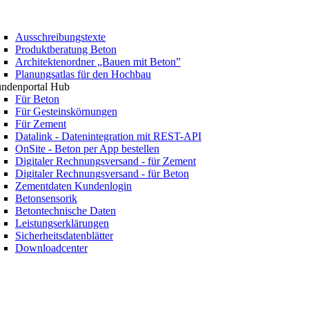
Ausschreibungstexte
Produktberatung Beton
Architektenordner „Bauen mit Beton”
Planungsatlas für den Hochbau
ndenportal Hub
Für Beton
Für Gesteinskörnungen
Für Zement
Datalink - Datenintegration mit REST-API
OnSite - Beton per App bestellen
Digitaler Rechnungsversand - für Zement
Digitaler Rechnungsversand - für Beton
Zementdaten Kundenlogin
Betonsensorik
Betontechnische Daten
Leistungserklärungen
Sicherheitsdatenblätter
Downloadcenter