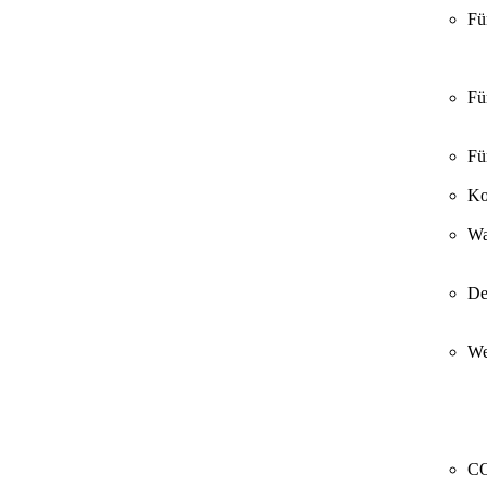
Fü
Fü
Fü
Ko
Wa
De
We
CO