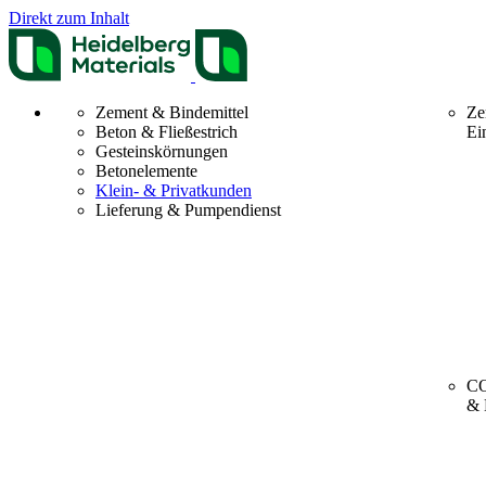
Direkt zum Inhalt
Zement & Bindemittel
Ze
Beton & Fließestrich
Ei
Gesteinskörnungen
Betonelemente
Klein- & Privatkunden
Lieferung & Pumpendienst
CO
& 