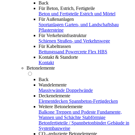
Back
Für Beton, Estrich, Fertigteile
Beton und Fertigteile
Estrich und Mörtel
Für Außenanlagen
Sportanlagen
Garten- und Landschaftsbau
Pflastersteine
Für Verkehrsinfrastruktur
Schienen
Straßen- und Verkehrswege
Für Kabeltrassen
Bettungssand Powercrete Flex HBS
Kontakt & Standorte
Kontakt
Betonelemente
Back
Wandelemente
Massivwände
Doppelwände
Deckenelemente
Elementdecken
Spannbeton-Fertigdecken
Weitere Betonelemente
Balkone
Treppen und Podeste
Fundamente,
Wannen und Schächte
Stabförmige
Betonfertigteile / Spannbetonbinder
Gebäude in
Systembauweise
CO₂-reduzierte Betonelemente