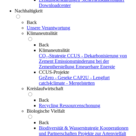
Downloadcenter
Nachhaltigkeit
Back
Unsere Verantwortung
Klimaneutralität
Back
Klimaneutralität
CO₂-Strategie
CCUS - Dekarbonisierung von
Zement
Emissionsminderung bei der
Zementherstellung
Erneuerbare Energie
CCUS-Projekte
GeZero - Geseke
CAP2U - Lengfurt
catch4climate - Mergelstetten
Kreislaufwirtschaft
Back
Recycling
Ressourcenschonung
Biologische Vielfalt
Back
Biodiversität & Wasserstrategie
Kooperationen
und Partnerschaften
Projekte zur Artenvielfalt