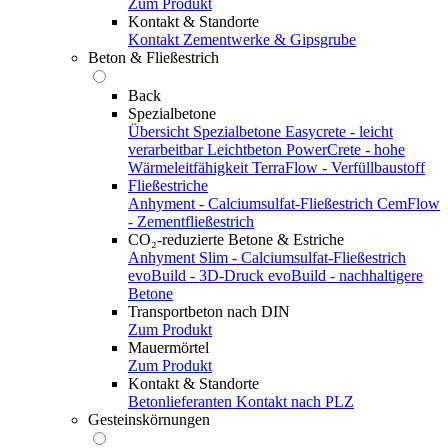
Zum Produkt
Kontakt & Standorte
Kontakt
Zementwerke & Gipsgrube
Beton & Fließestrich
Back
Spezialbetone
Übersicht Spezialbetone
Easycrete - leicht
verarbeitbar
Leichtbeton
PowerCrete - hohe
Wärmeleitfähigkeit
TerraFlow - Verfüllbaustoff
Fließestriche
Anhyment - Calciumsulfat-Fließestrich
CemFlow
- Zementfließestrich
CO₂-reduzierte Betone & Estriche
Anhyment Slim - Calciumsulfat-Fließestrich
evoBuild - 3D-Druck
evoBuild - nachhaltigere
Betone
Transportbeton nach DIN
Zum Produkt
Mauermörtel
Zum Produkt
Kontakt & Standorte
Betonlieferanten
Kontakt nach PLZ
Gesteinskörnungen