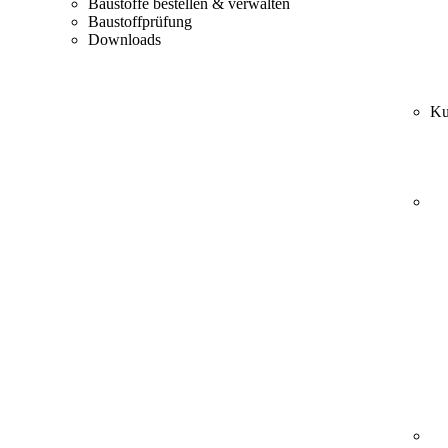
Baustoffe bestellen & verwalten
Baustoffprüfung
Downloads
Ku