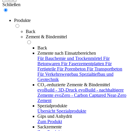
Schließen
Produkte
Back
Zement & Bindemittel
Back
Zemente nach Einsatzbereichen
Für Bauchemie und Trockenmörtel
Für
Betonwaren
Für Faserzementplatten
Für
Fertigteile
Für Porenbeton
Für Transportbeton
Für Verkehrswegebau
Spezialtiefbau und
Geotechnik
CO₂-reduzierte Zemente & Bindemittel
evoBuild - 3D-Druck
evoBuild - nachhaltigere
Zemente
evoZero - Carbon Captured Near-Zero
Zement
Spezialprodukte
Übersicht Spezialprodukte
Gips und Anhydrit
Zum Produkt
Sackzemente