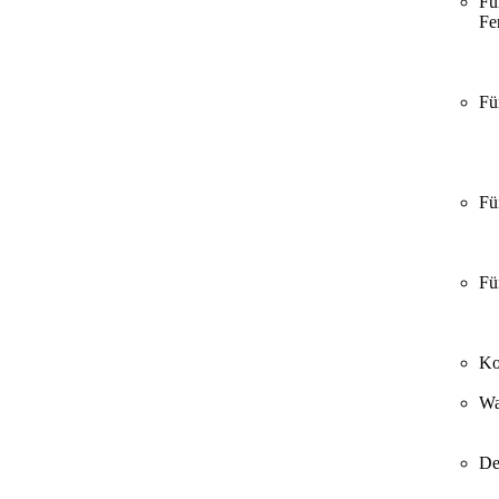
Fü
Fer
Fü
Fü
Fü
Ko
Wa
De