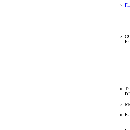
Fl
CO
Es
Tr
D
Ma
Ko