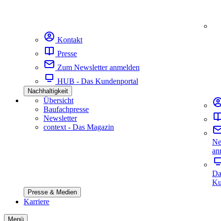
Kontakt
Presse
Zum Newsletter anmelden
HUB - Das Kundenportal
Nachhaltigkeit
Übersicht
Baufachpresse
Newsletter
context - Das Magazin
Ne
an
Da
Ku
Presse & Medien
Karriere
Menü