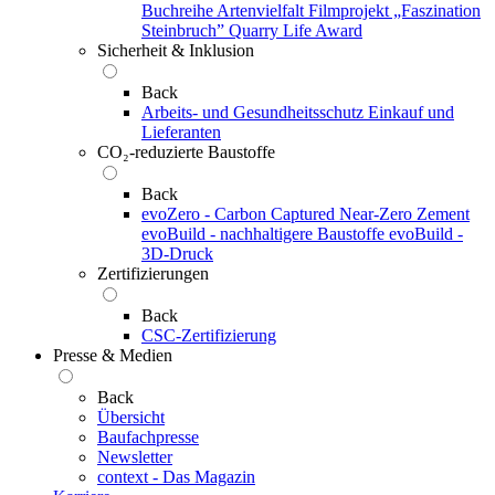
Buchreihe Artenvielfalt
Filmprojekt „Faszination
Steinbruch”
Quarry Life Award
Sicherheit & Inklusion
Back
Arbeits- und Gesundheitsschutz
Einkauf und
Lieferanten
CO₂-reduzierte Baustoffe
Back
evoZero - Carbon Captured Near-Zero Zement
evoBuild - nachhaltigere Baustoffe
evoBuild -
3D-Druck
Zertifizierungen
Back
CSC-Zertifizierung
Presse & Medien
Back
Übersicht
Baufachpresse
Newsletter
context - Das Magazin