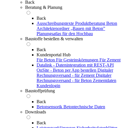
Back
Beratung & Planung
Back
Ausschreibungstexte
Produktberatung Beton
Architektenordner „Bauen mit Beton”
Planungsatlas für den Hochbau
Baustoffe bestellen & verwalten
Back
Kundenportal Hub
Für Beton
Für Gesteinskörnungen
Für Zement
Datalink - Datenintegration mit REST-API
OnSite - Beton per App bestellen
Digitaler
Rechnungsversand - für Zement
Digitaler
Rechnungsversand - für Beton
Zementdaten
Kundenlogin
Baustoffprüfung
Back
Betonsensorik
Betontechnische Daten
Downloads
Back
Leistungserklärungen
Sicherheitsdatenblätter