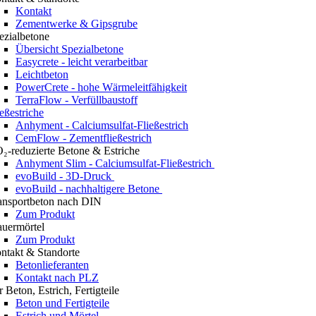
Kontakt
Zementwerke & Gipsgrube
ezialbetone
Übersicht Spezialbetone
Easycrete - leicht verarbeitbar
Leichtbeton
PowerCrete - hohe Wärmeleitfähigkeit
TerraFlow - Verfüllbaustoff
ießestriche
Anhyment - Calciumsulfat-Fließestrich
CemFlow - Zementfließestrich
₂-reduzierte Betone & Estriche
Anhyment Slim - Calciumsulfat-Fließestrich
evoBuild - 3D-Druck
evoBuild - nachhaltigere Betone
ansportbeton nach DIN
Zum Produkt
uermörtel
Zum Produkt
ntakt & Standorte
Betonlieferanten
Kontakt nach PLZ
r Beton, Estrich, Fertigteile
Beton und Fertigteile
Estrich und Mörtel