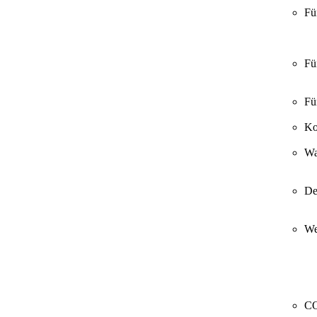
Fü
Fü
Fü
Ko
Wa
De
We
CO