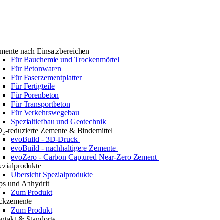
mente nach Einsatzbereichen
Für Bauchemie und Trockenmörtel
Für Betonwaren
Für Faserzementplatten
Für Fertigteile
Für Porenbeton
Für Transportbeton
Für Verkehrswegebau
Spezialtiefbau und Geotechnik
₂-reduzierte Zemente & Bindemittel
evoBuild - 3D-Druck
evoBuild - nachhaltigere Zemente
evoZero - Carbon Captured Near-Zero Zement
ezialprodukte
Übersicht Spezialprodukte
ps und Anhydrit
Zum Produkt
ckzemente
Zum Produkt
ntakt & Standorte