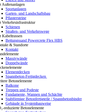
r Außenanlagen
Sportanlagen
Garten- und Landschaftsbau
Pflastersteine
r Verkehrsinfrastruktur
Schienen
Straßen- und Verkehrswege
r Kabeltrassen
Bettungssand Powercrete Flex HBS
ntakt & Standorte
Kontakt
ndelemente
Massivwände
Doppelwände
ckenelemente
Elementdecken
Spannbeton-Fertigdecken
itere Betonelemente
Balkone
Treppen und Podeste
Fundamente, Wannen und Schächte
Stabförmige Betonfertigteile / Spannbetonbinder
Gebäude in Systembauweise
₂-reduzierte Betonelemente