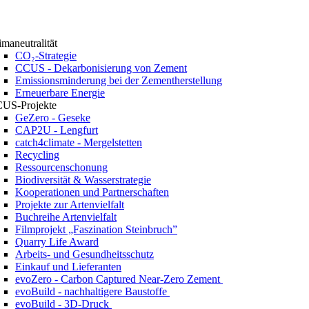
imaneutralität
CO₂-Strategie
CCUS - Dekarbonisierung von Zement
Emissionsminderung bei der Zementherstellung
Erneuerbare Energie
US-Projekte
GeZero - Geseke
CAP2U - Lengfurt
catch4climate - Mergelstetten
Recycling
Ressourcenschonung
Biodiversität & Wasserstrategie
Kooperationen und Partnerschaften
Projekte zur Artenvielfalt
Buchreihe Artenvielfalt
Filmprojekt „Faszination Steinbruch”
Quarry Life Award
Arbeits- und Gesundheitsschutz
Einkauf und Lieferanten
evoZero - Carbon Captured Near-Zero Zement
evoBuild - nachhaltigere Baustoffe
evoBuild - 3D-Druck