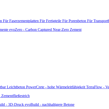
en
Für Faserzementplatten
Für Fertigteile
Für Porenbeton
Für Transport
emente
evoZero - Carbon Captured Near-Zero Zement
tbar
Leichtbeton
PowerCrete - hohe Wärmeleitfähigkeit
TerraFlow - Ve
Zementfließestrich
ild - 3D-Druck
evoBuild - nachhaltigere Betone