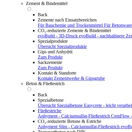
Zement & Bindemittel
Back
Zemente nach Einsatzbereichen
Für Bauchemie und Trockenmörtel
Für Betonwar
CO₂-reduzierte Zemente & Bindemittel
evoBuild - 3D-Druck
evoBuild - nachhaltigere Z
Spezialprodukte
Übersicht Spezialprodukte
Gips und Anhydrit
Zum Produkt
Sackzemente
Zum Produkt
Kontakt & Standorte
Kontakt
Zementwerke & Gipsgrube
Beton & Fließestrich
Back
Spezialbetone
Übersicht Spezialbetone
Easycrete - leicht verarbei
Fließestriche
Anhyment - Calciumsulfat-Fließestrich
CemFlow - 
CO₂-reduzierte Betone & Estriche
Anhyment Slim - Calciumsulfat-Fließestrich
evoBu
Transportbeton nach DIN