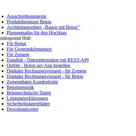
Ausschreibungstexte
Produktberatung Beton
Architektenordner „Bauen mit Beton”
Planungsatlas für den Hochbau
ndenportal Hub
Für Beton
Für Gesteinskörnungen
Für Zement
Datalink - Datenintegration mit REST-API
OnSite - Beton per App bestellen
Digitaler Rechnungsversand - für Zement
Digitaler Rechnungsversand - für Beton
Zementdaten Kundenlogin
Betonsensorik
Betontechnische Daten
Leistungserklärungen
Sicherheitsdatenblätter
Downloadcenter